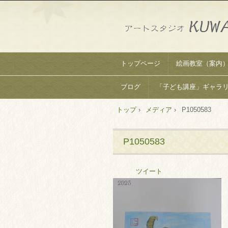
トップページ
絵画教室（案内
ブログ
「子ども講座」ギャラ
トップ
›
メディア
›
P1050583
P1050583
ツイート