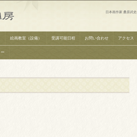
日本画作家 桑原武
）
絵画教室（設備）
受講可能日程
お問い合わせ
アクセス
リー