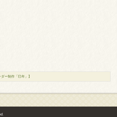
ンダー制作「巳年」】
ed.