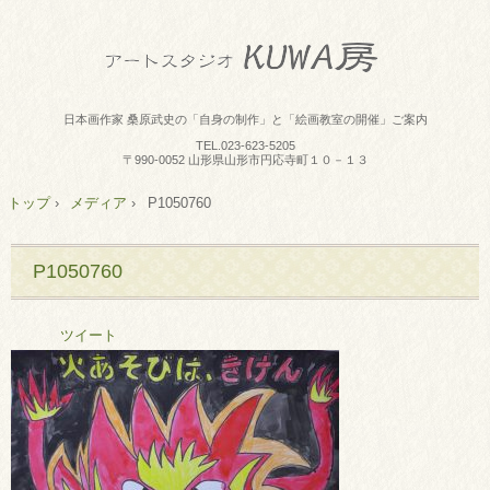
日本画作家 桑原武史の「自身の制作」と「絵画教室の開催」ご案内
TEL.
023-623-5205
〒990-0052 山形県山形市円応寺町１０－１３
トップ
›
メディア
›
P1050760
P1050760
ツイート