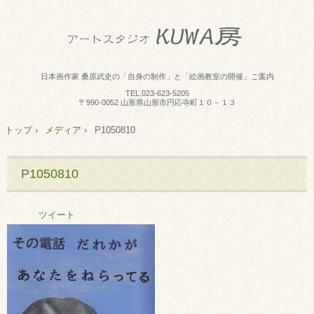
日本画作家 桑原武史の「自身の制作」と「絵画教室の開催」ご案内
TEL.
023-623-5205
〒990-0052 山形県山形市円応寺町１０－１３
トップ
›
メディア
›
P1050810
P1050810
ツイート