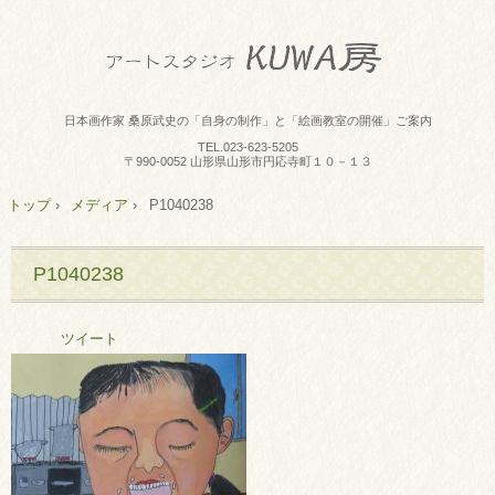
日本画作家 桑原武史の「自身の制作」と「絵画教室の開催」ご案内
TEL.
023-623-5205
〒990-0052 山形県山形市円応寺町１０－１３
トップ
›
メディア
›
P1040238
P1040238
ツイート