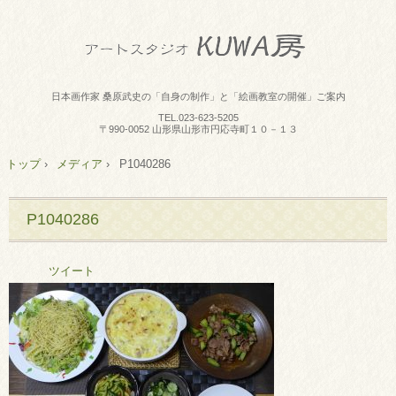
日本画作家 桑原武史の「自身の制作」と「絵画教室の開催」ご案内
TEL.
023-623-5205
〒990-0052 山形県山形市円応寺町１０－１３
トップ
›
メディア
›
P1040286
P1040286
ツイート