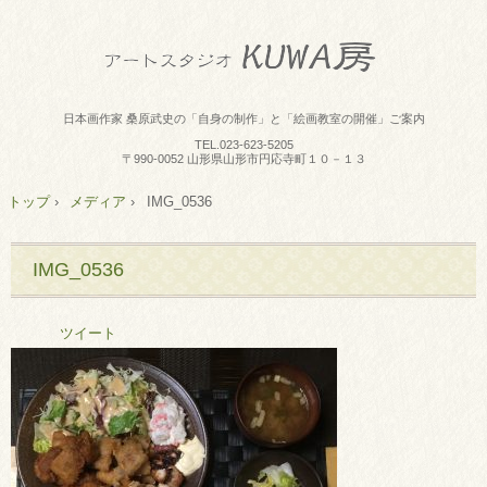
日本画作家 桑原武史の「自身の制作」と「絵画教室の開催」ご案内
TEL.
023-623-5205
〒990-0052 山形県山形市円応寺町１０－１３
トップ
›
メディア
›
IMG_0536
IMG_0536
ツイート