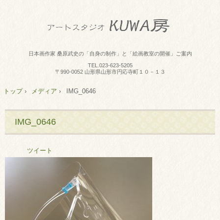
日本画作家 桑原武史の「自身の制作」と「絵画教室の開催」ご案内
TEL.
023-623-5205
〒990-0052 山形県山形市円応寺町１０－１３
トップ
›
メディア
›
IMG_0646
IMG_0646
ツイート