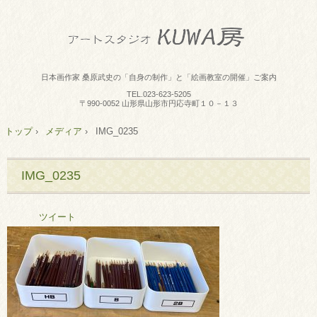
日本画作家 桑原武史の「自身の制作」と「絵画教室の開催」ご案内
TEL.
023-623-5205
〒990-0052 山形県山形市円応寺町１０－１３
トップ
›
メディア
›
IMG_0235
IMG_0235
ツイート