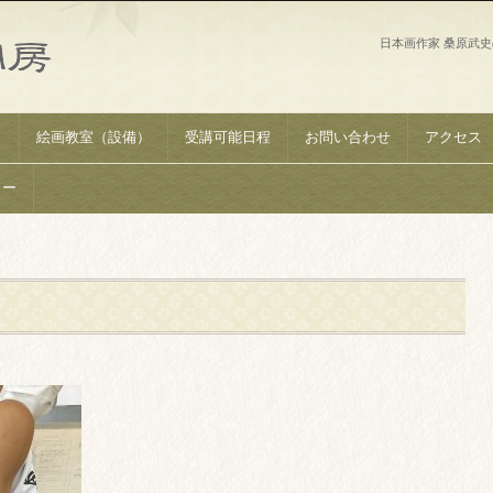
日本画作家 桑原武
）
絵画教室（設備）
受講可能日程
お問い合わせ
アクセス
リー