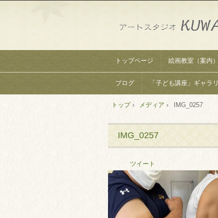
トップページ
絵画教室（案内
ブログ
「子ども講座」ギャラ
トップ
›
メディア
›
IMG_0257
IMG_0257
ツイート