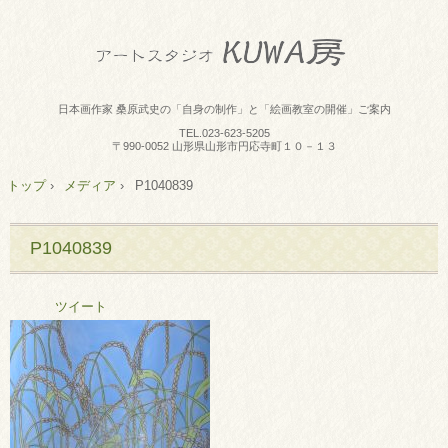
日本画作家 桑原武史の「自身の制作」と「絵画教室の開催」ご案内
TEL.
023-623-5205
〒990-0052 山形県山形市円応寺町１０－１３
トップ
›
メディア
›
P1040839
P1040839
ツイート