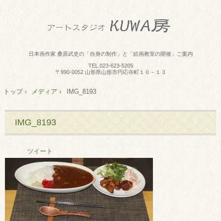
日本画作家 桑原武史の「自身の制作」と「絵画教室の開催」ご案内
TEL.
023-623-5205
〒990-0052 山形県山形市円応寺町１０－１３
トップ
›
メディア
›
IMG_8193
IMG_8193
ツイート