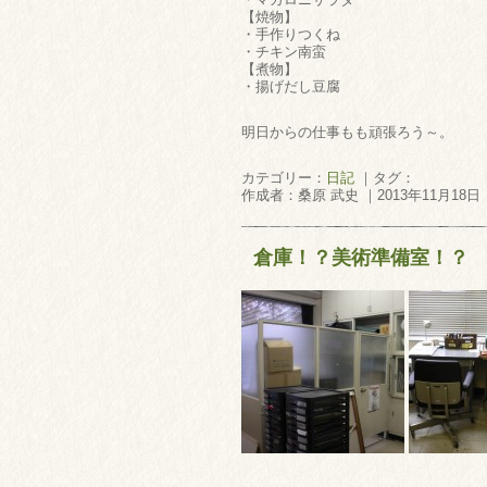
【焼物】
・手作りつくね
・チキン南蛮
【煮物】
・揚げだし豆腐
明日からの仕事もも頑張ろう～。
カテゴリー：
日記
｜タグ：
作成者：桑原 武史 ｜2013年11月18日
倉庫！？美術準備室！？