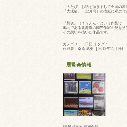
このたび、お話を頂きまして全国の書
「大法輪」（12月号）の表紙に私の
『想炎』（そうえん）という作品で
地元である北海道の陶芸作家の炎を見
その想いを描いた作品です。
カテゴリー：
日記
｜タグ：
作成者：桑原 武史 ｜2013年11月9日
展覧会情報
[新鋭日本画 野桜会展]