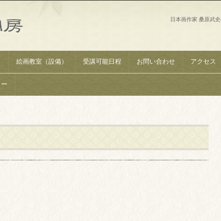
日本画作家 桑原武
）
絵画教室（設備）
受講可能日程
お問い合わせ
アクセス
リー