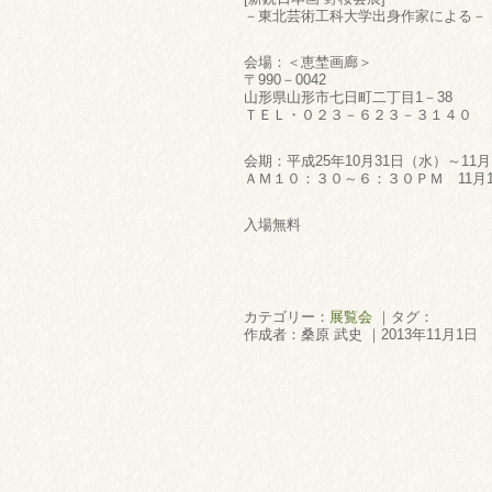
－東北芸術工科大学出身作家による－
会場：＜恵埜画廊＞
〒990－0042
山形県山形市七日町二丁目1－38
ＴＥＬ・０２３－６２３－３１４０
会期：平成25年10月31日（水）～11
ＡＭ１０：３０～６：３０ＰＭ 11月
入場無料
カテゴリー：
展覧会
｜タグ：
作成者：桑原 武史 ｜2013年11月1日