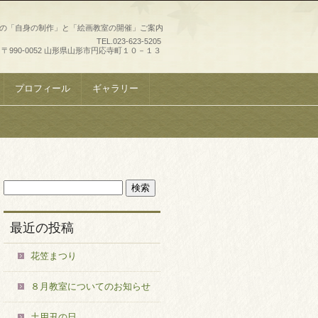
史の「自身の制作」と「絵画教室の開催」ご案内
TEL.
023-623-5205
〒990-0052 山形県山形市円応寺町１０－１３
プロフィール
ギャラリー
最近の投稿
花笠まつり
８月教室についてのお知らせ
土用丑の日