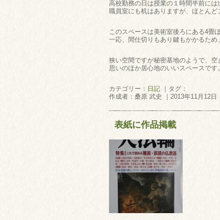
高校勤務の日は授業の１時間半前には
職員室にも机はありますが、ほとんど
このスペースは美術室後ろにある4畳
一応、間仕切りもあり鍵もかかるため
狭い空間ですが秘密基地のようで、空
思いのほか居心地のいいスペースです
カテゴリー：
日記
｜タグ：
作成者：桑原 武史 ｜2013年11月12日
表紙に作品掲載