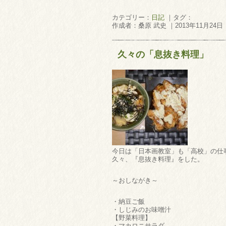
カテゴリー：
日記
｜タグ：
作成者：桑原 武史 ｜2013年11月24日
久々の「息抜き料理」
今日は「日本画教室」も「高校」の仕
久々、『息抜き料理』をした。
～おしながき～
・納豆ご飯
・しじみのお味噌汁
【野菜料理】
・マカロニサラダ