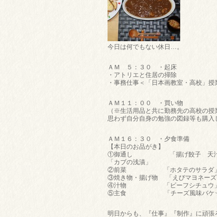
今日は何でもない休日…。
ＡＭ ５：３０ ・起床
・アトリエと住居の掃除
・事務仕事＜「日本画教室・高校」授
ＡＭ１１：００ ・買い物
（※生活用品と共に勤務先の高校の授
思わず自分自身の勉強の図録等も購入
ＡＭ１６：３０ ・夕食準備
【本日のお品がき】
①御通し 「揚げ餃子 天汁つ
「カブの浅漬」
②前菜 「ホタテのサラダ
③焼き物・揚げ物 「えびマヨネーズ
④汁物 「ビーフシチュウ」（
⑤主食 「チーズ風味バケッ
明日からも、『仕事』『制作』に頑張