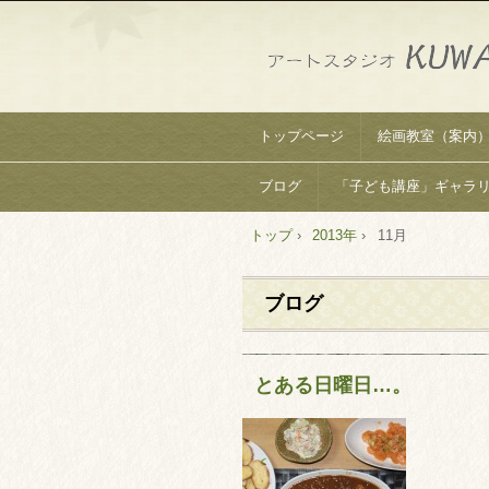
トップページ
絵画教室（案内
ブログ
「子ども講座」ギャラ
トップ
›
2013年
›
11月
ブログ
とある日曜日…。