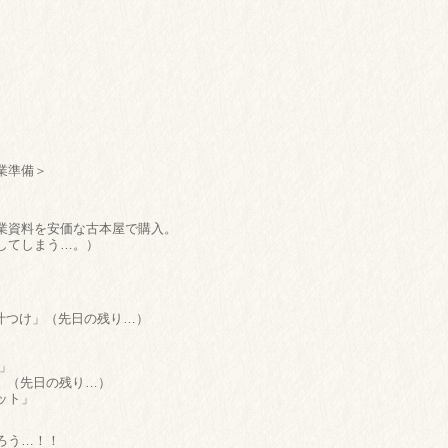
業準備＞
業資料を安価な古本屋で購入。
してしまう…。）
け」（先日の残り…）
」
」
先日の残り…）
ト」
ろう…！！