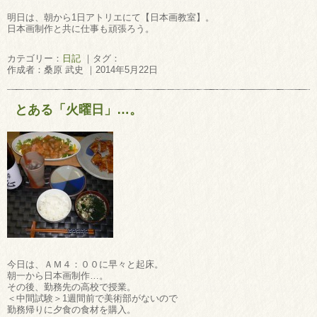
明日は、朝から1日アトリエにて【日本画教室】。
日本画制作と共に仕事も頑張ろう。
カテゴリー：
日記
｜タグ：
作成者：桑原 武史 ｜2014年5月22日
とある「火曜日」…。
今日は、ＡＭ４：００に早々と起床。
朝一から日本画制作…。
その後、勤務先の高校で授業。
＜中間試験＞1週間前で美術部がないので
勤務帰りに夕食の食材を購入。