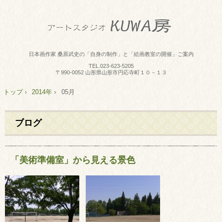
日本画作家 桑原武史の「自身の制作」と「絵画教室の開催」ご案内
TEL.
023-623-5205
〒990-0052 山形県山形市円応寺町１０－１３
トップ
›
2014年
›
05月
ブログ
「美術準備室」から見える景色