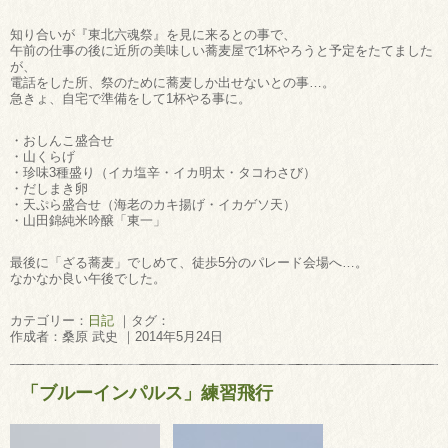
知り合いが『東北六魂祭』を見に来るとの事で、
午前の仕事の後に近所の美味しい蕎麦屋で1杯やろうと予定をたてました
が、
電話をした所、祭のために蕎麦しか出せないとの事…。
急きょ、自宅で準備をして1杯やる事に。
・おしんこ盛合せ
・山くらげ
・珍味3種盛り（イカ塩辛・イカ明太・タコわさび）
・だしまき卵
・天ぷら盛合せ（海老のカキ揚げ・イカゲソ天）
・山田錦純米吟醸「東一」
最後に「ざる蕎麦」でしめて、徒歩5分のパレード会場へ…。
なかなか良い午後でした。
カテゴリー：
日記
｜タグ：
作成者：桑原 武史 ｜2014年5月24日
「ブルーインパルス」練習飛行