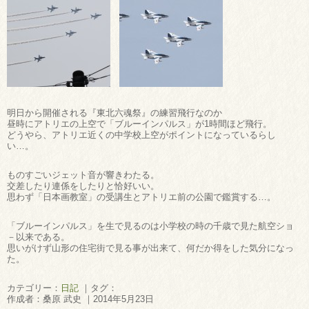
明日から開催される『東北六魂祭』の練習飛行なのか
昼時にアトリエの上空で「ブルーインパルス」が1時間ほど飛行。
どうやら、アトリエ近くの中学校上空がポイントになっているらし
い…。
ものすごいジェット音が響きわたる。
交差したり連係をしたりと恰好いい。
思わず「日本画教室」の受講生とアトリエ前の公園で鑑賞する…。
「ブルーインパルス」を生で見るのは小学校の時の千歳で見た航空ショ
－以来である。
思いがけず山形の住宅街で見る事が出来て、何だか得をした気分になっ
た。
カテゴリー：
日記
｜タグ：
作成者：桑原 武史 ｜2014年5月23日