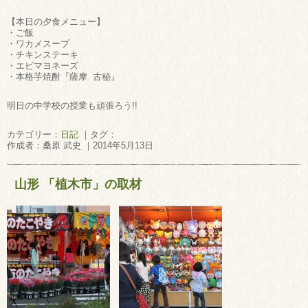
【本日の夕食メニュー】
・ご飯
・ワカメスープ
・チキンステーキ
・エビマヨネーズ
・本格芋焼酎『薩摩 古秘』
明日の中学校の授業も頑張ろう!!
カテゴリー：
日記
｜タグ：
作成者：桑原 武史 ｜2014年5月13日
山形 「植木市」の取材