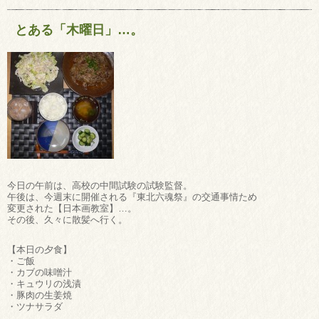
とある「木曜日」…。
今日の午前は、高校の中間試験の試験監督。
午後は、今週末に開催される『東北六魂祭』の交通事情ため
変更された【日本画教室】…。
その後、久々に散髪へ行く。
【本日の夕食】
・ご飯
・カブの味噌汁
・キュウリの浅漬
・豚肉の生姜焼
・ツナサラダ