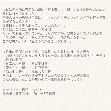
今日は全国的に有名な山形の「植木市」に『祭』の日本画制作のための
取材に行ってきました。
午後の日本画教室終了後に、小さなスケッチブックとカメラを持って散
歩がてら１０分歩く…。
最終日という事もあってか、沢山の人々…。
どうにかこうにか取材をして帰宅。
たいしてお腹もすいていなかったのですが、取材をさせて頂く都合で
「米沢牛串焼き」「明石のタコ焼き」「焼き鳥」を食べた…。
この取材が、いい作品につながることを祈る…。
今月末に開催される「東北六魂祭」にも取材に行こうと思う。
この祭りは東北地方の６大祭りを一堂に見る事が出来る祭りで、今年は
山形での開催。
「青森ねぶた祭」「秋田竿灯祭」
「盛岡さんさ祭」「山形花笠祭」
「仙台七夕祭り」「福島わらじ祭」
その上、パレードの道がアトリエから徒歩５分と絶好の環境!!
こんな機会はなかなか無いので一生懸命取材をしよう!!
カテゴリー：
日記
｜タグ：
作成者：桑原 武史 ｜2014年5月10日