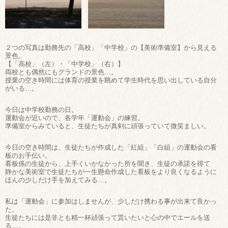
２つの写真は勤務先の「高校」「中学校」の【美術準備室】から見える
景色。
【「高校」（左）・「中学校」（右）】
両校とも偶然にもグランドの景色…。
授業の空き時間には体育の授業を眺めて学生時代を思い出している自分
がいる…。
今日は中学校勤務の日。
運動会が近いので、各学年「運動会」の練習。
準備室からみていると、生徒たちが真剣に頑張っていて微笑ましい。
今日の空き時間は、生徒たちが作成した「紅組」「白組」の運動会の看
板のお手伝い。
看板係の生徒から、上手くいかなかった所を聞き、生徒の承諾を得て
静かな美術室で生徒たちが一生懸命作成した看板をより良くなるように
ほんの少しだけ手を加えてみる…。
私は「運動会」に参加はしませんが、少しだけ携わる事が出来て良かっ
た。
生徒たちには是非とも精一杯頑張って貰いたいと心の中でエールを送
る…。