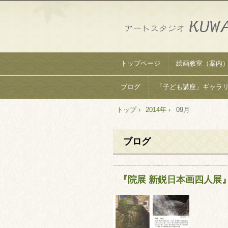
トップページ
絵画教室（案内
ブログ
「子ども講座」ギャラ
トップ
›
2014年
›
09月
ブログ
『院展 新鋭日本画四人展