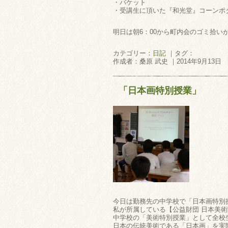
・バケット
・受講生に頂いた『和光堂』コーンポ
明日は朝6：00から町内会のゴミ拾い
カテゴリー：
日記
｜タグ：
作成者：桑原 武史 ｜2014年9月13日
「日本画特別授業」
今日は勤務先の中学校で「日本画特別
私が所属している【公益財団 日本美
中学校の「美術特別授業」として全校
日本の伝統美術である「日本画」を実