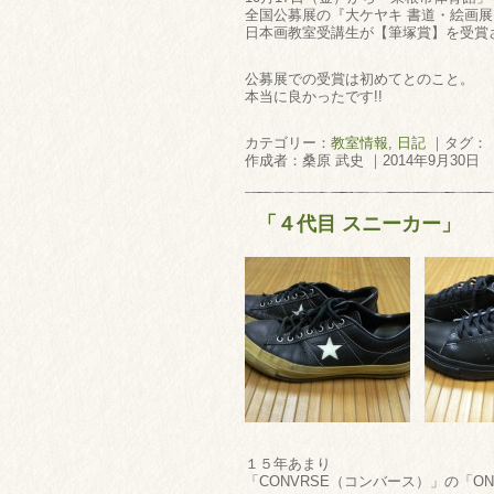
全国公募展の『大ケヤキ 書道・絵画展
日本画教室受講生が【筆塚賞】を受賞
公募展での受賞は初めてとのこと。
本当に良かったです!!
カテゴリー：
教室情報
,
日記
｜タグ：
作成者：桑原 武史 ｜2014年9月30日
「４代目 スニーカー」
１５年あまり
「CONVRSE（コンバース）」の「O