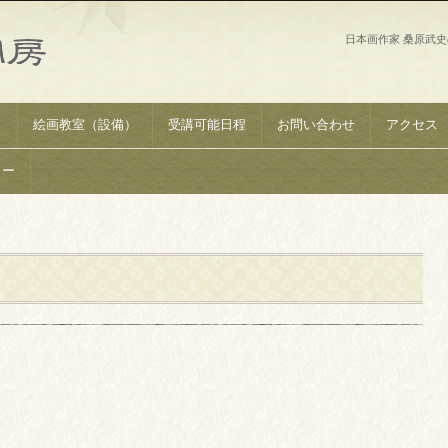
日本画作家 桑原武
）
絵画教室（設備）
受講可能日程
お問い合わせ
アクセス
リー
』