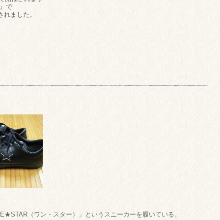
』で
されました。
NE★STAR（ワン・スター）」というスニーカーを履いている。