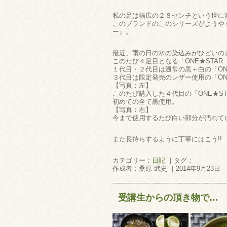
私の足は幅広の２８センチという世に
このブランドのこのシリーズがようや
ー』。
最近、雨の日の水の染込みがひどいの
このたび４足目となる「ONE★STA
１代目・２代目は通常の黒＋白の「ON
３代目は限定発売のレザー使用の「ON
【写真：左】
このたび購入した４代目の「ONE★S
初めての全て黒使用。
【写真：右】
今まで使用するたび白い部分が汚れて
また長持ちするように丁寧にはこう!!
カテゴリー：
日記
｜タグ：
作成者：桑原 武史 ｜2014年9月23日
受講生からの頂き物で…