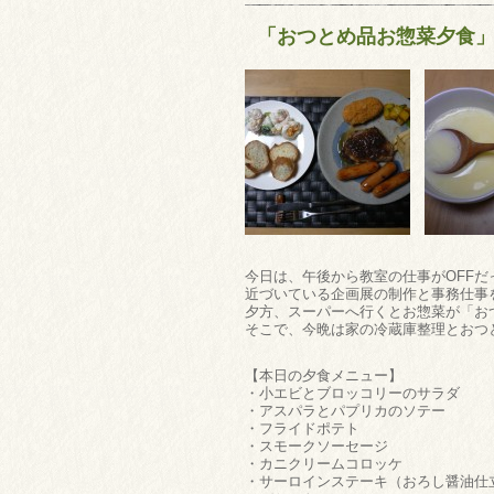
「おつとめ品お惣菜夕食
今日は、午後から教室の仕事がOFFだ
近づいている企画展の制作と事務仕事
夕方、スーパーへ行くとお惣菜が「おつ
そこで、今晩は家の冷蔵庫整理とおつ
【本日の夕食メニュー】
・小エビとブロッコリーのサラダ
・アスパラとパプリカのソテー
・フライドポテト
・スモークソーセージ
・カニクリームコロッケ
・サーロインステーキ（おろし醤油仕