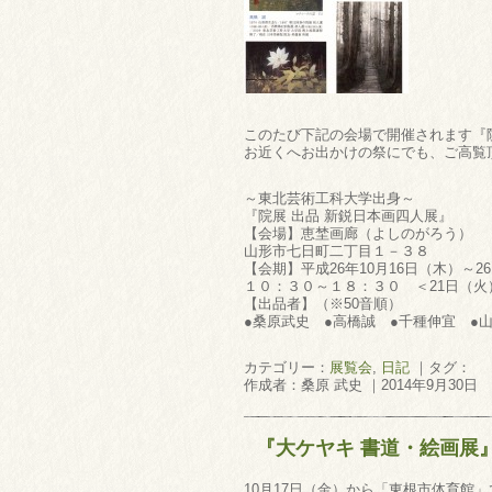
このたび下記の会場で開催されます『
お近くへお出かけの祭にでも、ご高覧
～東北芸術工科大学出身～
『院展 出品 新鋭日本画四人展』
【会場】恵埜画廊（よしのがろう）
山形市七日町二丁目１－３８
【会期】平成26年10月16日（木）～2
１０：３０～１８：３０ ＜21日（火
【出品者】（※50音順）
●桑原武史 ●高橋誠 ●千種伸宜 ●
カテゴリー：
展覧会
,
日記
｜タグ：
作成者：桑原 武史 ｜2014年9月30日
『大ケヤキ 書道・絵画展
10月17日（金）から「東根市体育館