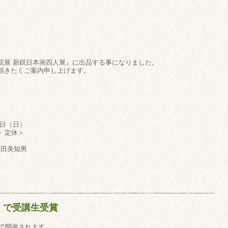
院展 新鋭日本画四人展』に出品する事になりました。
頂きたくご案内申し上げます。
6日（日）
）定休＞
山田美知男
』で受講生受賞
」で開催されます