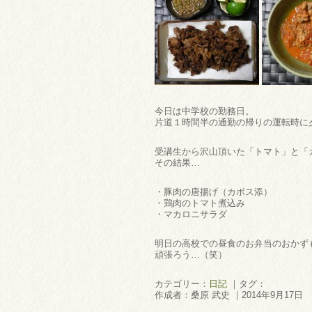
今日は中学校の勤務日。
片道１時間半の通勤の帰りの運転時に
受講生から沢山頂いた「トマト」と「
その結果…
・豚肉の唐揚げ（カボス添）
・鶏肉のトマト煮込み
・マカロニサラダ
明日の高校での昼食のお弁当のおかず
頑張ろう…（笑）
カテゴリー：
日記
｜タグ：
作成者：桑原 武史 ｜2014年9月17日