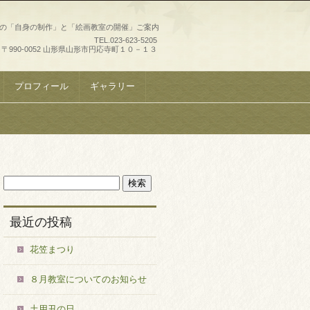
史の「自身の制作」と「絵画教室の開催」ご案内
TEL.
023-623-5205
〒990-0052 山形県山形市円応寺町１０－１３
プロフィール
ギャラリー
最近の投稿
花笠まつり
８月教室についてのお知らせ
土用丑の日