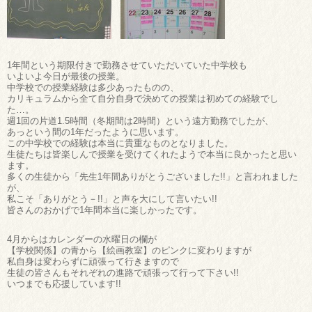
1年間という期限付きで勤務させていただいていた中学校も
いよいよ今日が最後の授業。
中学校での授業経験は多少あったものの、
カリキュラムから全て自分自身で決めての授業は初めての経験でし
た…。
週1回の片道1.5時間（冬期間は2時間）という遠方勤務でしたが、
あっという間の1年だったように思います。
この中学校での経験は本当に貴重なものとなりました。
生徒たちは皆楽しんで授業を受けてくれたようで本当に良かったと思い
ます。
多くの生徒から「先生1年間ありがとうございました!!」と言われました
が、
私こそ「ありがとう－!!」と声を大にして言いたい!!
皆さんのおかげで1年間本当に楽しかったです。
4月からはカレンダーの水曜日の欄が
【学校関係】の青から【絵画教室】のピンクに変わりますが
私自身は変わらずに頑張って行きますので
生徒の皆さんもそれぞれの進路で頑張って行って下さい!!
いつまでも応援しています!!