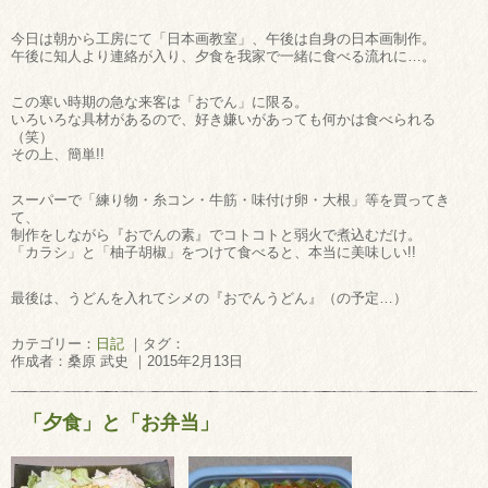
今日は朝から工房にて「日本画教室」、午後は自身の日本画制作。
午後に知人より連絡が入り、夕食を我家で一緒に食べる流れに…。
この寒い時期の急な来客は「おでん」に限る。
いろいろな具材があるので、好き嫌いがあっても何かは食べられる
（笑）
その上、簡単!!
スーパーで「練り物・糸コン・牛筋・味付け卵・大根」等を買ってき
て、
制作をしながら『おでんの素』でコトコトと弱火で煮込むだけ。
「カラシ」と「柚子胡椒」をつけて食べると、本当に美味しい!!
最後は、うどんを入れてシメの『おでんうどん』（の予定…）
カテゴリー：
日記
｜タグ：
作成者：桑原 武史 ｜2015年2月13日
「夕食」と「お弁当」