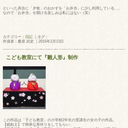
といった具合に「夕食」のおかずを「お弁当」に少し利用している…。
なので「お弁当」を開ける楽しみは私にはない（笑）
カテゴリー：
日記
｜タグ：
作成者：桑原 武史 ｜2015年2月13日
こども教室にて『雛人形』制作
この作品は「子ども教室」の小学校2年生の受講生の女の子の作品。
【紙粘土】で簡単な形作りをしてもらい、