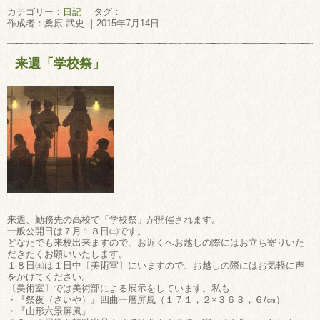
カテゴリー：
日記
｜タグ：
作成者：桑原 武史 ｜2015年7月14日
来週「学校祭」
来週、勤務先の高校で「学校祭」が開催されます。
一般公開日は７月１８日㈯です。
どなたでも来校出来ますので、お近くへお越しの際にはお立ち寄りいた
だきたくお願いいたします。
１８日㈯は１日中〔美術室〕にいますので、お越しの際にはお気軽に声
をかけてください。
〔美術室〕では美術部による展示をしています。私も
・『祭夜（さいや）』四曲一層屏風（１７１，２×３６３，６/㎝）
・『山形六景屏風』