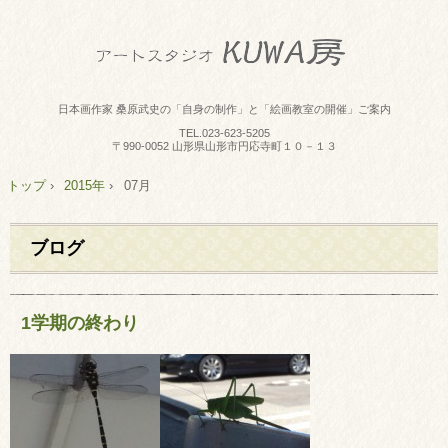
日本画作家 桑原武史の「自身の制作」と「絵画教室の開催」ご案内
TEL.
023-623-5205
〒990-0052 山形県山形市円応寺町１０－１３
トップ
›
2015年
›
07月
ブログ
1学期の終わり