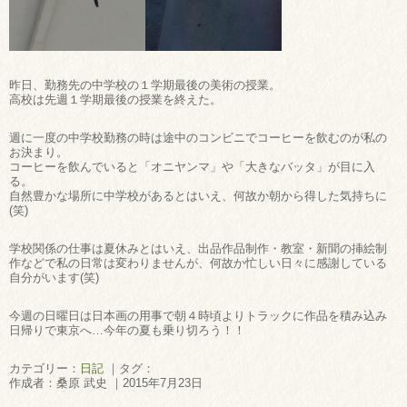
昨日、勤務先の中学校の１学期最後の美術の授業。
高校は先週１学期最後の授業を終えた。
週に一度の中学校勤務の時は途中のコンビニでコーヒーを飲むのが私の
お決まり。
コーヒーを飲んでいると「オニヤンマ」や「大きなバッタ」が目に入
る。
自然豊かな場所に中学校があるとはいえ、何故か朝から得した気持ちに
(笑)
学校関係の仕事は夏休みとはいえ、出品作品制作・教室・新聞の挿絵制
作などで私の日常は変わりませんが、何故か忙しい日々に感謝している
自分がいます(笑)
今週の日曜日は日本画の用事で朝４時頃よりトラックに作品を積み込み
日帰りで東京へ…今年の夏も乗り切ろう！！
カテゴリー：
日記
｜タグ：
作成者：桑原 武史 ｜2015年7月23日