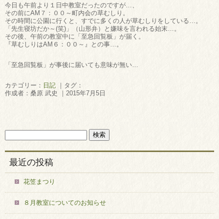
今日も午前より１日中教室だったのですが…、
その前にAM７：００～町内会の草むしり。
その時間に公園に行くと、すでに多くの人が草むしりをしている…。
「先生寝坊だか～(笑)」（山形弁）と嫌味を言われる始末…。
その後、午前の教室中に「至急回覧板」が届く。
『草むしりはAM６：００～』との事…。
「至急回覧板」が事後に届いても意味が無い…
カテゴリー：
日記
｜タグ：
作成者：桑原 武史 ｜2015年7月5日
最近の投稿
花笠まつり
８月教室についてのお知らせ