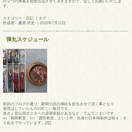
の２つの屏風を賛助出品させて頂きますので、宜しくお願いいたしま
す。
カテゴリー：
日記
｜タグ：
作成者：桑原 武史 ｜2015年7月11日
弾丸スケジュール
前回のブログの通り、新聞小説の挿絵を担当させて頂く事となり
覚悟はしていたものの忙しい毎日です。
急きょ宣伝用ポスターの原画依頼があるなど、てんてこまいです。
㈮「鶴岡教室」/㈯「酒田教室」という中、自身の日本画制作は朝４：０
０起きでやっています…(笑)