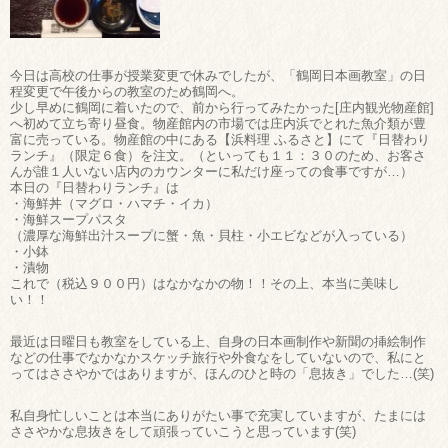
今日は高校の仕事が授業変更で休みでしたが、「鶴岡日本画教室」の日
程変更で午後からの教室のため鶴岡へ。
少し早めに鶴岡に着いたので、前から行ってみたかった[庄内観光物産館]
へ初めて立ち寄り昼食。物産館内の市場では庄内浜でとれた魚介類が豊
富に売っている。物産館の中にある【浜料理 ふるさと】にて『日替わり
ランチ』（限定６食）を注文。（といっても１１：３０のため、お客さ
んが誰１人いない店内のカウンターに私だけ座っての食事ですが…）
本日の『日替わりランチ』は
・海鮮丼（マグロ・ハマチ・イカ）
・海鮮スープパスタ
（濃厚な海鮮出汁スープに蟹・魚・貝柱・小エビなどが入っている）
・小鉢
・漬物
これで（税込９００円）はなかなかの物！！その上、本当に美味し
い！！
最近は日曜日も教室をしている上、自身の日本画制作や新聞の挿絵制作
などの仕事でなかなかスケッチ旅行や外食なをしていないので、私にと
ってはささやかではありますが、ほんのひと時の「息抜き」でした…(笑)
私自身忙しいことは本当にありがたい事で充実していますが、たまには
ささやかな息抜きをして頑張っていこうと思っています(笑)