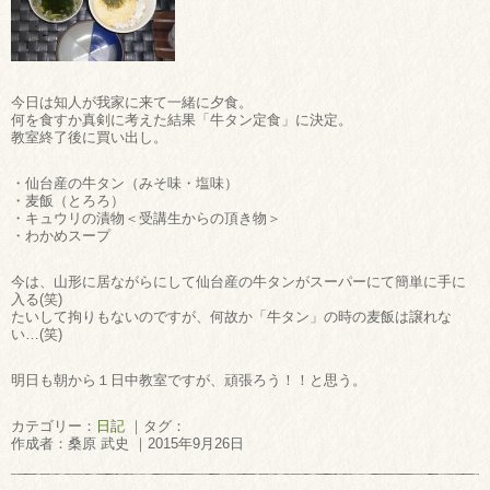
今日は知人が我家に来て一緒に夕食。
何を食すか真剣に考えた結果「牛タン定食」に決定。
教室終了後に買い出し。
・仙台産の牛タン（みそ味・塩味）
・麦飯（とろろ）
・キュウリの漬物＜受講生からの頂き物＞
・わかめスープ
今は、山形に居ながらにして仙台産の牛タンがスーパーにて簡単に手に
入る(笑)
たいして拘りもないのですが、何故か「牛タン」の時の麦飯は譲れな
い…(笑)
明日も朝から１日中教室ですが、頑張ろう！！と思う。
カテゴリー：
日記
｜タグ：
作成者：桑原 武史 ｜2015年9月26日