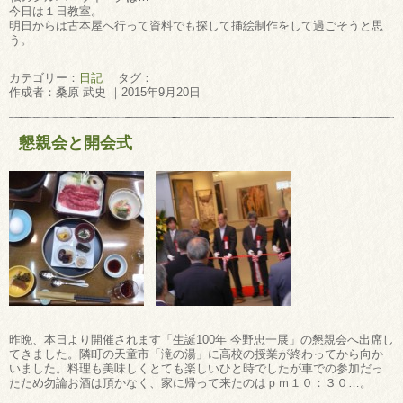
今日は１日教室。
明日からは古本屋へ行って資料でも探して挿絵制作をして過ごそうと思
う。
カテゴリー：
日記
｜タグ：
作成者：桑原 武史 ｜2015年9月20日
懇親会と開会式
昨晩、本日より開催されます「生誕100年 今野忠一展」の懇親会へ出席し
てきました。隣町の天童市「滝の湯」に高校の授業が終わってから向か
いました。料理も美味しくとても楽しいひと時でしたが車での参加だっ
たため勿論お酒は頂かなく、家に帰って来たのはｐｍ１０：３０…。