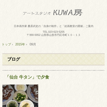
日本画作家 桑原武史の「自身の制作」と「絵画教室の開催」ご案内
TEL.
023-623-5205
〒990-0052 山形県山形市円応寺町１０－１３
トップ
›
2015年
›
09月
ブログ
「仙台 牛タン」で夕食