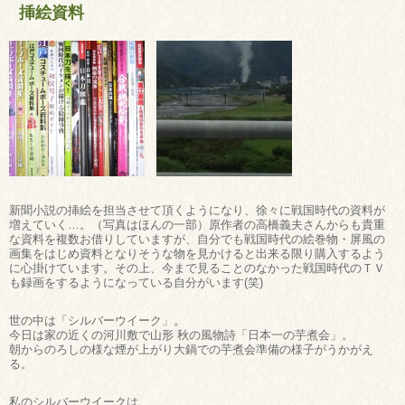
挿絵資料
新聞小説の挿絵を担当させて頂くようになり、徐々に戦国時代の資料が
増えていく…。（写真はほんの一部）原作者の高橋義夫さんからも貴重
な資料を複数お借りしていますが、自分でも戦国時代の絵巻物・屏風の
画集をはじめ資料となりそうな物を見かけると出来る限り購入するよう
に心掛けています。その上、今まで見ることのなかった戦国時代のＴＶ
も録画をするようになっている自分がいます(笑)
世の中は「シルバーウイーク」。
今日は家の近くの河川敷で山形 秋の風物詩「日本一の芋煮会」。
朝からのろしの様な煙が上がり大鍋での芋煮会準備の様子がうかがえ
る。
私のシルバーウイークは…