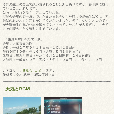
今野先生との会話で想い出されることは沢山ありますが一番印象に残っ
ていることがあります。
当時、刀鍛冶をモチーフとしていた私。
展覧会会場の御手洗いで、たまたまお会いした時に今野先生は私に「刀
鍛冶の君だね」と声をかけてくださいました。何でもないことなのです
が今野先生が私の作品を知ってくださっていたことが大変嬉しく、今で
もその時のことを鮮明に覚えています。
○「生誕100年 今野忠一展」
会場：天童市美術館
会期：平成２７年９月１８日㈮～１０月１８日㈰
午前９時３０分～午後６時（入館：５時３０分まで）
休館日：毎週月曜日（ただし９月２１日開館、２４日休館）
入館料：一般５００円、高校・大学生３００円、小中学生２００円
カテゴリー：
展覧会
,
日記
｜タグ：
作成者：桑原 武史 ｜2015年9月4日
天気とBGM