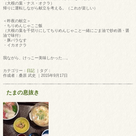
（大根の葉・ナス・オクラ）
帰りに運転しながら献立を考える。（これが楽しい）
＜昨夜の献立＞
・ちりめんじゃこご飯
（大根の葉を千切りにしてちりめんじゃこと一緒にごま油で炒め酒・醤
油で味付）
・豚バラなす
・イカオクラ
我ながら、けっこー美味しかった…。
カテゴリー：
日記
｜タグ：
作成者：桑原 武史 ｜2015年9月17日
たまの息抜き