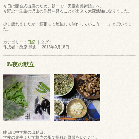
今日は開会式出席のため、朝一で「天童市美術館」へ。
今野忠一先生の沢山の作品を見ることが出来て大変勉強になりました。
少し疲れましたが「頑張って勉強して制作していこう！！」と思いまし
た。
カテゴリー：
日記
｜タグ：
作成者：桑原 武史 ｜2015年9月18日
昨夜の献立
昨日は中学校の出勤日。
学校の先生より学校内の畑で採れた野菜をいただく。