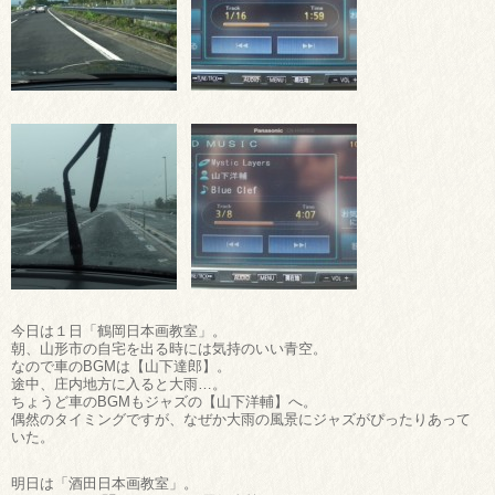
今日は１日「鶴岡日本画教室」。
朝、山形市の自宅を出る時には気持のいい青空。
なので車のBGMは【山下達郎】。
途中、庄内地方に入ると大雨…。
ちょうど車のBGMもジャズの【山下洋輔】へ。
偶然のタイミングですが、なぜか大雨の風景にジャズがぴったりあって
いた。
明日は「酒田日本画教室」。