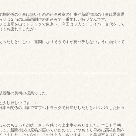
学校関係の仕事は無いものの絵画教室の仕事や新聞挿絵の仕事は通常通
時期は２ｍの出品画制作の追込みで一番忙しい時期なんです。
０に山形を出てトラックで東京へ。今回は３人でドライバー交代をして
（でも疲れましたが）
あったりと忙しい１週間になりそうですが夏バテしないように頑張って
期最後の美術の授業でした。
と少し寂しいです…）
日本画関係の用事で東京へトラックで日帰りしたりとバタバタした日々
ほんのちょっとの嬉しさ』を感じる出来事がありました。本日も早朝
して、新聞小説の原稿が届いていたので、いつもより早めに高校出勤を
ていました。そんな中、「おはようございます。」と美術室入り口で声