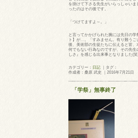
を掛けて下さる先生がいらっしゃいま
ったのはその後です。
「つけてますよ～。」
と言ってかかげられた腕には先日の学
ト】が…。「すみません。有り難うご
後、美術部の生徒たちに伝えると皆、
何でもない行為なのですが、その先生
しさ』を感じる出来事となりました(笑
カテゴリー：
日記
｜タグ：
作成者：桑原 武史 ｜2016年7月21日
「学祭」無事終了