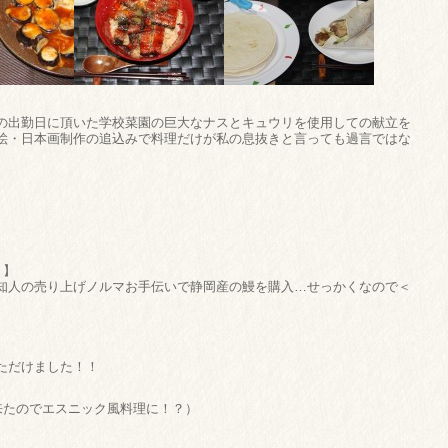
の出勤日に頂いた学校菜園の巨大なナスとキュウリを使用しての献立を
絵・日本画制作の追込みで料理だけが私の息抜きと言っても過言ではな
？】
知人の売り上げノルマお手伝いで静岡産の鰻を購入…せっかくなので＜
ただけました！！
来たのでエスニック風料理に！？）