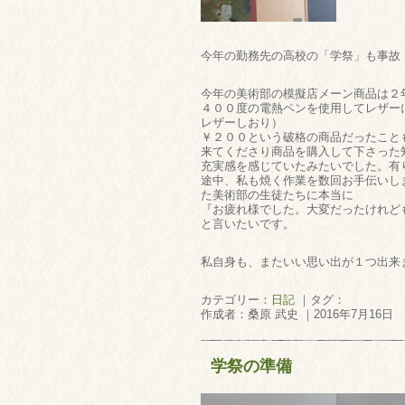
今年の勤務先の高校の「学祭」も事故
今年の美術部の模擬店メーン商品は２
４００度の電熱ペンを使用してレザー
レザーしおり）
￥２００という破格の商品だったこと
来てくださり商品を購入して下さった
充実感を感じていたみたいでした。有
途中、私も焼く作業を数回お手伝いし
た美術部の生徒たちに本当に
『お疲れ様でした。大変だったけれど
と言いたいです。
私自身も、またいい思い出が１つ出来
カテゴリー：
日記
｜タグ：
作成者：桑原 武史 ｜2016年7月16日
学祭の準備