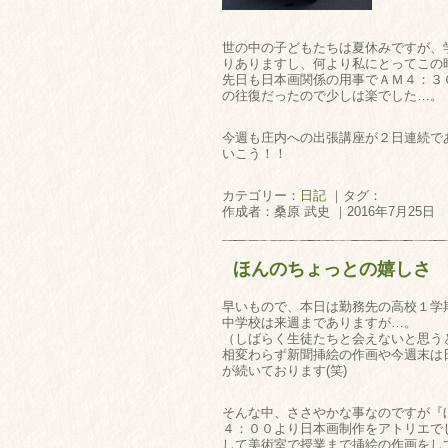
世の中の子どもたちは夏休みですが、
りありますし、何より私にとってこの
先日も日本画関係の用事でＡＭ４：３
の往復だったので少しは楽でした…。
今週も庄内への出張講座が２日連続で
いこう！！
カテゴリー：
日記
｜タグ：
作成者：桑原 武史 ｜2016年7月25日
ほんのちょっとの嬉しさ
早いもので、本日は勤務先の高校１学
中学校は来週までありますが…。
（しばらく生徒たちと会えないと思う
相変わらず新聞挿絵の作画や今週末は
が続いております(笑)
そんな中、ささやかな事なのですが『
４：００より日本画制作をアトリエで
して美術室で授業まで挿絵の作画をし