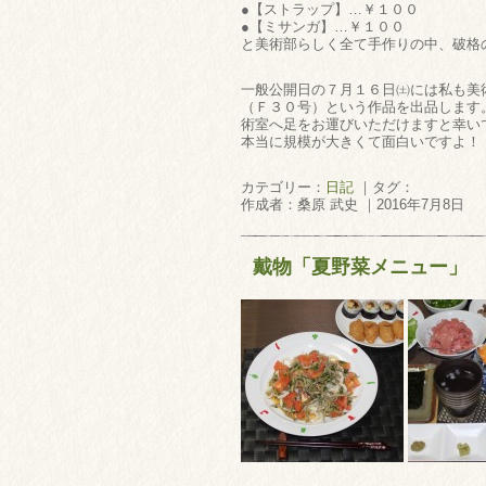
●【ストラップ】…￥１００
●【ミサンガ】…￥１００
と美術部らしく全て手作りの中、破格
一般公開日の７月１６日㈯には私も美
（Ｆ３０号）という作品を出品します
術室へ足をお運びいただけますと幸い
本当に規模が大きくて面白いですよ！
カテゴリー：
日記
｜タグ：
作成者：桑原 武史 ｜2016年7月8日
戴物「夏野菜メニュー」