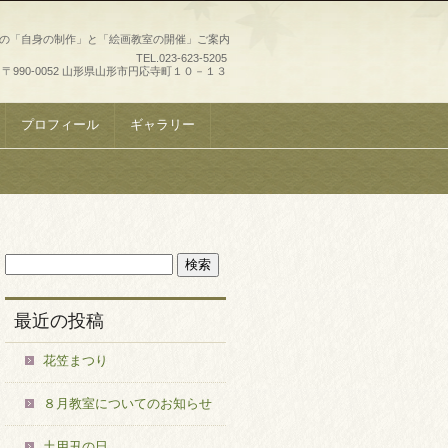
史の「自身の制作」と「絵画教室の開催」ご案内
TEL.
023-623-5205
〒990-0052 山形県山形市円応寺町１０－１３
プロフィール
ギャラリー
最近の投稿
花笠まつり
８月教室についてのお知らせ
土用丑の日