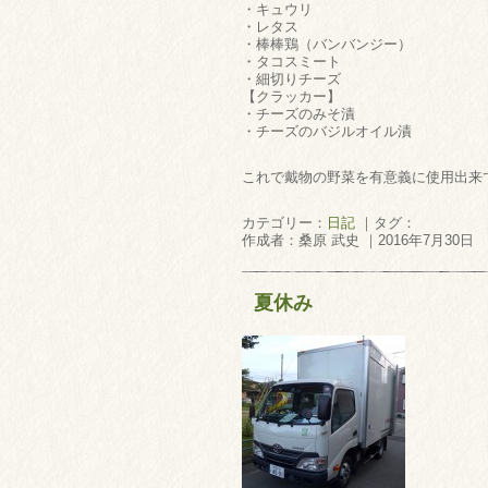
・キュウリ
・レタス
・棒棒鶏（バンバンジー）
・タコスミート
・細切りチーズ
【クラッカー】
・チーズのみそ漬
・チーズのバジルオイル漬
これで戴物の野菜を有意義に使用出来
カテゴリー：
日記
｜タグ：
作成者：桑原 武史 ｜2016年7月30日
夏休み