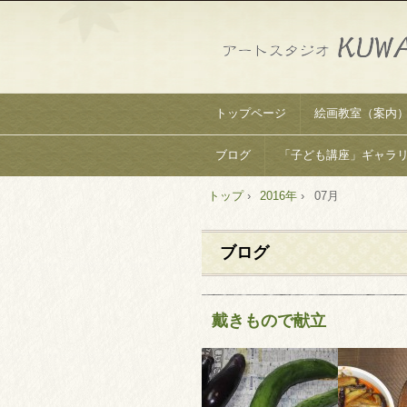
トップページ
絵画教室（案内
ブログ
「子ども講座」ギャラ
トップ
›
2016年
›
07月
ブログ
戴きもので献立