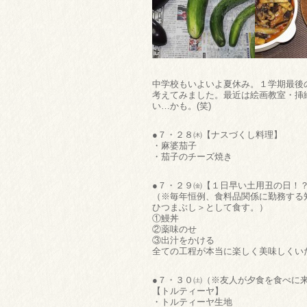
中学校もいよいよ夏休み。１学期最後
考えてみました。最近は絵画教室・挿
い…かも。(笑)
●７・２８㈭【ナスづくし料理】
・麻婆茄子
・茄子のチーズ焼き
●７・２９㈮【１日早い土用丑の日！
（※毎年恒例、食料品関係に勤務する
ひつまぶし＞として食す。）
①鰻丼
②薬味のせ
③出汁をかける
全ての工程が本当に楽しく美味しくい
●７・３０㈯（※友人が夕食を食べに
【トルティーヤ】
・トルティーヤ生地