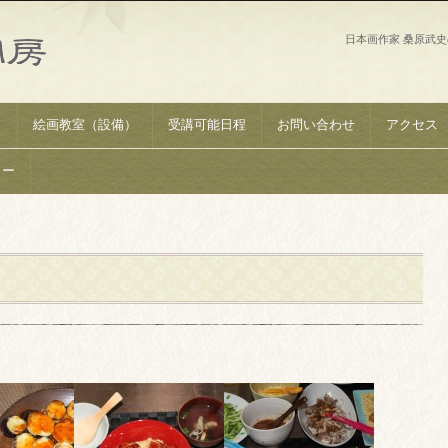
日本画作家 桑原武
）
絵画教室（設備）
受講可能日程
お問い合わせ
アクセス
リー