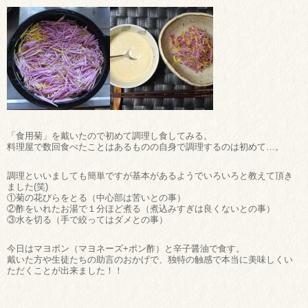
「食用菊」を戴いたので初めて調理し食してみる。
料理屋で数回食べたことはあるものの自身で調理するのは初めて…。
調理といいましても簡単ですが基本があるようでいろいろと教えて頂き
ました(笑)
①菊の花びらをとる（中心部は苦いとの事）
②酢をいれたお湯で１分ほど煮る（煮込みすぎは良くないとの事）
③水を切る（手で絞ってはダメとの事）
今日はマヨポン（マヨネーズ+ポン酢）と辛子醤油で食す。
戴いた方や生徒たちの助言のおかげで、独特の触感で本当に美味しくい
ただくことが出来ました！！