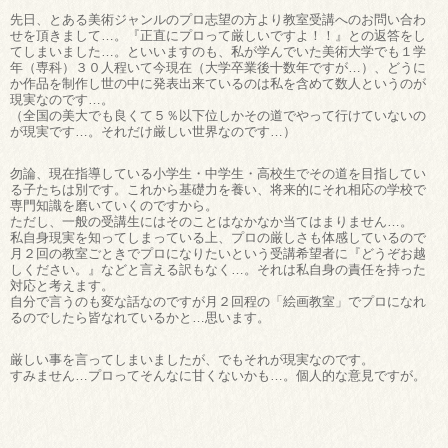
先日、とある美術ジャンルのプロ志望の方より教室受講へのお問い合わ
せを頂きまして…。『正直にプロって厳しいですよ！！』との返答をし
てしまいました…。といいますのも、私が学んでいた美術大学でも１学
年（専科）３０人程いて今現在（大学卒業後十数年ですが…）、どうに
か作品を制作し世の中に発表出来ているのは私を含めて数人というのが
現実なのです…。
（全国の美大でも良くて５％以下位しかその道でやって行けていないの
が現実です…。それだけ厳しい世界なのです…）
勿論、現在指導している小学生・中学生・高校生でその道を目指してい
る子たちは別です。これから基礎力を養い、将来的にそれ相応の学校で
専門知識を磨いていくのですから。
ただし、一般の受講生にはそのことはなかなか当てはまりません…。
私自身現実を知ってしまっている上、プロの厳しさも体感しているので
月２回の教室ごときでプロになりたいという受講希望者に『どうぞお越
しください。』などと言える訳もなく…。それは私自身の責任を持った
対応と考えます。
自分で言うのも変な話なのですが月２回程の「絵画教室」でプロになれ
るのでしたら皆なれているかと…思います。
厳しい事を言ってしまいましたが、でもそれが現実なのです。
すみません…プロってそんなに甘くないかも…。個人的な意見ですが。