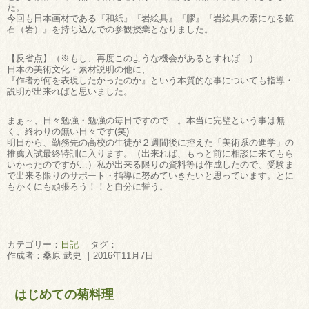
た。
今回も日本画材である『和紙』『岩絵具』『膠』『岩絵具の素になる鉱
石（岩）』を持ち込んでの参観授業となりました。
【反省点】（※もし、再度このような機会があるとすれば…）
日本の美術文化・素材説明の他に、
『作者が何を表現したかったのか』という本質的な事についても指導・
説明が出来ればと思いました。
まぁ～、日々勉強・勉強の毎日ですので…。本当に完璧という事は無
く、終わりの無い日々です(笑)
明日から、勤務先の高校の生徒が２週間後に控えた「美術系の進学」の
推薦入試最終特訓に入ります。（出来れば、もっと前に相談に来てもら
いかったのですが…）私が出来る限りの資料等は作成したので、受験ま
で出来る限りのサポート・指導に努めていきたいと思っています。とに
もかくにも頑張ろう！！と自分に誓う。
カテゴリー：
日記
｜タグ：
作成者：桑原 武史 ｜2016年11月7日
はじめての菊料理