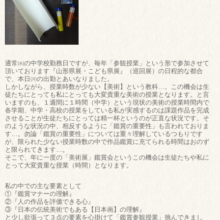
通常㈬の中学校勤務日ですが、毎年「参観授業」という形で参加させて
頂いております『山形県展・こども県展』（巡回展）の日程的な都合
で、本日㈪の出勤とあいなりました。
しかしながら、授業時数が少ない【美術】という教科…。この機会は生
徒たちにとっても私にとっても大変貴重な美術の授業となります。と言
いますのも、１週間に１時間（中学）という現状の美術の授業時間内で
各学期、中学・高校の授業をしている私が実感するのは課題作品を完成
させることが生徒たちにとっては精一杯というのが正直な状況です。そ
のような状況の中、相反するように「鑑賞の重要性」も言われておりま
す…。勿論「鑑賞の重要性」については重々理解しているつもりです
が、限られた少ない授業時数の中で作品鑑賞に充てられる時間はおのず
と限られてきます…。
そこで、年に一度の「美術展」鑑賞会というこの機会は生徒たちや私に
とって大変貴重な授業（時間）となります。
私の中での主な要素として
①『鑑賞マナーの理解』
②『人の作品を評価できる心』
③『日本の伝統美術でもある【日本画】の理解』
と少し欲張って３点の要素を心掛けて「鑑賞参観授業」挑んできまし