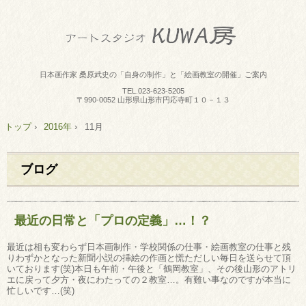
日本画作家 桑原武史の「自身の制作」と「絵画教室の開催」ご案内
TEL.
023-623-5205
〒990-0052 山形県山形市円応寺町１０－１３
トップ
›
2016年
›
11月
ブログ
最近の日常と「プロの定義」…！？
最近は相も変わらず日本画制作・学校関係の仕事・絵画教室の仕事と残
りわずかとなった新聞小説の挿絵の作画と慌ただしい毎日を送らせて頂
いております(笑)本日も午前・午後と「鶴岡教室」、その後山形のアトリ
エに戻って夕方・夜にわたっての２教室…。有難い事なのですが本当に
忙しいです…(笑)