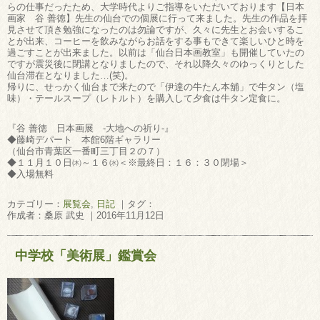
らの仕事だったため、大学時代よりご指導をいただいております【日本
画家 谷 善徳】先生の仙台での個展に行って来ました。先生の作品を拝
見させて頂き勉強になったのは勿論ですが、久々に先生とお会いするこ
とが出来、コーヒーを飲みながらお話をする事もできて楽しいひと時を
過ごすことが出来ました。以前は「仙台日本画教室」も開催していたの
ですが震災後に閉講となりましたので、それ以降久々のゆっくりとした
仙台滞在となりました…(笑)。
帰りに、せっかく仙台まで来たので「伊達の牛たん本舖」で牛タン（塩
味）・テールスープ（レトルト）を購入して夕食は牛タン定食に。
『谷 善徳 日本画展 ‐大地への祈り‐』
◆藤崎デパート 本館6階ギャラリー
（仙台市青葉区一番町三丁目２の７）
◆１１月１０日㈭～１６㈬＜※最終日：１６：３０閉場＞
◆入場無料
カテゴリー：
展覧会
,
日記
｜タグ：
作成者：桑原 武史 ｜2016年11月12日
中学校「美術展」鑑賞会