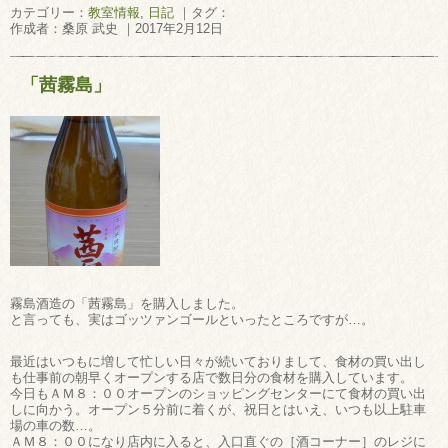
カテゴリー：
教室情報
,
日記
｜タグ：
作成者：桑原 武史 ｜2017年2月12日
「茜霧島」
霧島酒造の「茜霧島」を購入しました。
と言っても、実はゴッツァンゴールといったところですが…。
最近はいつもに増して忙しい日々が続いておりまして、食材の買い出し
も仕事前の朝早くオープンする店で数日分の食材を購入しています。
今日もＡＭ８：００オープンのショッピングセンターにて食材の買い出
しに向かう。オープン５分前に着くが、祝日とはいえ、いつも以上駐車
場の車の数…。
ＡＭ８：００になり店内に入ると、入口直ぐの［酒コーナー］のレジに