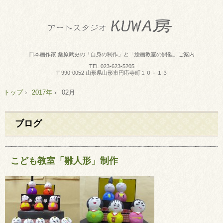
日本画作家 桑原武史の「自身の制作」と「絵画教室の開催」ご案内
TEL.
023-623-5205
〒990-0052 山形県山形市円応寺町１０－１３
トップ
›
2017年
›
02月
ブログ
こども教室「雛人形」制作