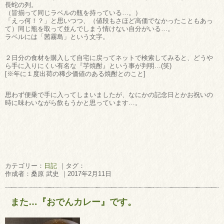
長蛇の列。
（皆揃って同じラベルの瓶を持っている…。）
「えっ何！？」と思いつつ、（値段もさほど高価でなかったこともあっ
て）同じ瓶を取って並んでしまう情けない自分がいる…。
ラベルには「茜霧島」という文字。
２日分の食材を購入して自宅に戻ってネットで検索してみると、どうや
ら手に入りにくい有名な『芋焼酎』という事が判明…(笑)
[※年に１度出荷の稀少価値のある焼酎とのこと]
思わず便乗で手に入ってしまいましたが、なにかの記念日とかお祝いの
時に味わいながら飲もうかと思っています…。
カテゴリー：
日記
｜タグ：
作成者：桑原 武史 ｜2017年2月11日
また…『おでんカレー』です。