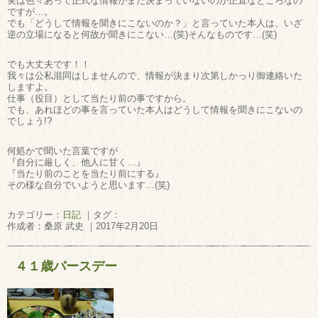
実は色々あって正式な情報がまだ決まっていないのが正直なところなの
ですが…。
でも「どうして情報を聞きにこないのか？」と言っていた本人は、いざ
逆の立場になると何故か聞きにこない…(笑)そんなものです…(笑)
でも大丈夫です！！
我々は公私混同はしませんので、情報が決まり次第しかっり御連絡いた
しますよ。
仕事（役目）として当たり前の事ですから。
でも、あれほどの事を言っていた本人はどうして情報を聞きにこないの
でしょう!?
何処かで聞いた言葉ですが
『自分に厳しく、他人に甘く…』
『当たり前のことを当たり前にする』
その様な自分でいようと思います…(笑)
カテゴリー：
日記
｜タグ：
作成者：桑原 武史 ｜2017年2月20日
４１歳バースデー