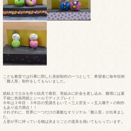
こども教室では行事に関した美術制作の一つとして、希望者に毎年恒例
「雛人形」制作をしてもらいました。
紙粘土で土台を作り絵具で着彩、骨組みに針金を差し込み、雛壇には菓
子箱に色画用紙とシールでディスプレイ！
今年は２年目・３年目の受講生もいて＜三人官女＞＜五人囃子＞の制作
もあり迫力満点！！
それぞれに、世界に一つだけの素敵なオリジナル「雛人形」が出来まし
た。
人形が手に持っている物は決まりごとの道具を描いてもらっています。