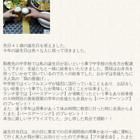
先日４１歳の誕生日を迎えました。
今年の誕生日は色々な人に祝って頂きました。
勤務先の中学校では私の誕生日が近いという事で中学校の先生方が配慮
して下さり、生徒たちと一緒に給食をいただきました。普段はお弁当を
持っていかせて頂いているので久々の給食でした。おかずは生徒たちに
大人気の「鶏の唐揚げ」。
中学校ではインフルエンザが猛烈に流行っていることもあり、お話をし
ない給食という事でしたが美味しく頂くことが出来ました。
ランチ室では【バースデーソング】が省略だったという事もあり給食後
の５時間目の美術授業の学年の生徒たち全員から【バースデーソング】
のプレゼント！！
また、違う学年は用事があって休み時間に教室に行った時に全員からま
たまた【バースデーソング】のプレゼント！！
本当に嬉しいサプライズでした。少し得した気分で感動！！
誕生日当日は、次の日に東京での日本画関係の用事があり一緒に運転し
て行く友人が我が家にお泊りだったので夕食は【プチ誕生会】。たまた