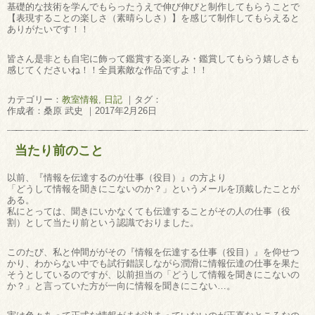
基礎的な技術を学んでもらったうえで伸び伸びと制作してもらうことで
【表現することの楽しさ（素晴らしさ）】を感じて制作してもらえると
ありがたいです！！
皆さん是非とも自宅に飾って鑑賞する楽しみ・鑑賞してもらう嬉しさも
感じてくださいね！！全員素敵な作品ですよ！！
カテゴリー：
教室情報
,
日記
｜タグ：
作成者：桑原 武史 ｜2017年2月26日
当たり前のこと
以前、『情報を伝達するのが仕事（役目）』の方より
「どうして情報を聞きにこないのか？」というメールを頂戴したことが
ある。
私にとっては、聞きにいかなくても伝達することがその人の仕事（役
割）として当たり前という認識でおりました。
このたび、私と仲間ががその『情報を伝達する仕事（役目）』を仰せつ
かり、わからない中でも試行錯誤しながら潤滑に情報伝達の仕事を果た
そうとしているのですが、以前担当の「どうして情報を聞きにこないの
か？」と言っていた方が一向に情報を聞きにこない…。