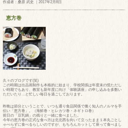
作成者：桑原 武史 ｜2017年2月8日
恵方巻
久々のブログです(笑)
この時期は出品画制作も本格的に始まり、学校関係は年度末の慌ただし
い時期でもあり、教室も新年度に向け「体験講座」の申し込みを多数い
ただいたり…と忙しい毎日を過ごしております。
昨晩は節分ということで、いつも通り食品関係で働く知人のノルマを手
伝い「恵方巻」。（海鮮巻・ヒレカツ巻・ネギトロ巻）
前日の「豆乳鍋」の残りと一緒に食べました。
今年の恵方巻の正式な食べ方は北北西を向いて立ったまま１本丸ごとし
ゃべらずに食べるらしいのですが、もちろんカットして座って食べまし