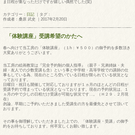
ま日程が重なっただけですが嬉しい偶然でした(笑)
カテゴリー：
日記
｜タグ：
作成者：桑原 武史 ｜2017年2月20日
「体験講座」受講希望のかたへ
春へ向けて当工房の「体験講座」（１h：￥５００）の御予約を多数頂き
大変ありがとうございます。
当工房の絵画教室は『完全予約制の個人指導』（親子・兄弟姉妹・夫
婦・友人での少数受講も含）という事と中学校・高等学校での講師の仕
事もしている為、現在のところ空いている日程が限られている状況とな
っております。
日曜日・祝日も開催して対応しておりますが１ヵ月のほとんどの日程が
受講予約で埋まっている状況となっております。現在の予約状況は、１
ヵ月の中で少しの日程だけ受講が可能な状況です…。（Ｈ２９．２月現
在）
勿論、早期にご予約いただきました受講生の方を最優先とさせて頂いて
おります。
その事を御理解していただきました上での、「体験講座・受講」の御予
約をお待ちしております。何卒宜しくお願い致します。