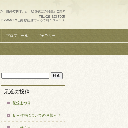
史の「自身の制作」と「絵画教室の開催」ご案内
TEL.
023-623-5205
〒990-0052 山形県山形市円応寺町１０－１３
プロフィール
ギャラリー
最近の投稿
花笠まつり
８月教室についてのお知らせ
土用丑の日