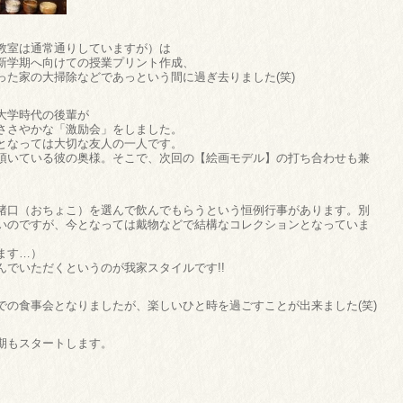
教室は通常通りしていますが）は
新学期へ向けての授業プリント作成、
った家の大掃除などであっという間に過ぎ去りました(笑)
大学時代の後輩が
ささやかな「激励会」をしました。
となっては大切な友人の一人です。
頂いている彼の奥様。そこで、次回の【絵画モデル】の打ち合わせも兼
猪口（おちょこ）を選んで飲んでもらうという恒例行事があります。別
いのですが、今となっては戴物などで結構なコレクションとなっていま
ます…）
でいただくというのが我家スタイルです!!
での食事会となりましたが、楽しいひと時を過ごすことが出来ました(笑)
期もスタートします。