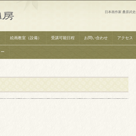
日本画作家 桑原武
）
絵画教室（設備）
受講可能日程
お問い合わせ
アクセス
リー