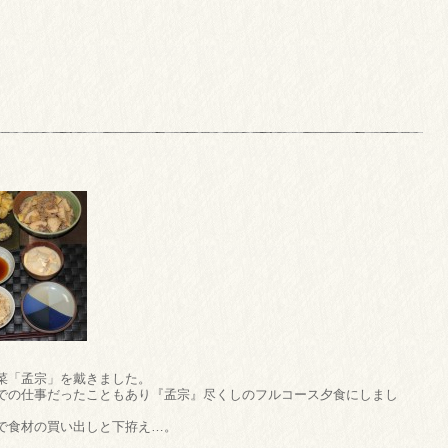
菜「孟宗」を戴きました。
での仕事だったこともあり『孟宗』尽くしのフルコース夕食にしまし
で食材の買い出しと下拵え…。