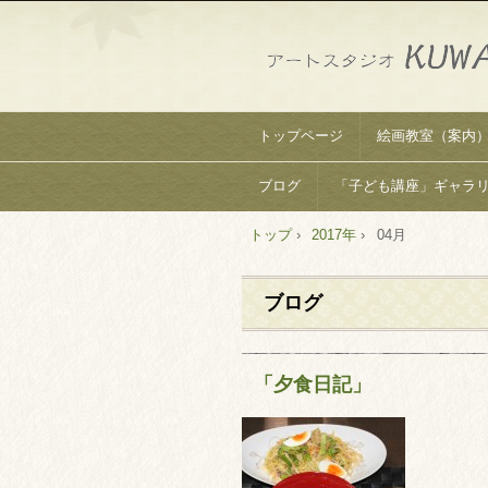
トップページ
絵画教室（案内
ブログ
「子ども講座」ギャラ
トップ
›
2017年
›
04月
ブログ
「夕食日記」