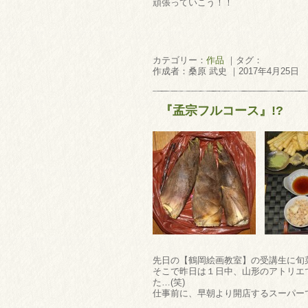
頑張っていこう！！
カテゴリー：
作品
｜タグ：
作成者：桑原 武史 ｜2017年4月25日
『孟宗フルコース』!?
先日の【鶴岡絵画教室】の受講生に旬
そこで昨日は１日中、山形のアトリエ
た…(笑)
仕事前に、早朝より開店するスーパー