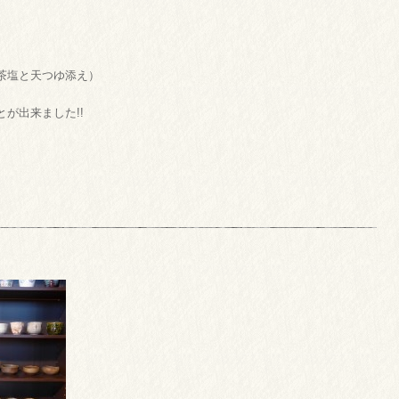
茶塩と天つゆ添え）
が出来ました!!