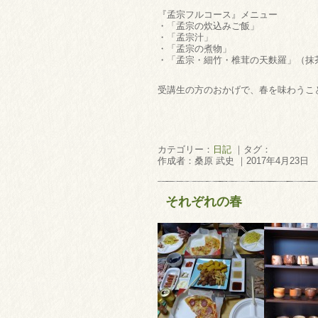
『孟宗フルコース』メニュー
・「孟宗の炊込みご飯」
・「孟宗汁」
・「孟宗の煮物」
・「孟宗・細竹・椎茸の天麩羅」（抹
受講生の方のおかげで、春を味わうこと
カテゴリー：
日記
｜タグ：
作成者：桑原 武史 ｜2017年4月23日
それぞれの春