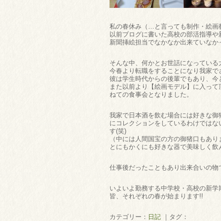
私の春休み（…と言っても制作・絵画
以前ブログに書いた高校の部活指導や
新聞挿絵担当でなかなか出来ていなか
そんな中、何かとお世話になっている
今春より転職をすることになり我家で
彼は学生時代からの後輩でもあり、今
また以前より【絵画モデル】に入って
ねての食事会となりました。
我家で日本酒を飲む場合には好きな御
にコレクションをしているわけではな
す(笑)
（中には人間国宝の方の御猪口もあり
とにもかくにも好きな器で美味しく飲ん
仕事後だったこともあり出来合いの物
いよいよ勤務する中学校・高校の新学
皆、それぞれの春が始まります!!
カテゴリー：
日記
｜タグ：