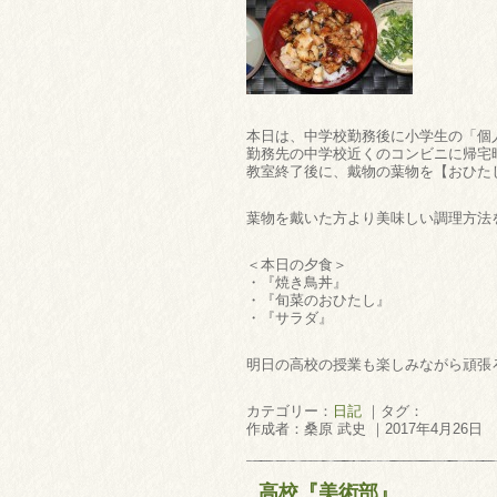
本日は、中学校勤務後に小学生の「個
勤務先の中学校近くのコンビニに帰宅時
教室終了後に、戴物の葉物を【おひた
葉物を戴いた方より美味しい調理方法
＜本日の夕食＞
・『焼き鳥丼』
・『旬菜のおひたし』
・『サラダ』
明日の高校の授業も楽しみながら頑張ろ
カテゴリー：
日記
｜タグ：
作成者：桑原 武史 ｜2017年4月26日
高校『美術部』