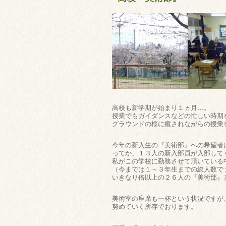
高校も新学期が始まり１ヵ月…。
授業でもガイダンスなどの忙しい時期
グラウンドの桜に癒されながらの授業を
今年の新入生の『美術部』への希望者
ってか、１３人の新入部員が入部して
私がこの学校に勤務させて頂いている
（今までは１～３年生までの総人数で
いきなり倍以上の２６人の『美術部』
美術室の座席も一杯という状況ですが
努めていく所存でおります。