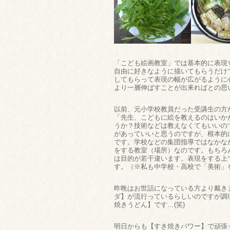
「こども絵画教室」では基本的に表現
自由に好きなように描いてもらうだけ
してもらって表現の幅が広がるように
より一層伸ばすことが出来ればとの思
以前、元小学校教員だった受講生の方
「先生、こどもに絵を教えるのはいか
うか？技術などは教えなくてもいいの
があっていいと思うのですが、根本的
です。学校などの集団指導ではなかな
をする教室（場所）なのです。もちろ
は目的が若干違います。表現をする上
す。（※私も中学校・高校で「美術」
昨晩はお世話になっている方より戴き
ダ】が流行っているらしいのですが調
焼きうどん】です…(笑)
明日からも【すき焼きパワー】で頑張っ