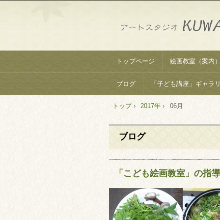
トップページ
絵画教室（案内
ブログ
「子ども講座」ギャラ
トップ
›
2017年
›
06月
ブログ
「こども絵画教室」の指