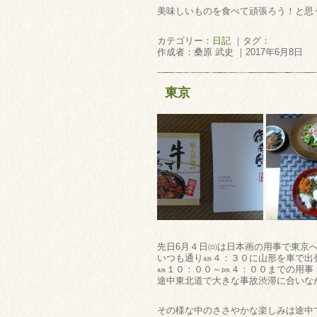
美味しいものを食べて頑張ろう！と思う
カテゴリー：
日記
｜タグ：
作成者：桑原 武史 ｜2017年6月8日
東京
先日6月４日㈰は日本画の用事で東京
いつも通り㏂４：３０に山形を車で出
㏂１０：００～㏘４：００までの用事（
途中東北道で大きな事故渋滞に合いな
その様な中のささやかな楽しみは途中で