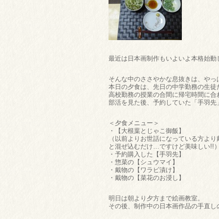
最近は日本画制作もいよいよ本格始動
そんな中のささやかな息抜きは、やっ
本日の夕食は、先日の中学勤務の生徒た
高校勤務の授業の合間に帰宅時間に合
部活を見た後、予約していた「手羽先
＜夕食メニュー＞
・【大根葉とじゃこ御飯】
（以前よりお世話になっている方より
と混ぜ込むだけ…ですけど美味しい!!
・予約購入した【手羽先】
・惣菜の【シュウマイ】
・戴物の【ワラビ漬け】
・戴物の【菜花のお浸し】
明日は朝より夕方まで絵画教室。
その後、制作中の日本画作品の手直し