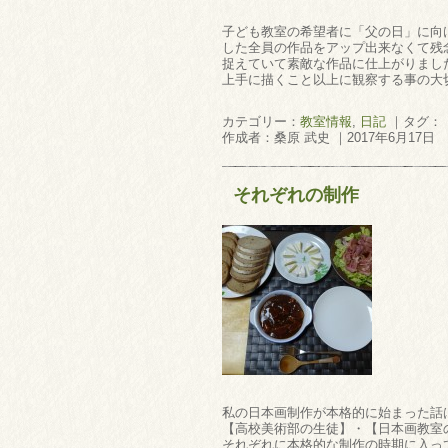
子ども教室の希望者に「父の日」に向
した全員の作品をアップ出来なくて残
捉えていて素敵な作品に仕上がりまし
上手に描くこと以上に観察する事の大
カテゴリー：
教室情報
,
日記
｜タグ：
作成者：桑原 武史 ｜2017年6月17日
それぞれの制作
私の日本画制作が本格的に始まった話
【高校美術部の生徒】・【日本画教室
それぞれに本格的な制作の時期に入っ