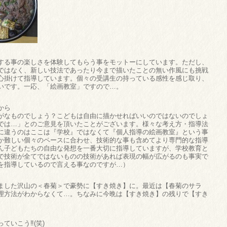
する事の楽しさを体験してもらう事をモットーにしています。ただし、
ではなく、新しい技法であったり今まで描いたことの無い作風にも挑戦
心掛けて指導しています。個々の受講生の持っている感性を感じ取り、
いです。一応、「絵画教室」ですので…。
から
がなものでしょう？こどもは自由に描かせればいいのではないのでしょ
では…」とのご意見を頂いたことがございます。様々な考え方・指導法
に違うのはここは『学校』ではなくて『個人指導の絵画教室』という事
か難しい個々のペースに合わせ、技術的な事も含めてより専門的な指導
ん子どもたちの自由な発想を一番大切に指導していますが、学校教育と
で技術が全てではないものの技術があれば表現の幅が広がるのも事実で
を指導しているので言える事なのですが…）
ました沢山の＜春菊＞で豪勢に【すき焼き】に。最近は【春菊のサラ
理方法がわからなくて…。ちなみに今晩は【すき焼き】の残りで【すき
ていこう‼(笑)