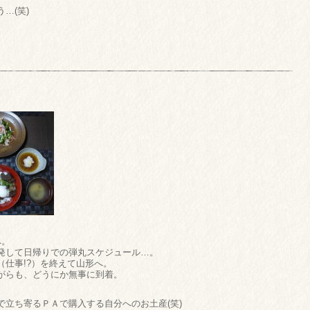
…(笑)
へ。
発して日帰りでの弾丸スケジュール…。
仕事!?）を終えて山形へ。
がらも、どうにか無事に到着。
立ち寄るＰＡで購入する自分へのお土産(笑)