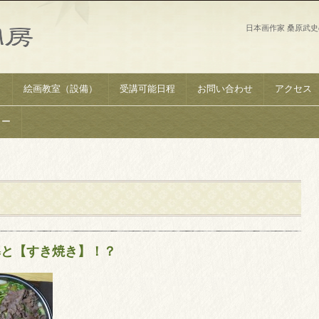
日本画作家 桑原武
）
絵画教室（設備）
受講可能日程
お問い合わせ
アクセス
リー
導と【すき焼き】！？