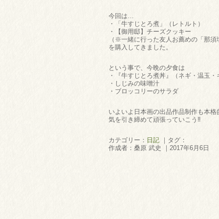
今回は…
・「牛すじとろ煮」（レトルト）
・【御用邸】チーズクッキー
（※一緒に行った友人お薦めの「那須
を購入してきました。
という事で、今晩の夕食は
・『牛すじとろ煮丼』（ネギ・温玉・
・しじみの味噌汁
・ブロッコリーのサラダ
いよいよ日本画の出品作品制作も本格
気を引き締めて頑張っていこう‼
カテゴリー：
日記
｜タグ：
作成者：桑原 武史 ｜2017年6月6日