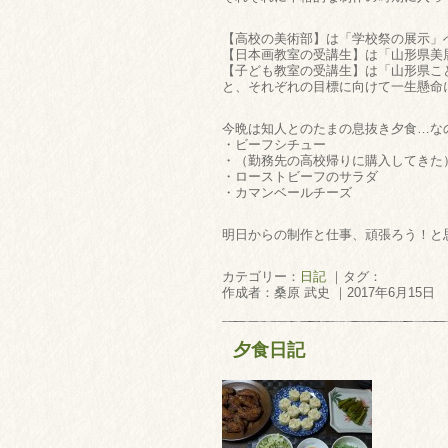
【高校の美術部】は「学校祭の展示」
【日本画教室の受講生】は「山形県美
【子ども教室の受講生】は「山形県こ
と、それぞれの目標に向けて一生懸命に
今晩は知人とのたまの息抜き夕食…なの
・ビーフシチュー
・（勤務先の高校帰りに購入してきた
・ローストビーフのサラダ
・カマンベールチーズ
明日からの制作と仕事、頑張ろう！と
カテゴリー：
日記
｜タグ：
作成者：桑原 武史 ｜2017年6月15日
夕食日記