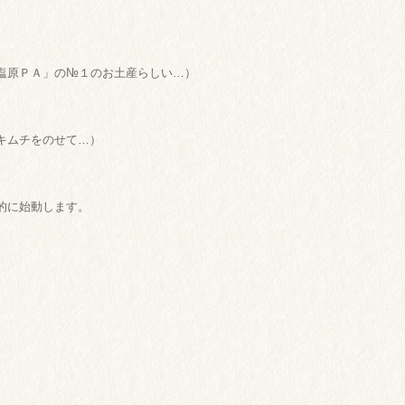
塩原ＰＡ」の№１のお土産らしい…）
キムチをのせて…）
的に始動します。