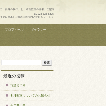
史の「自身の制作」と「絵画教室の開催」ご案内
TEL.
023-623-5205
〒990-0052 山形県山形市円応寺町１０－１３
プロフィール
ギャラリー
最近の投稿
花笠まつり
８月教室についてのお知らせ
土用丑の日