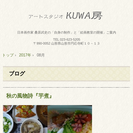
日本画作家 桑原武史の「自身の制作」と「絵画教室の開催」ご案内
TEL.
023-623-5205
〒990-0052 山形県山形市円応寺町１０－１３
トップ
›
2017年
›
08月
ブログ
秋の風物詩『芋煮』