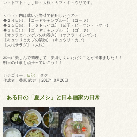
ン・トマト・しし唐・大根・カブ・キュウリです。
＜※（）内は戴いた野菜で使用したもの＞
◆２４日㈭：【ゴーヤチャンプルー】（ゴーヤ）
◆２５日㈮：【ラタトゥイユ】（茄子・ピーマン・トマト）
◆２６日㈯：【ゴーヤチャンプルー】（ゴーヤ）
【オクラとインゲンの肉巻き】（オクラ・インゲン）
【キュウリとカブの漬物】（キュウリ・カブ）
【大根サラダ】（大根）
本当に楽しんで調理して、美味しくいただくことが出来ました！！
明日の仕事も頑張っていこう！！
カテゴリー：
日記
｜タグ：
作成者：桑原 武史 ｜2017年8月26日
ある日の「夏メシ」と日本画家の日常