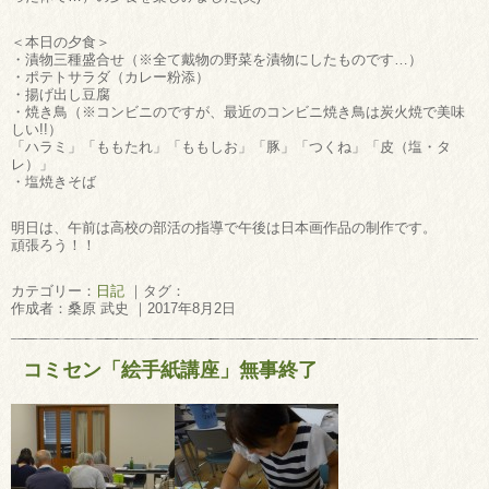
＜本日の夕食＞
・漬物三種盛合せ（※全て戴物の野菜を漬物にしたものです…）
・ポテトサラダ（カレー粉添）
・揚げ出し豆腐
・焼き鳥（※コンビニのですが、最近のコンビニ焼き鳥は炭火焼で美味
しい!!）
「ハラミ」「ももたれ」「ももしお」「豚」「つくね」「皮（塩・タ
レ）」
・塩焼きそば
明日は、午前は高校の部活の指導で午後は日本画作品の制作です。
頑張ろう！！
カテゴリー：
日記
｜タグ：
作成者：桑原 武史 ｜2017年8月2日
コミセン「絵手紙講座」無事終了