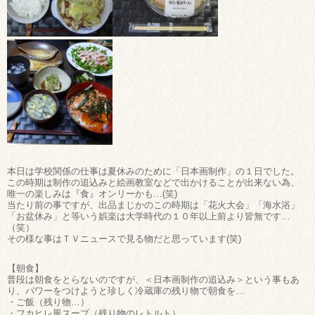
本日は学校関係の仕事は夏休みのために「日本画制作」の１日でした。
この時期は制作の追込みと絵画教室などで出かけることが出来ない為、
唯一の楽しみは『食』オンリーかも…(笑)
当たり前の事ですが、出品まじかのこの時期は「花火大会」「海水浴」
「お盆休み」と等いう娯楽は大学時代の１０年以上前より皆無です…
（笑）
その様な事はＴＶニュースで見る物だと思っています(笑)
【朝食】
普段は朝食をとらないのですが、＜日本画制作の追込み＞という事もあ
り、パワーをつけようと珍しく冷蔵庫の残り物で朝食を…
・ご飯（残り物…）
・フカヒレ風スープ（残り物のレトルト）