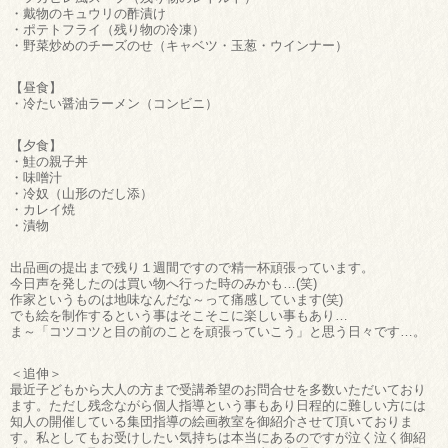
・戴物のキュウリの酢漬け
・ポテトフライ（残り物の冷凍）
・野菜炒めのチーズのせ（キャベツ・玉葱・ウインナー）
【昼食】
・冷たい醤油ラーメン（コンビニ）
【夕食】
・鮭の親子丼
・味噌汁
・冷奴（山形のだし添）
・カレイ焼
・漬物
出品画の提出まで残り１週間ですので精一杯頑張っています。
今日声を発したのは買い物へ行った時のみかも…(笑)
作家というものは地味なんだな～って痛感しています(笑)
でも絵を制作するという事はそこそこに楽しい事もあり…
ま～「コツコツと目の前のことを頑張っていこう」と思う日々です…。
＜追伸＞
最近子どもから大人の方まで受講希望のお問合せを多数いただいており
ます。ただし残念ながら個人指導という事もあり日程的に難しい方には
知人の開催している集団指導の絵画教室を御紹介させて頂いておりま
す。私としてもお受けしたい気持ちは本当にあるのですが泣く泣く御紹