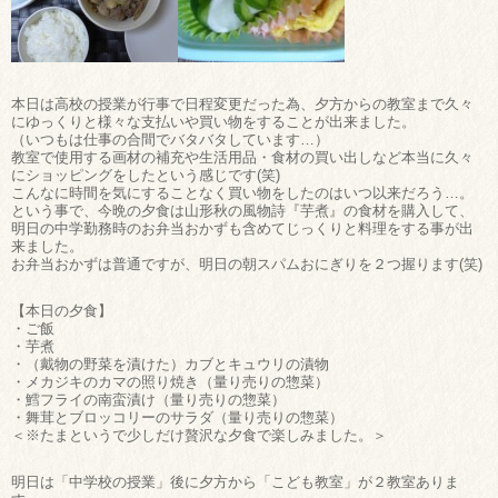
本日は高校の授業が行事で日程変更だった為、夕方からの教室まで久々
にゆっくりと様々な支払いや買い物をすることが出来ました。
（いつもは仕事の合間でバタバタしています…）
教室で使用する画材の補充や生活用品・食材の買い出しなど本当に久々
にショッピングをしたという感じです(笑)
こんなに時間を気にすることなく買い物をしたのはいつ以来だろう…。
という事で、今晩の夕食は山形秋の風物詩『芋煮』の食材を購入して、
明日の中学勤務時のお弁当おかずも含めてじっくりと料理をする事が出
来ました。
お弁当おかずは普通ですが、明日の朝スパムおにぎりを２つ握ります(笑)
【本日の夕食】
・ご飯
・芋煮
・（戴物の野菜を漬けた）カブとキュウリの漬物
・メカジキのカマの照り焼き（量り売りの惣菜）
・鱈フライの南蛮漬け（量り売りの惣菜）
・舞茸とブロッコリーのサラダ（量り売りの惣菜）
＜※たまというで少しだけ贅沢な夕食で楽しみました。＞
明日は「中学校の授業」後に夕方から「こども教室」が２教室ありま