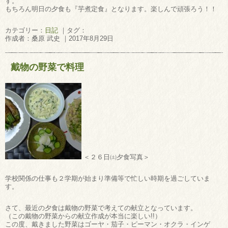
す。
もちろん明日の夕食も『芋煮定食』となります。楽しんで頑張ろう！！
カテゴリー：
日記
｜タグ：
作成者：桑原 武史 ｜2017年8月29日
戴物の野菜で料理
＜２６日㈯夕食写真＞
学校関係の仕事も２学期が始まり準備等で忙しい時期を過ごしていま
す。
さて、最近の夕食は戴物の野菜で考えての献立となっています。
（この戴物の野菜からの献立作成が本当に楽しい!!）
この度、戴きました野菜はゴーヤ・茄子・ピーマン・オクラ・インゲ