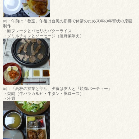
㈪：午前は「教室」午後は台風の影響で休講のため来年の年賀状の原画
制作
・鮭フレークとパセリのバターライス
・グリルチキンとソーセージ（温野菜添え）
㈫：「高校の授業と部活」夕食は友人と『焼肉パーティー』
・焼肉（牛バラカルビ・牛タン・豚ロース）
・冷麺