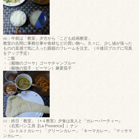
㈮：午前は「教室」夕方から「こども絵画教室」
教室の合間に事務仕事や食材などの買い物へ。久々に、少し値が張った
ものの直感で気に入った眼鏡のフレームを注文。（※後日ブログに写真
をアップ予定）
・ご飯
・（戴物のゴーヤ）ゴーヤチャンプルー
・（戴物の茄子・ピーマン）麻婆茄子
㈯：終日「教室」（×４教室）夕食は友人と『カレーパーティー』
・（石窯パン工房【La Provence】）ナン
・（レトルトカレー）「グリーンカレー」「キーマカレー」「マッサマ
ンカレー」