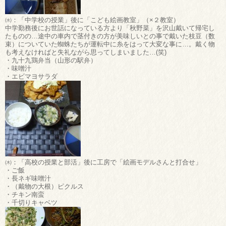
㈬：「中学校の授業」後に「こども絵画教室」（×２教室）
中学勤務後にお世話になっている方より「秋野菜」を沢山戴いて帰宅し
たものの…途中の車内で茎付きの方が美味しいとの事で戴いた枝豆（数
束）についていた蜘蛛たちが運転中に糸をはって大変な事に…。戴く物
も考えなければと失礼ながら思ってしまいました…(笑)
・九十九鶏弁当（山形の駅弁）
・味噌汁
・エビマヨサラダ
㈭：「高校の授業と部活」後に工房で「絵画モデルさんと打合せ」
・ご飯
・長ネギ味噌汁
・（戴物の大根）ピクルス
・チキン南蛮
・千切りキャベツ