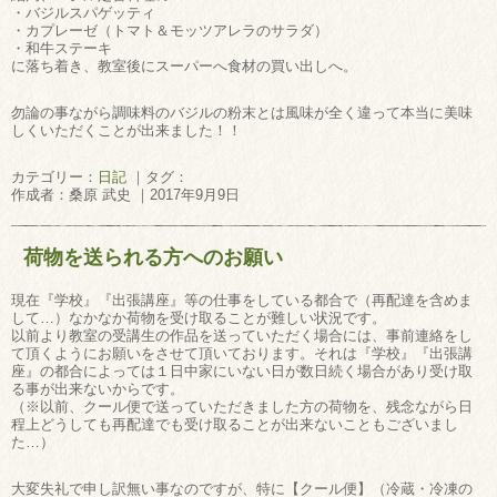
・バジルスパゲッティ
・カプレーゼ（トマト＆モッツアレラのサラダ）
・和牛ステーキ
に落ち着き、教室後にスーパーへ食材の買い出しへ。
勿論の事ながら調味料のバジルの粉末とは風味が全く違って本当に美味
しくいただくことが出来ました！！
カテゴリー：
日記
｜タグ：
作成者：桑原 武史 ｜2017年9月9日
荷物を送られる方へのお願い
現在『学校』『出張講座』等の仕事をしている都合で（再配達を含めま
して…）なかなか荷物を受け取ることが難しい状況です。
以前より教室の受講生の作品を送っていただく場合には、事前連絡をし
て頂くようにお願いをさせて頂いております。それは『学校』『出張講
座』の都合によっては１日中家にいない日が数日続く場合があり受け取
る事が出来ないからです。
（※以前、クール便で送っていただきました方の荷物を、残念ながら日
程上どうしても再配達でも受け取ることが出来ないこともございまし
た…）
大変失礼で申し訳無い事なのですが、特に【クール便】（冷蔵・冷凍の