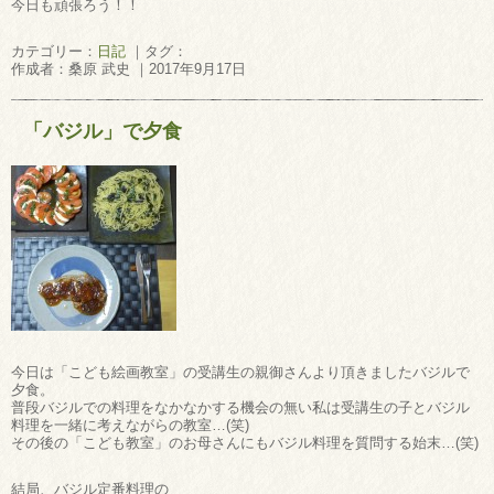
今日も頑張ろう！！
カテゴリー：
日記
｜タグ：
作成者：桑原 武史 ｜2017年9月17日
「バジル」で夕食
今日は「こども絵画教室」の受講生の親御さんより頂きましたバジルで
夕食。
普段バジルでの料理をなかなかする機会の無い私は受講生の子とバジル
料理を一緒に考えながらの教室…(笑)
その後の「こども教室」のお母さんにもバジル料理を質問する始末…(笑)
結局、バジル定番料理の