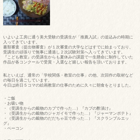
いよいよ工房に通う美大受験の受講生が「推薦入試」の追込みの時期に
入ってきています。
書類審査（提出物審査）が１次審査の大学などはすでに始まっており、
受講生の頑張りで無事に通過し２次試験対策へ入ってきています。
『こども教室』の受講生からも夏休みの課題で一生懸命に制作していた
作品が各コンクールで受賞・入選など嬉しい報告を頂いております。
私といえば、通常の「学校関係・教室の仕事」の他、次回作の取材など
の毎日を過ごしています。
今日は終日５コマの絵画教室の仕事のために久々に朝食をとりました。
・ご飯
・お吸い物
・（受講生からの戴物のカブで作った…）『カブの酢漬け』
・（受講生からの戴物のジャガイモで作った…）『ジャーマンポテト』
・（受講生からの戴物のだだちゃ豆で作った…）『スクランブルエッ
グ』
・ベーコン