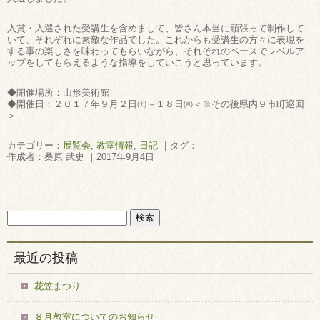
入賞・入選された受講生を含めまして、皆さん本当に頑張って制作して
いて、それぞれに素敵な作品でした。これからも受講生の方々に表現を
する事の楽しさを味わってもらいながら、それぞれのペースでレベルア
ップをしてもらえるような指導をしていこうと思っています。
◆開催場所：山形美術館
◆開催日：２０１７年９月２日㈯～１８日㈪＜※その後県内９市町巡回
＞
カテゴリー：
展覧会
,
教室情報
,
日記
｜タグ：
作成者：桑原 武史 ｜2017年9月4日
最近の投稿
花笠まつり
８月教室についてのお知らせ