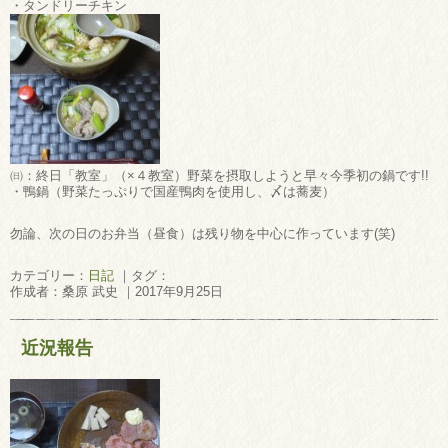
・タンドリーチキン
㈰：終日「教室」（×４教室）野菜を摂取しようと早々今季初の鍋です!!
・鴨鍋（野菜たっぷりで国産鴨肉を使用し、〆は蕎麦）
勿論、次の日のお弁当（昼食）は残り物を中心に作っています(笑)
カテゴリー：
日記
｜タグ：
作成者：桑原 武史 ｜2017年9月25日
近況報告