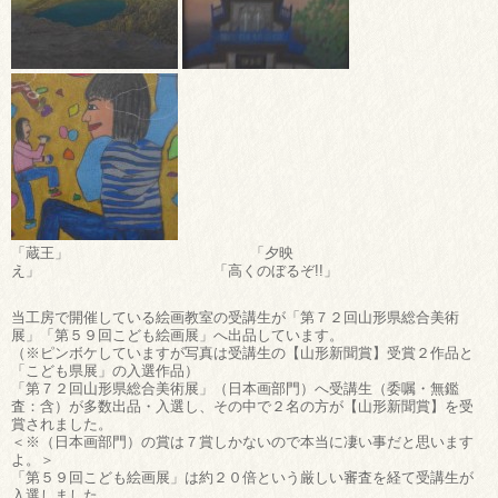
「蔵王」 「夕映
え」 「高くのぼるぞ!!」
当工房で開催している絵画教室の受講生が「第７２回山形県総合美術
展」「第５９回こども絵画展」へ出品しています。
（※ピンボケしていますが写真は受講生の【山形新聞賞】受賞２作品と
「こども県展」の入選作品）
「第７２回山形県総合美術展」（日本画部門）へ受講生（委嘱・無鑑
査：含）が多数出品・入選し、その中で２名の方が【山形新聞賞】を受
賞されました。
＜※（日本画部門）の賞は７賞しかないので本当に凄い事だと思います
よ。＞
「第５９回こども絵画展」は約２０倍という厳しい審査を経て受講生が
入選しました。