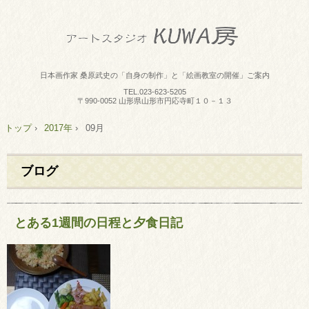
日本画作家 桑原武史の「自身の制作」と「絵画教室の開催」ご案内
TEL.
023-623-5205
〒990-0052 山形県山形市円応寺町１０－１３
トップ
›
2017年
›
09月
ブログ
とある1週間の日程と夕食日記