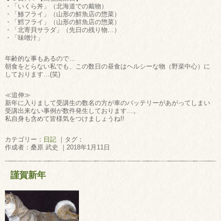
・「いくら丼」（北海道での戴物）
・「鯵フライ」（山形の鮮魚店の惣菜）
・「鱈フライ」（山形の鮮魚店の惣菜）
・「北寄貝サラダ」（先日の残り物…）
・「味噌汁」
年齢的な事もあるので…
朝食をとらない私でも、この数日の昼食はヘルシーな物（野菜中心）に
しております…(笑)
≪追伸≫
新年に入りまして受講生の数名の方が車のバッテリーがあがってしまい
受講出来ない事例が数件発生しております…。
私自身も含めて皆様気をつけましょうね!!
カテゴリー：
日記
｜タグ：
作成者：桑原 武史 ｜2018年1月11日
謹賀新年