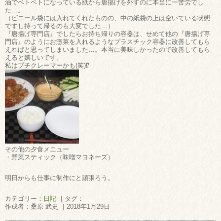
油でベトベトになっている紙から唐揚げを外すのに本当に一苦労でし
た…。
（ビニール袋には入れてくれたものの、中の紙袋の上は空いている状態
ですし持って帰るのも大変でした…）
『唐揚げ専門店』でしたらお持ち帰りの容器は、せめて他の『唐揚げ専
門店』のようにお惣菜を入れるようなプラスチック容器に改善してもら
えればと思ってしまいました…。本当に美味しかったので改善してもら
えると嬉しいです。
私はプチクレーマーかも(笑)⁉
その他の夕食メニュー
・野菜スティック（味噌マヨネーズ）
明日からも仕事に制作にと頑張ろう。
カテゴリー：
日記
｜タグ：
作成者：桑原 武史 ｜2018年1月29日