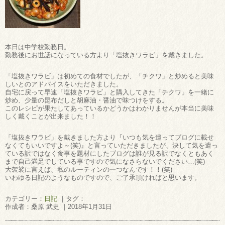
本日は中学校勤務日。
勤務後にお世話になっている方より「塩抜きワラビ」を戴きました。
「塩抜きワラビ」は初めての食材でしたが、「チクワ」と炒めると美味
しいとのアドバイスをいただきました。
自宅に戻って早速「塩抜きワラビ」と購入してきた「チクワ」を一緒に
炒め、少量の昆布だしと胡麻油・醤油で味つけをする。
このレシピが果たしてあっているかどうかはわかりませんが本当に美味
しく戴くことが出来ました！！
「塩抜きワラビ」を戴きました方より『いつも気を遣ってブログに載せ
なくてもいいですよ～(笑)』と言っていただきましたが、決して気を遣っ
ている訳ではなく食事を題材にしたブログは誰が見る訳でなくともあく
まで自己満足でしている事ですので気になさらないでください…(笑)
大袈裟に言えば、私のルーティンの一つなんです！！(笑)
いわゆる日記のようなものですので、ご了承頂ければと思います。
カテゴリー：
日記
｜タグ：
作成者：桑原 武史 ｜2018年1月31日