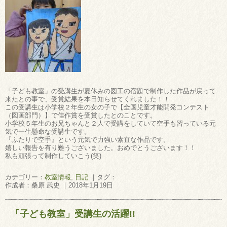
「子ども教室」の受講生が夏休みの図工の宿題で制作した作品が戻って
来たとの事で、受賞結果を本日知らせてくれました！！
この受講生は小学校２年生の女の子で【全国児童才能開発コンテスト
（図画部門）】で佳作賞を受賞したとのことです。
小学校５年生のお兄ちゃんと２人で受講をしていて空手も習っている元
気で一生懸命な受講生です。
『ふたりで空手』という元気で力強い素直な作品です。
嬉しい報告を有り難うございました。おめでとうございます！！
私も頑張って制作していこう(笑)
カテゴリー：
教室情報
,
日記
｜タグ：
作成者：桑原 武史 ｜2018年1月19日
「子ども教室」受講生の活躍!!