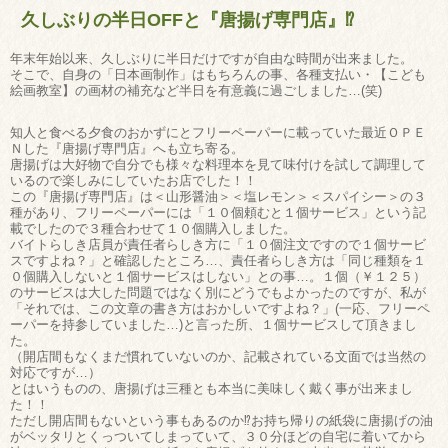
久しぶりの半日OFFと『唐揚げ専門店』⁉
年末年始以来、久しぶりに半日だけですが自由な時間が出来ました。
そこで、自身の「日本画制作」はもちろんの事、各種支払い・【こども
絵画教室】の画材の補充など半日を有意義に過ごしました…(笑)
知人と食べる夕食のおかずにとフリーペーパーに載っていた最近ＯＰＥ
Ｎした『唐揚げ専門店』へも立ち寄る。
唐揚げは大好物で自分でも様々な料理本を見て味付けを試して調理して
いるので楽しみにしていたお店でした！！
この『唐揚げ専門店』は＜山形醤油＞＜塩レモン＞＜スパイシー＞の３
種があり、フリーペーパーには「１０個頼むと１個サービス」という記
載でしたので３種合わせて１０個購入しました。
バイトらしき店員が責任者らしき方に「１０個注文ですので１個サービ
スですよね？」と確認したところ…、責任者らしき方は「同じ種類を１
０個購入しないと１個サービスはしない」との事…。１個（￥１２５）
のサービスは大した問題ではなく別にどうでもよかったのですが、私が
「それでは、この文章の書き方はおかしいですよね？」(一応、フリーペ
ーパーを持参していました…)と言った所、１個サービスして頂きまし
た。
（開店間もなくまだ慣れていないのか、記載されている文面では当然の
対応ですが…）
とはいうものの、唐揚げは三種とも本当に美味しく戴く事が出来まし
た！！
ただし開店間もないという事もあるのか⁉お持ち帰りの紙袋に唐揚げの油
がベッタリとくっついてしまっていて、３０分ほどの自宅に着いてから