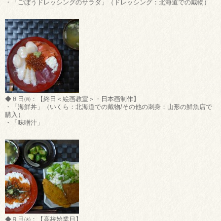
・「ごぼうドレッシングのサラダ」（ドレッシング：北海道での戴物）
◆８日㈪：【終日＜絵画教室＞・日本画制作】
・「海鮮丼」（いくら：北海道での戴物/その他の刺身：山形の鮮魚店で
購入）
・「味噌汁」
◆９日㈫：【高校始業日】