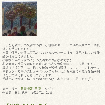
「子ども教室」の受講生の作品が地域のスーパー主催の絵画展で『店長
賞』を受賞しました。
本日、仕事の合間に展示されているスーパーに行って展示されている作
品を拝見してきました。
小学校１年生（女の子）の受講生の作品なのですが
花火大会の情景を素直に表現した作品で大変素晴らしい作品でした。
最近は「技術的」にも様々な技法を習得（吸収）していて、これからよ
り表現をする事の楽しさを味わってもらいながら素直で素敵な作品を制
作をして貰えればと思っております。
受講生の活躍は、私自身の励みにもなり本当に嬉しく思います(笑)
カテゴリー：
教室情報
,
日記
｜タグ：
作成者：桑原 武史 ｜2018年1月18日