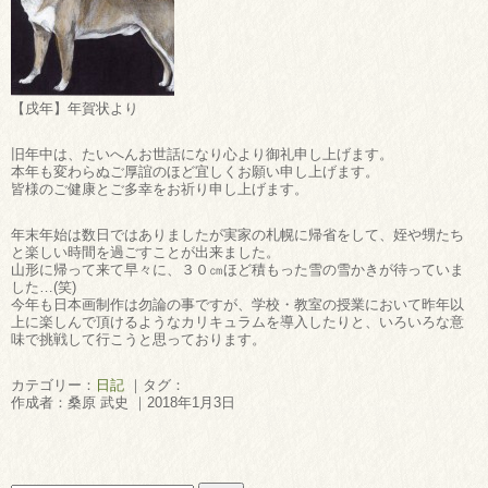
【戌年】年賀状より
旧年中は、たいへんお世話になり心より御礼申し上げます。
本年も変わらぬご厚誼のほど宜しくお願い申し上げます。
皆様のご健康とご多幸をお祈り申し上げます。
年末年始は数日ではありましたが実家の札幌に帰省をして、姪や甥たち
と楽しい時間を過ごすことが出来ました。
山形に帰って来て早々に、３０㎝ほど積もった雪の雪かきが待っていま
した…(笑)
今年も日本画制作は勿論の事ですが、学校・教室の授業において昨年以
上に楽しんで頂けるようなカリキュラムを導入したりと、いろいろな意
味で挑戦して行こうと思っております。
カテゴリー：
日記
｜タグ：
作成者：桑原 武史 ｜2018年1月3日