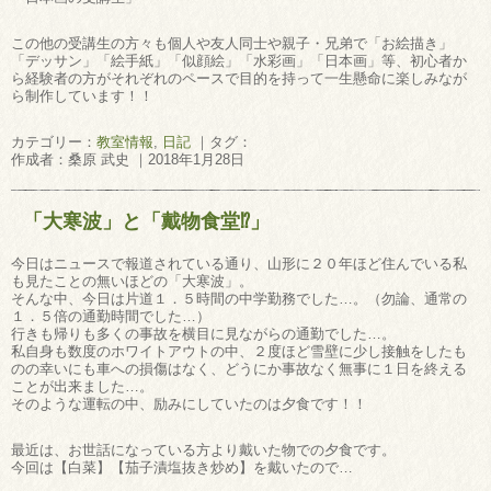
この他の受講生の方々も個人や友人同士や親子・兄弟で「お絵描き」
「デッサン」「絵手紙」「似顔絵」「水彩画」「日本画」等、初心者か
ら経験者の方がそれぞれのペースで目的を持って一生懸命に楽しみなが
ら制作しています！！
カテゴリー：
教室情報
,
日記
｜タグ：
作成者：桑原 武史 ｜2018年1月28日
「大寒波」と「戴物食堂⁉」
今日はニュースで報道されている通り、山形に２０年ほど住んでいる私
も見たことの無いほどの「大寒波」。
そんな中、今日は片道１．５時間の中学勤務でした…。（勿論、通常の
１．５倍の通勤時間でした…）
行きも帰りも多くの事故を横目に見ながらの通勤でした…。
私自身も数度のホワイトアウトの中、２度ほど雪壁に少し接触をしたも
のの幸いにも車への損傷はなく、どうにか事故なく無事に１日を終える
ことが出来ました…。
そのような運転の中、励みにしていたのは夕食です！！
最近は、お世話になっている方より戴いた物での夕食です。
今回は【白菜】【茄子漬塩抜き炒め】を戴いたので…