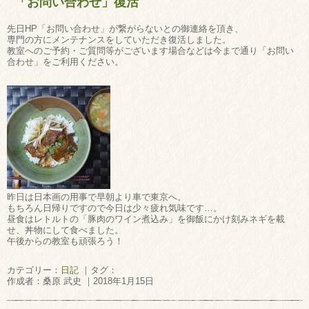
「お問い合わせ」復活
先日HP「お問い合わせ」が繋がらないとの御連絡を頂き、
専門の方にメンテナンスをしていただき復活しました。
教室へのご予約・ご質問等がございます場合などは今まで通り「お問い
合わせ」をご利用ください。
昨日は日本画の用事で早朝より車で東京へ。
もちろん日帰りですので今日は少々疲れ気味です…。
昼食はレトルトの「豚肉のワイン煮込み」を御飯にかけ刻みネギを載
せ、丼物にして食べました。
午後からの教室も頑張ろう！
カテゴリー：
日記
｜タグ：
作成者：桑原 武史 ｜2018年1月15日