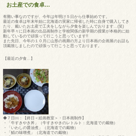
お土産での食卓…
有難い事なのですが、今年は年明け５日から仕事始めです。
最近の食卓は年末年始に北海道の実家に帰省した時に自身で購入してき
たり、戴いたお土産で工夫をしながら夕食を楽しんでおります…(笑)
新年早々に日本画の出品画制作と学校関係の新学期の授業が本格的に始
動しているので頑張って行こうと思っています!!
また先日、今年の１０月に山形の画廊の方より日本画の企画展のお話も
頂戴致しましたので頑張って行こうと思っております。
【最近の夕食…】
◆７日㈰：【終日＜絵画教室＞・日本画制作】
・「牛すきやき丼」（牛すきやきのレトルト：北海道での戴物）
・「いわしの醤油煮」（北海道での戴物）
・「鯖の味噌煮」（北海道での戴物）