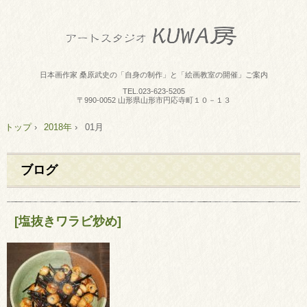
日本画作家 桑原武史の「自身の制作」と「絵画教室の開催」ご案内
TEL.
023-623-5205
〒990-0052 山形県山形市円応寺町１０－１３
トップ
›
2018年
›
01月
ブログ
[塩抜きワラビ炒め]