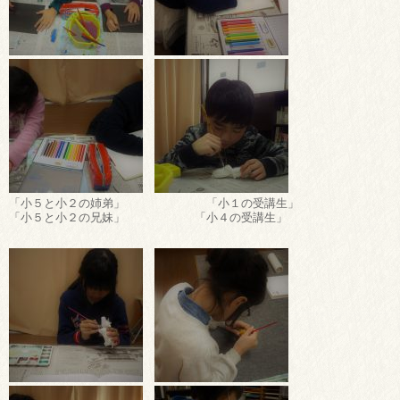
「小５と小２の姉弟」 「小１の受講生」
「小５と小２の兄妹」 「小４の受講生」