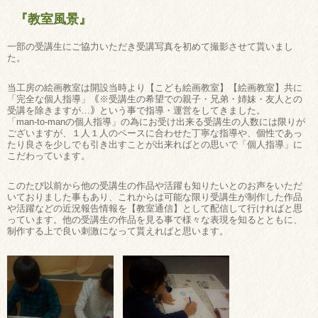
『教室風景』
一部の受講生にご協力いただき受講写真を初めて撮影させて貰いまし
た。
当工房の絵画教室は開設当時より【こども絵画教室】【絵画教室】共に
「完全な個人指導」｟※受講生の希望での親子・兄弟・姉妹・友人との
受講を除きますが…｠という事で指導・運営をしてきました。
「man-to-manの個人指導」の為にお受け出来る受講生の人数には限りが
ございますが、１人１人のペースに合わせた丁寧な指導や、個性であっ
たり良さを少しでも引き出すことが出来ればとの思いで「個人指導」に
こだわっています。
このたび以前から他の受講生の作品や活躍も知りたいとのお声をいただ
いておりました事もあり、これからは可能な限り受講生が制作した作品
や活躍などの近況報告情報を【教室通信】として配信して行ければと思
っています。他の受講生の作品を見る事で様々な表現を知るとともに、
制作する上で良い刺激になって貰えればと思います。