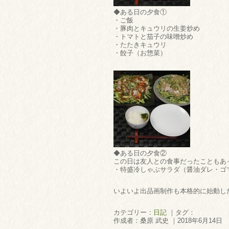
◆ある日の夕食①
・ご飯
・豚肉とキュウリの生姜炒め
・トマトと茄子の味噌炒め
・たたきキュウリ
・餃子（お惣菜）
◆ある日の夕食②
この日は友人との食事だったこともあ
・特盛冷しゃぶサラダ（醤油ダレ・ゴ
いよいよ出品画制作も本格的に始動し
カテゴリー：
日記
｜タグ：
作成者：桑原 武史 ｜2018年6月14日