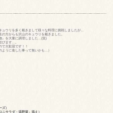
キュウリを多く戴きまして様々な料理に挑戦しましたが…
生の方からも沢山のキュウリを戴きました。
』を大量に調理しました…(笑)
並びます…。
ので大歓迎です！！
のように食した事って無いかも…）
ーズ）
ロニサラダ・温野菜」添え）