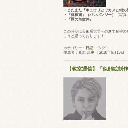
・またまた『キュウリとワカメと蛸の
・『棒棒鶏』（バンバンジー）
（写真
・『豚の角煮丼』
この時期は美術系大学への進学希望の
こうと思っております！！
カテゴリー：
日記
｜タグ：
作成者：桑原 武史 ｜2018年6月19日
【教室通信】「似顔絵制