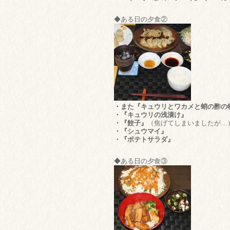
◆ある日の夕食②
・また『キュウリとワカメと蛸の酢の
・『キュウリの浅漬け』
・『餃子』
（焦げてしまいましたが…
・『シュウマイ』
・『ポテトサラダ』
◆ある日の夕食③