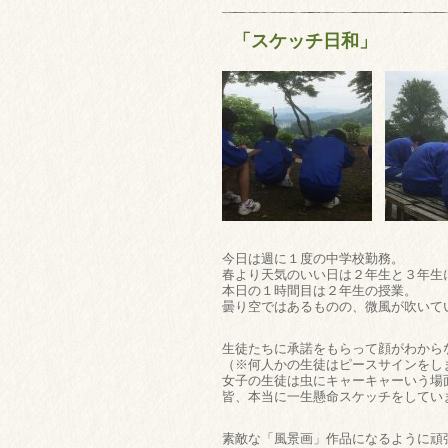
「スケッチ日和」
今日は週に１度の中学校勤務。
春より天気のいい日は２年生と３年生
本日の１時間目は２年生の授業。
曇り空ではあるものの、微風が吹いて
生徒たちに承諾をもらって顔がわから
（※何人かの生徒はピースサインをし
女子の生徒は虫にキャーキャーいう場
皆、本当に一生懸命スケッチをしていま
素敵な「風景画」作品になるように頑