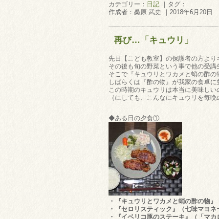
カテゴリー：
日記
｜タグ：
作成者：桑原 武史 ｜2018年6月20日
再び…「キュウリ」
先日【こども教室】の保護者の方より
その後も旬の野菜という事で他の受講
そこで『キュウリとワカメと蛸の酢の物
しばらくは『酢の物』が我家の食卓に
この時期のキュウリは本当に美味しい
（にしても、こんなにキュウリを毎晩
◆ある日の夕食①
・『キュウリとワカメと蛸の酢の物』
・『セロリスティック』（七味マヨネ
・『イベリコ豚のステーキ』（「マカ