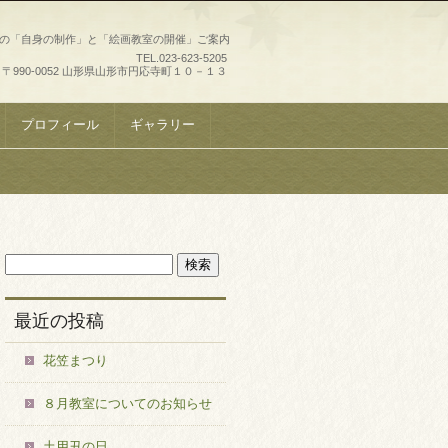
史の「自身の制作」と「絵画教室の開催」ご案内
TEL.
023-623-5205
〒990-0052 山形県山形市円応寺町１０－１３
プロフィール
ギャラリー
最近の投稿
花笠まつり
８月教室についてのお知らせ
土用丑の日