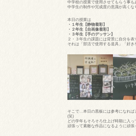
中学校の授業で使用させてもらう事も
中学生の制作や完成度の意識が高くな
本日の授業は
・１年生【静物着彩】
・２年生【自画像着彩】
・３年生【手のデッサン】
２・３年生の課題には背景に自分を表
それは「部活で使用する道具」「好き
そこで…本日の黒板には参考になれば
(笑)
どの学年もそろそろ仕上げ時期に入っ
頑張って素敵な作品になるように頑張