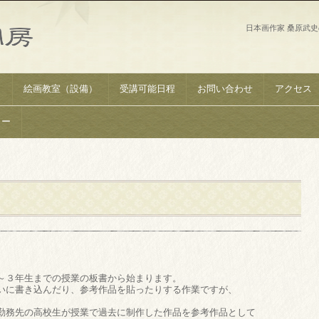
日本画作家 桑原武
）
絵画教室（設備）
受講可能日程
お問い合わせ
アクセス
リー
～３年生までの授業の板書から始まります。
いに書き込んだり、参考作品を貼ったりする作業ですが、
勤務先の高校生が授業で過去に制作した作品を参考作品として