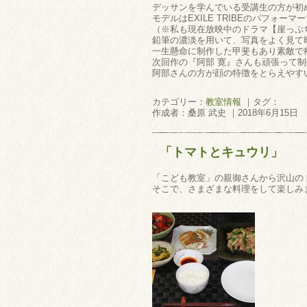
デッサンを学んでいる受講生の方が初
モデルはEXILE TRIBEのパフォ
（※私も現在放映中のドラマ【崖っぷ
鉛筆の濃淡を用いて、写真をよく見て
一生懸命に制作した甲斐もあり素敵で
次回作の『阿部 寛』さんも頑張って
阿部さんの方が顔の特徴をとらえやすい
カテゴリー：
教室情報
｜タグ：
作成者：桑原 武史 ｜2018年6月15日
「トマトとキュウリ」
「こども教室」の親御さんから沢山の
そこで、さまざまな料理をして楽しみま