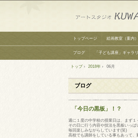
トップページ
絵画教室（案内
ブログ
「子ども講座」ギャラ
トップ
›
2018年
›
06月
ブログ
「今日の黒板」！？
週に１度の中学校の授業日は、まず１
その日に行う内容や技法を黒板いっぱ
毎回楽しみながらしています(笑)
高校でも講師をしている事もあって、