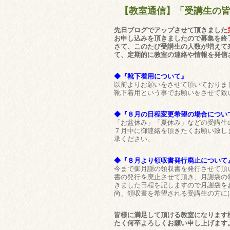
【教室通信】「受講生の
先日ブログでアップさせて頂きました
お申し込みを頂きましたので募集を終
さて、このたび受講生の人数が増えて
て、定期的に教室の連絡や情報を発信
◆『靴下着用について』
以前よりお願いをさせて頂いておりま
靴下着用という事でお願いをさせて致
◆『８月の日程変更希望の場合につい
「お盆休み」「夏休み」などの受講生
７月中に御連絡を頂きたくお願い致し
承ください。
◆『８月より領収書発行廃止について
今まで御月謝の領収書を発行させて頂
書の発行を廃止させて頂き、月謝袋の
きました日程を記しますので月謝袋を
尚、領収書を希望される受講生の方に
皆様に満足して頂ける教室になります
たく何卒よろしくお願い申し上げます