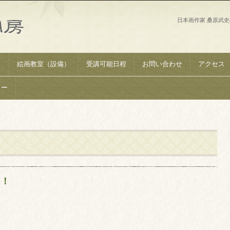
日本画作家 桑原武
）
絵画教室（設備）
受講可能日程
お問い合わせ
アクセス
リー
！！