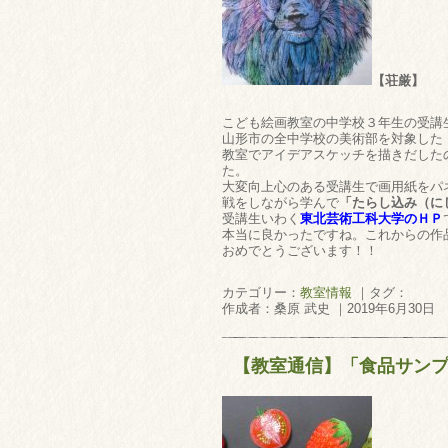
【荘厳】
こども絵画教室の中学校３年生の受講
山形市の全中学校の美術部を対象した
教室でアイデアスケッチを描きだした
た。
大変向上心のある受講生で画用紙をパ
戦をしながら学んで
「たらし込み（に
受講生いわく
東北芸術工科大学のＨＰ
本当に良かったですね。これからの作
おめでとうございます！！
カテゴリー：
教室情報
｜タグ：
作成者：桑原 武史 ｜2019年6月30日
【教室通信】「食品サン