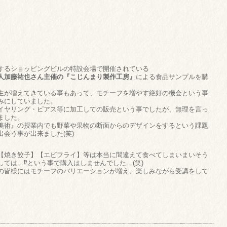
するショッピングビルの特設会場で開催されている
人加藤祐也さん主催の『こじんまり製作工房』
による食品サンプルを購
生が増えてきている事もあって、モチーフを増やす絶好の機会という事
みにしていました。
イヤリング・ピアス等に加工しての販売という事でしたが、無理を言っ
ました。
美術』の授業内でも野菜や果物の断面からのデザインをするという課題
会う事が出来ました(笑)
【焼き餃子】【エビフライ】等は本当に間違えて食べてしまいまいそう
ては…⁉という事で購入はしませんでした…(笑)
の皆様にはモチーフのバリエーションが増え、楽しみながら受講をして