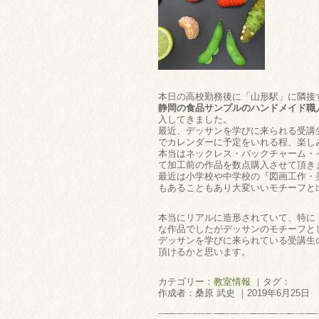
本日の高校勤務後に「山形駅」に隣接
静岡の食品サンプルのハンドメイド職
入してきました。
最近、デッサンを学びに来られる受講
でカレンダーに予定をいれる程、楽し
本当はネックレス・バックチャーム・
て加工前の作品を数点購入させて頂き
最近は小学校や中学校の『図画工作・
もあることもあり大変いいモチーフと出
本当にリアルに造形されていて、特に
な作品でしたがデッサンのモチーフとし
デッサンを学びに来られている受講生
頂けるかと思います。
カテゴリー：
教室情報
｜タグ：
作成者：桑原 武史 ｜2019年6月25日