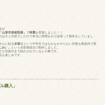
生が
「山形市美術部展」
で
特選
を受賞しました！！
のは６ヵ月前でしたので本当に時間をかけ頑張って制作をしていまし
ネルに貼る
水張り
という中学生ではなかなかやらない作業も教室内で実
じみ）」
という水彩画技法で制作しました。
でも写真付きで紹介されているとの事です。
品も楽しみです。
プル購入」