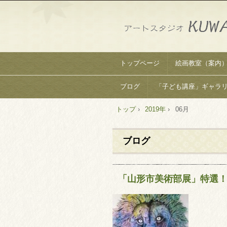
トップページ
絵画教室（案内
ブログ
「子ども講座」ギャラ
トップ
›
2019年
›
06月
ブログ
「山形市美術部展」特選