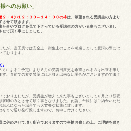
皆様へのお願い」
第２・４㈯１２：３０～１４：００の枠
は、希望される受講生の方より
了させて頂きます。
来た事やブログを見て下さっている受講生の方がいる事もございまし
させて頂く事にしました。
したが、当工房では安全上・衛生上のことを考慮しまして受講の際には
いております。
て』
の方によるご予定により８月の受講日変更を希望される方は出来る限り
ます。直前での変更希望にはお答え出来ない場合がございますので御了
』
いておりましたが、受講生が増えて来た事もございまして８月より領収
領収印のみとさせて頂く事となりました。勿論、台帳にはご納金いただ
お忘れになった場合でも大丈夫な状態に致します。
は今まで通り発行致しますので、お申し付けください。
様に努めさせて頂く所存でおりますので事情お察しの上、ご理解を頂き
。