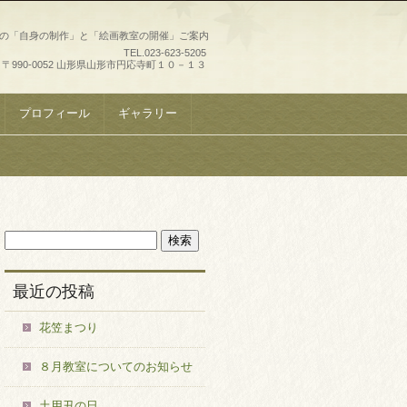
史の「自身の制作」と「絵画教室の開催」ご案内
TEL.
023-623-5205
〒990-0052 山形県山形市円応寺町１０－１３
プロフィール
ギャラリー
最近の投稿
花笠まつり
８月教室についてのお知らせ
土用丑の日