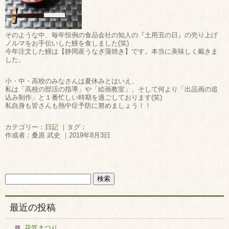
そのような中、毎年恒例の食品会社の知人の『土用丑の日』の売り上げ
ノルマをお手伝いした鰻を食しました(笑)
今年注文した鰻は【静岡産うなぎ蒲焼き】です。本当に美味しく戴きま
した。
小・中・高校のみなさんは夏休みとはいえ、
私は「高校の部活の指導」や「絵画教室」、そして何より「出品画の追
込み制作」と１番忙しい時期を過ごしております(笑)
私自身も皆さんも熱中症予防に努めましょう！！
カテゴリー：
日記
｜タグ：
作成者：桑原 武史 ｜2019年8月3日
最近の投稿
花笠まつり