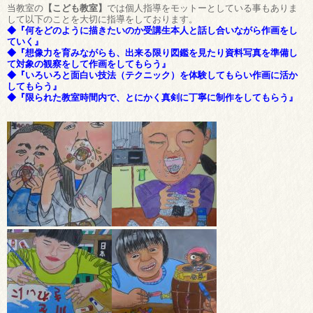
当教室の
【こども教室】
では個人指導をモットーとしている事もありま
して以下のことを大切に指導をしております。
◆『何をどのように描きたいのか受講生本人と話し合いながら作画をし
ていく』
◆『想像力を育みながらも、出来る限り図鑑を見たり資料写真を準備し
て対象の観察をして作画をしてもらう』
◆『いろいろと面白い技法（テクニック）を体験してもらい作画に活か
してもらう』
◆『限られた教室時間内で、とにかく真剣に丁寧に制作をしてもらう』