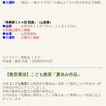
◆入場料
： （税込）一般９００円/７０歳以上７００円/大学生以下無料
「再興第１０４回 院展」（山形展）
◆会期
： 令和元年１１月７日㈭～１１月１９日㈫
※詳細は後日ご連絡
◆会場
： 山形美術館
◆入場料
：
※後日ご連絡
カテゴリー：
展覧会
｜タグ：
作成者：桑原 武史 ｜2019年8月21日
【教室通信】こども教室「夏休み作品」
今回
【こども教室
】の受講生が夏休みに頑張って制作した小学生の一部
の作品を中心にアップしました。
学校の夏休みの図工の宿題の制作など、
どの作品も一生懸命に制作をしている事もあって素晴らしい作品に仕上
がっています。