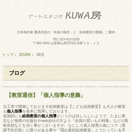
日本画作家 桑原武史の「自身の制作」と「絵画教室の開催」ご案内
TEL.
023-623-5205
〒990-0052 山形県山形市円応寺町１０－１３
トップ
›
2019年
›
08月
ブログ
【教室通信】「個人指導の意義」
当工房で開催しております絵画教室は【こども絵画教室】も大人の教室
も
個人指導
を基本に指導しております。
全国的にも
絵画教室の個人指導
というのは珍しらしいようで、たまに東
京など他県の出版社やweb会社の方より『全国の習いもの特集』などの取
材依頼などを頂く事がございますが、なにしろ個人指導の為にコマ（受
講予約日程）に限りがある事や『隠れ家的絵画教室』とうたっている手