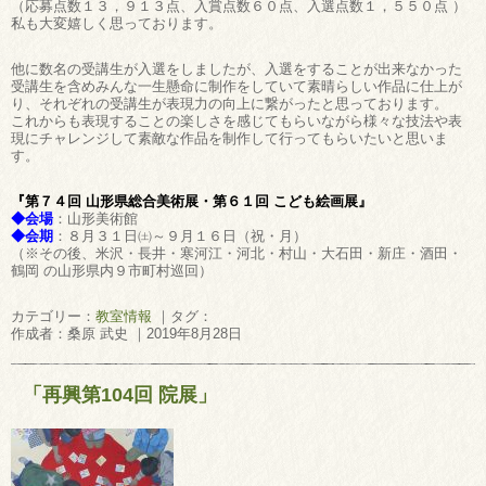
（応募点数１３，９１３点、入賞点数６０点、入選点数１，５５０点 ）
私も大変嬉しく思っております。
他に数名の受講生が入選をしましたが、入選をすることが出来なかった
受講生を含めみんな一生懸命に制作をしていて素晴らしい作品に仕上が
り、それぞれの受講生が表現力の向上に繋がったと思っております。
これからも表現することの楽しさを感じてもらいながら様々な技法や表
現にチャレンジして素敵な作品を制作して行ってもらいたいと思いま
す。
『第７４回 山形県総合美術展・第６１回 こども絵画展』
◆会場
：山形美術館
◆会期
：８月３１日㈯～９月１６日（祝・月）
（※その後、米沢・長井・寒河江・河北・村山・大石田・新庄・酒田・
鶴岡 の山形県内９市町村巡回）
カテゴリー：
教室情報
｜タグ：
作成者：桑原 武史 ｜2019年8月28日
「再興第104回 院展」