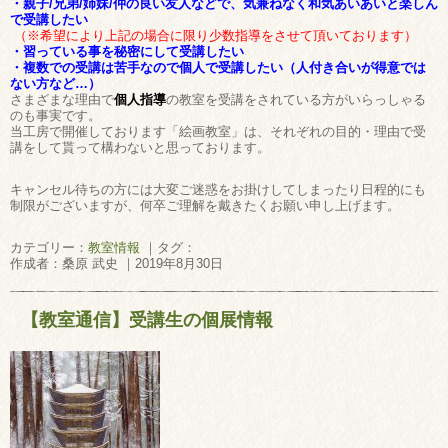
・親子/兄弟/姉妹/仲の良い友人などで、気兼ねなく和気あいあいと楽しん
で受講したい
（※希望により上記の場合に限り少数指導をさせて頂いております）
・習っている事を秘密にして受講したい
・複数での受講は苦手なので個人で受講したい（人付き合いが得意では
ない方など…）
さまざまな理由で
個人指導
の教室を受講をされている方がいらっしゃる
のも事実です。
当工房で開催しております「絵画教室」は、それぞれの目的・理由で受
講をして貰って構わないと思っております。
キャンセル待ちの方には大変ご迷惑をお掛けしてしまったり日程的にも
制限がございますが、何卒ご理解を戴きたくお願い申し上げます。
カテゴリー：
教室情報
｜タグ：
作成者：桑原 武史 ｜2019年8月30日
【教室通信】受講生の個展情報