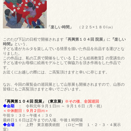
「楽しい時間」
（２２５×１８０/㎝）
このたび下記の日程で開催されます
「再興第１０４回 院展」
に
『楽しい
時間』
という、
子ども達がカルタを楽しんでいる情景を描いた作品を出品する運びとな
りました。
この作品は、私の工房で開催をしている【こども絵画教室】の受講生の
子ども達やお母様に絵画モデルとして御協力を頂き作画をした作品で
す。
お近くにお越しの際には、ご高覧頂けますと幸いに存じます。
なお、今回の展覧会の巡回展として山形展も開催されますので、山形の
皆様にもご高覧頂けますと幸いでございます。
「再興第１０４回 院展」（東京展）
※その後、全国巡回
◆会期
： 令和元年９月１日㈰ ～ ９月１６日（月・祝）
＜※休館日：９月２日㈪＞
午前９：３０～午後４：３０
最終日１６日は正午までの入場、午後１時閉場
◆会場
： 上野 東京都美術館 （ロビー階 １・２・３・４展示
室）