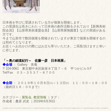
日本画を学びに受講されている方が個展を開催します。
この受講生は長きにわたって日本画の創作活動をされており【新興美術
院会員】【山形県美術連盟会員】【山形県展無鑑査】などの実績がある
方です。
今まで山形市で数回個展を開催されていますが東京で個展を開催するの
は初めてとなります。
お近くへお出かけの際にはお立ち寄りいただき、ご高覧頂けますと幸い
に存じます。
「～奥の細道紀行～ 佐藤一彦 日本画展」
◆会場
： Gallery 美庵
〒104-0061 東京都中央区銀座８丁目７－６ 平つかビル５F
Tel/Fax ０３－３５３７－８７００
◆会期
： ２０１９年１０月８日㈫～１３日㈰ １１：００～１８：００
（最終日１６：００まで）
カテゴリー：
展覧会
,
教室情報
｜タグ：
作成者：桑原 武史 ｜2019年8月30日