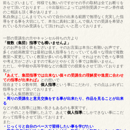
前もございまして、何様でも無いのですがその手の取材は全てお断りを
させて頂いております…（※出版社によっては特別受講クーポン券作成
のご相談も頂く事があります…）
私自身はこじんまりでいいので自分の出来る範囲で無理なく充実した指
導をする事を大切にして、本当に真剣に楽しんで個人での受講を希望さ
れている方のみ受講をして頂ければいいと思っております。
一部の受講生の方やキャンセル待ちの方より
「複数（集団）指導でも構いませんよ」
とのお声を頂く事もございます。そのお言葉は本当に有難いお声です。
多くの絵画教室では最初は個人指導をうたっていても様々な理由で複数
教室へ変更していく教室が多いのも事実です。それはそれで色々な事情
や考え方がございますので私がとやかく言う事では御座いません。
ただし、中学校や高等学校などの集団での授業をさせて頂いております
私が、
『あえて、集団指導では出来ない個々の受講生の理解度や進度に合わせ
ての指導が出来れば』
との想いで
現在まで１０数年間、
個人指導
という事にこだわり、その点はぶれずに
指導をさせて頂いております。
もちろん集団教室には
・周りの受講生と意見交換をする事が出来たり、作品を見ることが出来
る
などの個人指導には無い良さもあるのも事実です。
が…そのことを理解した上で、あえて
個人指導
にしかできない事にこだ
わって指導をさせて頂いております。
また…
・じっくりと自分のペースで習得したい事を学びたい