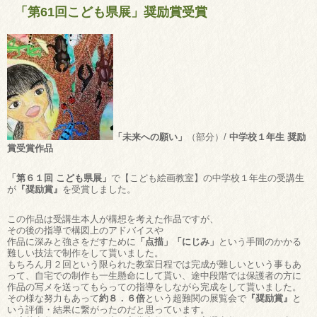
「第61回こども県展」奨励賞受賞
「未来への願い」
（部分）/
中学校１年生 奨励
賞受賞作品
「第６１回 こども県展」
で【こども絵画教室】の中学校１年生の受講生
が
『奨励賞』
を受賞しました。
この作品は受講生本人が構想を考えた作品ですが、
その後の指導で構図上のアドバイスや
作品に深みと強さをだすために
「点描」「にじみ」
という手間のかかる
難しい技法で制作をして貰いました。
もちろん月２回という限られた教室日程では完成が難しいという事もあ
って、自宅での制作も一生懸命にして貰い、途中段階では保護者の方に
作品の写メを送ってもらっての指導をしながら完成をして貰いました。
その様な努力もあって
約８．６倍
という超難関の展覧会で
『奨励賞』
と
いう評価・結果に繋がったのだと思っています。