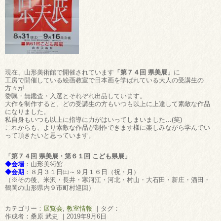
現在、山形美術館で開催されています
「第７４回 県美展」
に
工房で開催している絵画教室で日本画を学ばれている大人の受講生の
方々が
委嘱・無鑑査・入選とそれぞれ出品しています。
大作を制作すると、どの受講生の方もいつも以上に上達して素敵な作品
になりました。
私自身もいつも以上に指導に力がはいってしまいました…(笑)
これからも、より素敵な作品が制作できます様に楽しみながら学んでい
って頂きたいと思っています。
「第７４回 県美展・第６１回 こども県展」
◆会場
：山形美術館
◆会期
：８月３１日㈯～９月１６日（祝・月）
（※その後、米沢・長井・寒河江・河北・村山・大石田・新庄・酒田・
鶴岡の山形県内９市町村巡回）
カテゴリー：
展覧会
,
教室情報
｜タグ：
作成者：桑原 武史 ｜2019年9月6日