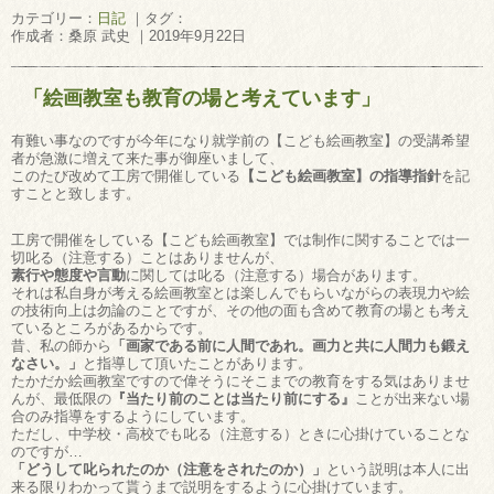
カテゴリー：
日記
｜タグ：
作成者：桑原 武史 ｜2019年9月22日
「絵画教室も教育の場と考えています」
有難い事なのですが今年になり就学前の【こども絵画教室】の受講希望
者が急激に増えて来た事が御座いまして、
このたび改めて工房で開催している
【こども絵画教室】の指導指針
を記
すことと致します。
工房で開催をしている【こども絵画教室】では制作に関することでは一
切叱る（注意する）ことはありませんが、
素行や態度や言動
に関しては叱る（注意する）場合があります。
それは私自身が考える絵画教室とは楽しんでもらいながらの表現力や絵
の技術向上は勿論のことですが、その他の面も含めて教育の場とも考え
ているところがあるからです。
昔、私の師から
「画家である前に人間であれ。画力と共に人間力も鍛え
なさい。」
と指導して頂いたことがあります。
たかだか絵画教室ですので偉そうにそこまでの教育をする気はありませ
んが、最低限の
『当たり前のことは当たり前にする』
ことが出来ない場
合のみ指導をするようにしています。
ただし、中学校・高校でも叱る（注意する）ときに心掛けていることな
のですが…
「どうして叱られたのか（注意をされたのか）」
という説明は本人に出
来る限りわかって貰うまで説明をするように心掛けています。