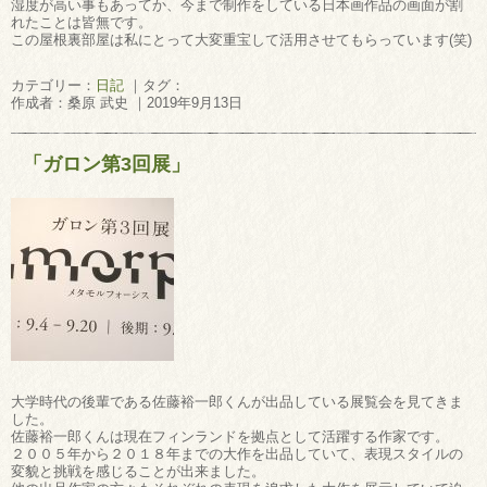
湿度が高い事もあってか、今まで制作をしている日本画作品の画面が割
れたことは皆無です。
この屋根裏部屋は私にとって大変重宝して活用させてもらっています(笑)
カテゴリー：
日記
｜タグ：
作成者：桑原 武史 ｜2019年9月13日
「ガロン第3回展」
大学時代の後輩である佐藤裕一郎くんが出品している展覧会を見てきま
した。
佐藤裕一郎くんは現在フィンランドを拠点として活躍する作家です。
２００５年から２０１８年までの大作を出品していて、表現スタイルの
変貌と挑戦を感じることが出来ました。