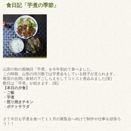
食日記「芋煮の季節」
山形の秋の風物詩「芋煮」を今年初めて食べました。
この時期、山形の河川敷では芋煮会をしている様子が見られます。
教室の合間に食材の下ごしらえをしてコトコト煮込みました(笑)
数日は「芋煮」が続きます…(笑)
【本日の夕食】
・ご飯
・芋煮
・照り焼きチキン
・ポテトサラダ
さて今日も芋煮を食べて１１月の展覧会へ向けて制作や仕事を頑張ろ
う！！