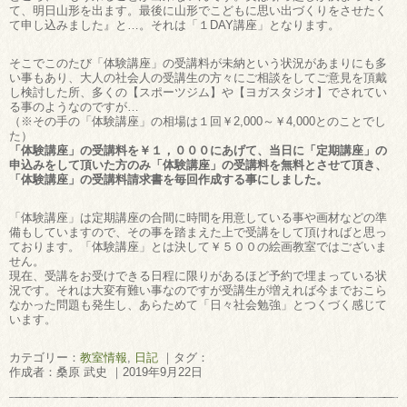
て、明日山形を出ます。最後に山形でこどもに思い出づくりをさせたく
て申し込みました』と…。それは「１DAY講座」となります。
そこでこのたび「体験講座」の受講料が未納という状況があまりにも多
い事もあり、大人の社会人の受講生の方々にご相談をしてご意見を頂戴
し検討した所、多くの【スポーツジム】や【ヨガスタジオ】でされてい
る事のようなのですが…
（※その手の「体験講座」の相場は１回￥2,000～￥4,000とのことでし
た）
「体験講座」の受講料を￥１，０００にあげて、当日に「定期講座」の
申込みをして頂いた方のみ「体験講座」の受講料を無料
とさせて頂き、
「体験講座」の受講料請求書を毎回作成する事にしました。
「体験講座」は定期講座の合間に時間を用意している事や画材などの準
備もしていますので、その事を踏まえた上で受講をして頂ければと思っ
ております。「体験講座」とは決して￥５００の絵画教室ではございま
せん。
現在、受講をお受けできる日程に限りがあるほど予約で埋まっている状
況です。それは大変有難い事なのですが受講生が増えれば今までおこら
なかった問題も発生し、あらためて「日々社会勉強」とつくづく感じて
います。
カテゴリー：
教室情報
,
日記
｜タグ：
作成者：桑原 武史 ｜2019年9月22日