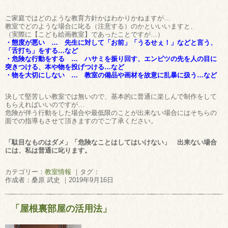
ご家庭ではどのような教育方針かはわかりかねますが…
教室でどのような場合に叱る（注意する）のかといいいますと、
（実際に【こども絵画教室】であったことですが…）
・態度が悪い … 先生に対して「お前」「うるせぇ！」などと言う、
「舌打ち」をする…など
・危険な行動をする … ハサミを振り回す、エンピツの先を人の目に
突きつける、本や物を投げつける…など
・物を大切にしない … 教室の備品や画材を故意に乱暴に扱う…など
決して堅苦しい教室では無いので、基本的に普通に楽しんで制作をして
もらえればいいのですが…
危険が伴う行動をした場合や最低限のことが出来ない場合にはそちらの
面での指導もさせて頂きますのでご了承ください。
「駄目なものはダメ」「危険なことはしてはいけない」 出来ない場合
には、
私は普通に叱ります。
カテゴリー：
教室情報
｜タグ：
作成者：桑原 武史 ｜2019年9月16日
「屋根裏部屋の活用法」