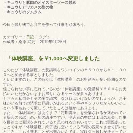
・キュウリと豚肉のオイスターソース炒め
・キュウリとワカメの酢の物
・キュウリのソムタム
今日も残り物でお弁当を作って仕事を頑張ろう。
カテゴリー：
日記
｜タグ：
作成者：桑原 武史 ｜2019年9月25日
「体験講座」を￥1,000へ変更しました
このたび「体験講座」の受講料をワンコインの￥５００から￥１，００
０へと変更する事としました。
といいますのも…この時期は「体験講座」のお申込みが多い時期なので
すが、
信じられない事に忘れているのか「体験講座」の受講料￥５００をお支
払いいただかないままお帰りになるケースが多々あります。
もちろん私自身もその場で請求しなければいけないのでしょうが、お子
様がいる前での請求に戸惑いがあるという事や￥５００だからいいか…
という事もあって流していたところは確かにあります。
また、「体験講座」はあくまで「定期講座」を受講されるか迷われてい
る場合のお試しのための講座ですが、申込者の中には１回のみ楽しむ事
を目的にに受講をされていると思われる方もいます。これは実際あった
ことですが「体験講座」終了後に空いている日程の説明をさせて頂いた
ところ、『もう来ることが出来ないんです。実は引っ越しが決まってい