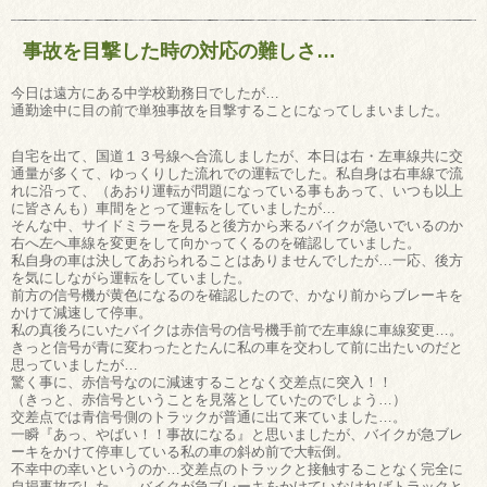
事故を目撃した時の対応の難しさ…
今日は遠方にある中学校勤務日でしたが…
通勤途中に目の前で単独事故を目撃することになってしまいました。
自宅を出て、国道１３号線へ合流しましたが、本日は右・左車線共に交
通量が多くて、ゆっくりした流れでの運転でした。私自身は右車線で流
れに沿って、（あおり運転が問題になっている事もあって、いつも以上
に皆さんも）車間をとって運転をしていましたが…
そんな中、サイドミラーを見ると後方から来るバイクが急いでいるのか
右へ左へ車線を変更をして向かってくるのを確認していました。
私自身の車は決してあおられることはありませんでしたが…一応、後方
を気にしながら運転をしていました。
前方の信号機が黄色になるのを確認したので、かなり前からブレーキを
かけて減速して停車。
私の真後ろにいたバイクは赤信号の信号機手前で左車線に車線変更…。
きっと信号が青に変わったとたんに私の車を交わして前に出たいのだと
思っていましたが…
驚く事に、赤信号なのに減速することなく交差点に突入！！
（きっと、赤信号ということを見落としていたのでしょう…）
交差点では青信号側のトラックが普通に出て来ていました…。
一瞬『あっ、やばい！！事故になる』と思いましたが、バイクが急ブレ
ーキをかけて停車している私の車の斜め前で大転倒。
不幸中の幸いというのか…交差点のトラックと接触することなく完全に
自損事故でした…。バイクが急ブレーキをかけていなければトラックと