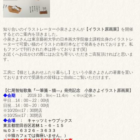
知り合いのイラストレーター小泉さよさんが
【イラスト原画展】
を開催
するとのご案内を頂きました。
小泉さよさんは東京藝術大学の日本画大学院修士課程出身のイラストレ
ーターで可愛い猫のイラストの単行本などで発表をされております。私
もファンで刊行された本は持っております(笑)
お近くへお出かけの際にはお立ち寄りいただきご高覧頂ければと思いま
す。
工房に【猫としあわせふたり暮らし】という小泉さよさんの著書を置い
ておりますので受講生の皆様はご自由にご覧いただけます。
【仁尾智短歌集『一筆箋－猫―』発売記念 小泉さよイラスト原画展】
◆会期
： 2019.10．9㈬～11.4㈪ ＜※㈫定休＞
平日…14：00～22：00頃
日祝…14：00～20：00頃
※10/20㈰17：30閉店
※10/25㈮17：30閉店
◆会場
： キャッツミャウブックス
東京都世田谷区若林１－６－１５
℡０３－６３２６－３６３３
（※猫カフェでは御座いません。）