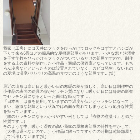
我家（工房）には天井にフックをひっかけてロックをはずすとハシゴが
下りて来る6畳ほどの簡易的な屋根裏部屋があります。小さな窓と洗濯物
を干す竿竹をひっかけるフックがついているだけの部屋ですので、制作
をする上の資料や制作した小作品・額縁の保管庫となっています。もち
ろん冷房などといったものは設置されていなく、カビは発生しないもの
の夏場は湿度バリバリの高温のサウナのような部屋です…(笑)
最近の山形は寒い日と暖かい日の寒暖の差が激しく、寒い日は制作中の
小作品の表面の絵具の膠がゼラチン質になり…暖かい日には冷房の影響
でゼラチン質になるといった面倒な時期です…。
「日本画」は膠を使用していますので温度が低いとゼラチンになってし
まい、急激な乾燥という状況では画面が割れてしまうという厄介な性質
を持っています…。
（膠のゼラチンになるわかりやすい例としては『煮物の煮凝り』と似た
性質です…）
そのような中、暖かく湿度の高い我家の屋根裏部屋の特性を生かして、
（大作は運べないので…）小作品に限ってですがこの時期は乾燥部屋と
して活用しています(笑)