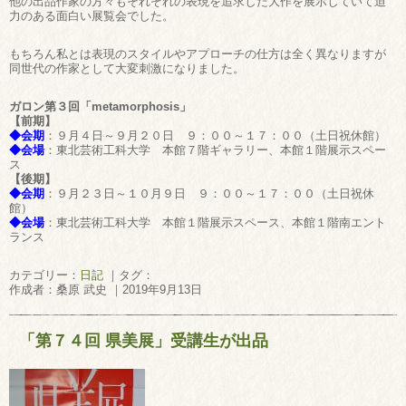
他の出品作家の方々もそれぞれの表現を追求した大作を展示していて迫
力のある面白い展覧会でした。
もちろん私とは表現のスタイルやアプローチの仕方は全く異なりますが
同世代の作家として大変刺激になりました。
ガロン第３回「metamorphosis」
【前期】
◆会期
：９月４日～９月２０日 ９：００～１７：００（土日祝休館）
◆会場
：東北芸術工科大学 本館７階ギャラリー、本館１階展示スペー
ス
【後期】
◆会期
：９月２３日～１０月９日 ９：００～１７：００（土日祝休
館）
◆会場
：東北芸術工科大学 本館１階展示スペース、本館１階南エント
ランス
カテゴリー：
日記
｜タグ：
作成者：桑原 武史 ｜2019年9月13日
「第７４回 県美展」受講生が出品