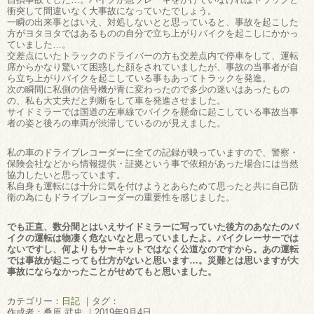
衝突して間違いなく大事故になっていたでしょう。
一瞬の出来事とはいえ、対処しないとと思っていると、事故を起こした
方がヨタヨタではあるものの自分で立ち上がりバイクを起こしにかかっ
ていました…。
交差点にいたトラックのドライバーの方も交差点内で停車をして、運転
席からかなり驚いて困惑した顔をされていましたが、事故の当事者が自
ら立ち上がりバイクを起こしている事もあってトラックを発進。
次の瞬間に私側の信号機が青に変わったので多少の迷いはあったもの
の、私も大丈夫だと判断をして車を発進させました。
サイドミラーでは国道の左車線でバイクを懸命に起こしている事故当事
者の姿と後ろの車両が渋滞しているのが見えました。
私の車のドライブレコーダーに全ての記録が映っていますので、警察・
保険会社などから情報提供・証拠という事で依頼があった場合には当然
協力したいと思っています。
私自身も運転には十分に気を付けようとあらためて思ったと共に自己防
衛の為にもドライブレコーダーの重要性を感じました。
でも正直、数分間とはいえサイドミラーに写っていた後方のあなたのバ
イクの運転は物凄く危ないなと思っていましたよ。バイクレーサーでは
ないですし、何よりもサーキットではなく公道なのですから。あの運転
では事故が起こっても仕方がないと思います…。災難とは思いますが大
事故にならなかったことがせめてもと思いました。
カテゴリー：
日記
｜タグ：
作成者：桑原 武史 ｜2019年9月4日