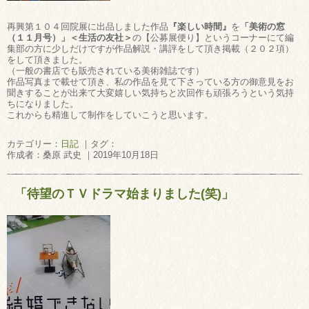
再興第１０４回院展に出品しました作品
『楽しい時間』
を
「美術の窓
（１１月号）」＜生活の友社＞
の【公募展便り】というコーナーにて編
集部の方に少しだけですが作品解説・講評をして頂き掲載（２０２項）
をして頂きました。
（一般の書店でも販売されている美術雑誌です）
作品写真まで載せて頂き、私の作品を見て下さっている方の御意見をお
聞きすることが出来て大変嬉しい気持ちと次回作も頑張ろうという気持
ちになりました。
これからも精進して制作をしていこうと思います。
カテゴリー：
日記
｜タグ：
作成者：桑原 武史 ｜2019年10月18日
「待望のＴＶドラマ始まりました(笑)」