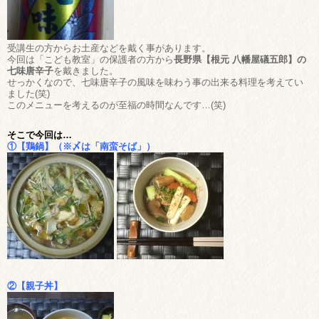
受講生の方からお土産などを戴く事があります。
今回は「こども教室」の保護者の方から
長野県【根元 八幡屋礒五郎】の
七味唐辛子
を戴きました。
せっかくなので、七味唐辛子の風味を味わう事の出来る料理を考えてい
ました(笑)
このメニューを考えるのが至福の時間なんです…(笑)
そこで今回は…
①【鶏鍋】（※〆は「南蛮そば」）
②【親子丼】