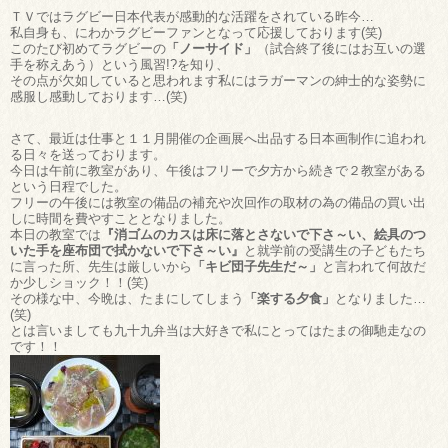
ＴＶではラグビー日本代表が感動的な活躍をされている昨今…
私自身も、にわかラグビーファンとなって応援しております(笑)
このたび初めてラグビーの
「ノーサイド」
（試合終了後にはお互いの選
手を称えあう）という風習!?を知り、
その点が欠如していると思われます私にはラガーマンの紳士的な姿勢に
感服し感動しております…(笑)
さて、最近は仕事と１１月開催の企画展へ出品する日本画制作に追われ
る日々を送っております。
今日は午前に教室があり、午後はフリーで夕方から続きで２教室がある
という日程でした。
フリーの午後には教室の備品の補充や次回作の取材の為の備品の買い出
しに時間を費やすこととなりました。
本日の教室では
『消ゴムのカスは床に落とさないで下さ～い、絵具のつ
いた手を座布団で拭かないで下さ～い』
と就学前の受講生の子どもたち
に言った所、先生は厳しいから
「キビ団子先生だ～」
と言われて何故だ
か少しショック！！(笑)
その様な中、今晩は、たまにしてしまう
「楽する夕食」
となりました…
(笑)
とは言いましても九十九弁当は大好きで私にとってはたまの御馳走なの
です！！