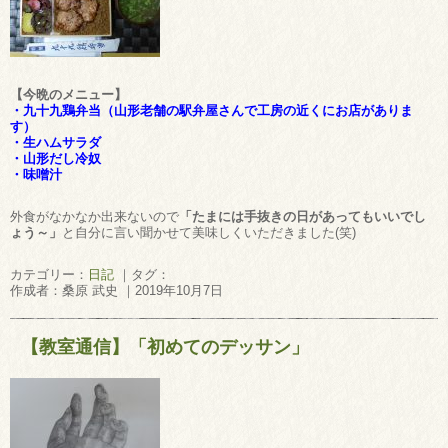
【今晩のメニュー】
・九十九鶏弁当（山形老舗の駅弁屋さんで工房の近くにお店がありま
す）
・生ハムサラダ
・山形だし冷奴
・味噌汁
外食がなかなか出来ないので
「たまには手抜きの日があってもいいでし
ょう～」
と自分に言い聞かせて美味しくいただきました(笑)
カテゴリー：
日記
｜タグ：
作成者：桑原 武史 ｜2019年10月7日
【教室通信】「初めてのデッサン」