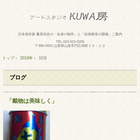
日本画作家 桑原武史の「自身の制作」と「絵画教室の開催」ご案内
TEL.
023-623-5205
〒990-0052 山形県山形市円応寺町１０－１３
トップ
›
2019年
›
10月
ブログ
「戴物は美味しく」