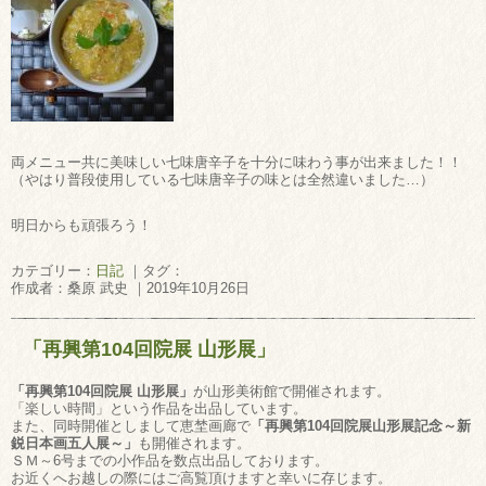
両メニュー共に美味しい七味唐辛子を十分に味わう事が出来ました！！
（やはり普段使用している七味唐辛子の味とは全然違いました…）
明日からも頑張ろう！
カテゴリー：
日記
｜タグ：
作成者：桑原 武史 ｜2019年10月26日
「再興第104回院展 山形展」
「再興第104回院展 山形展」
が山形美術館で開催されます。
「楽しい時間」という作品を出品しています。
また、同時開催としまして恵埜画廊で
「再興第104回院展山形展記念～新
鋭日本画五人展～」
も開催されます。
ＳＭ～6号までの小作品を数点出品しております。
お近くへお越しの際にはご高覧頂けますと幸いに存じます。