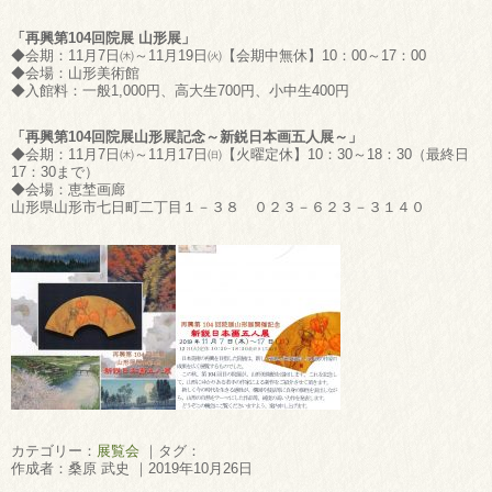
「再興第104回院展 山形展」
◆会期：11月7日㈭～11月19日㈫【会期中無休】10：00～17：00
◆会場：山形美術館
◆入館料：一般1,000円、高大生700円、小中生400円
「再興第104回院展山形展記念～新鋭日本画五人展～」
◆会期：11月7日㈭～11月17日㈰【火曜定休】10：30～18：30（最終日
17：30まで）
◆会場：恵埜画廊
山形県山形市七日町二丁目１－３８ ０２３－６２３－３１４０
カテゴリー：
展覧会
｜タグ：
作成者：桑原 武史 ｜2019年10月26日