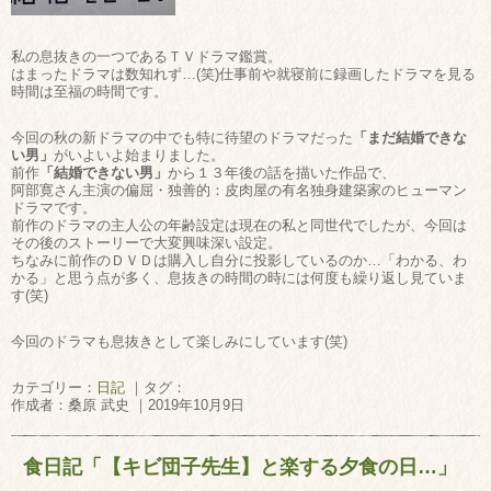
私の息抜きの一つであるＴＶドラマ鑑賞。
はまったドラマは数知れず…(笑)仕事前や就寝前に録画したドラマを見る
時間は至福の時間です。
今回の秋の新ドラマの中でも特に待望のドラマだった
「まだ結婚できな
い男」
がいよいよ始まりました。
前作
「結婚できない男」
から１３年後の話を描いた作品で、
阿部寛さん主演の偏屈・独善的：皮肉屋の有名独身建築家のヒューマン
ドラマです。
前作のドラマの主人公の年齢設定は現在の私と同世代でしたが、今回は
その後のストーリーで大変興味深い設定。
ちなみに前作のＤＶＤは購入し自分に投影しているのか…「わかる、わ
かる」と思う点が多く、息抜きの時間の時には何度も繰り返し見ていま
す(笑)
今回のドラマも息抜きとして楽しみにしています(笑)
カテゴリー：
日記
｜タグ：
作成者：桑原 武史 ｜2019年10月9日
食日記「【キビ団子先生】と楽する夕食の日…」