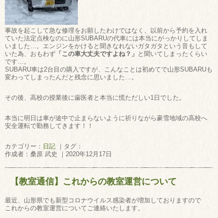
事故を起こして急な修理をお願したわけではなく、以前から予約を入れ
ていた法定点検なのに山形SUBARUの代車には本当にがっかりしてしま
いました…。エンジンをかけると聞きなれないガタガタという音もして
いた為、おもわず
「この車大丈夫ですよね？」
と聞いてしまったくらい
です…。
SUBARU車は2台目の購入ですが、こんなことは初めてで山形SUBARUも
変わってしまったんだと残念に思いました…。
その後、高校の授業後に歯医者と本当に慌ただしい1日でした。
本当に明日は車が途中で止まらないように祈りながら豪雪地域の高校へ
安全運転で勤務してきます！！
カテゴリー：
日記
｜タグ：
作成者：桑原 武史 ｜2020年12月17日
【教室通信】これからの教室運営について
最近、山形県でも新型コロナウイルス感染者が増加しておりますので
これからの教室運営についてご連絡いたします。