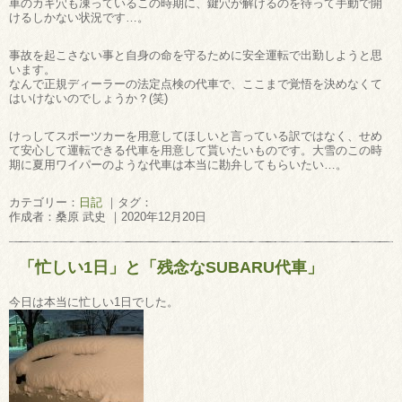
車のカギ穴も凍っているこの時期に、鍵穴が解けるのを待って手動で開
けるしかない状況です…。
事故を起こさない事と自身の命を守るために安全運転で出勤しようと思
います。
なんで正規ディーラーの法定点検の代車で、ここまで覚悟を決めなくて
はいけないのでしょうか？(笑)
けっしてスポーツカーを用意してほしいと言っている訳ではなく、せめ
て安心して運転できる代車を用意して貰いたいものです。大雪のこの時
期に夏用ワイパーのような代車は本当に勘弁してもらいたい…。
カテゴリー：
日記
｜タグ：
作成者：桑原 武史 ｜2020年12月20日
「忙しい1日」と「残念なSUBARU代車」
今日は本当に忙しい1日でした。