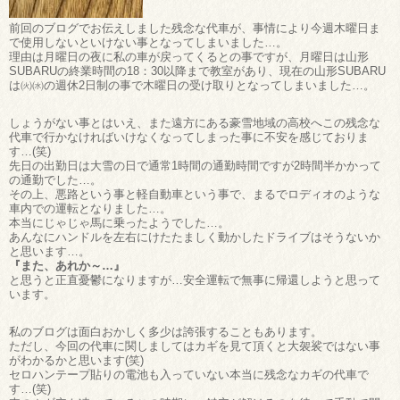
前回のブログでお伝えしました残念な代車が、事情により今週木曜日ま
で使用しないといけない事となってしまいました…。
理由は月曜日の夜に私の車が戻ってくるとの事ですが、月曜日は山形
SUBARUの終業時間の18：30以降まで教室があり、現在の山形SUBARU
は㈫㈬の週休2日制の事で木曜日の受け取りとなってしまいました…。
しょうがない事とはいえ、また遠方にある豪雪地域の高校へこの残念な
代車で行かなければいけなくなってしまった事に不安を感じておりま
す…(笑)
先日の出勤日は大雪の日で通常1時間の通勤時間ですが2時間半かかって
の通勤でした…。
その上、悪路という事と軽自動車という事で、まるでロディオのような
車内での運転となりました…。
本当にじゃじゃ馬に乗ったようでした…。
あんなにハンドルを左右にけたたましく動かしたドライブはそうないか
と思います…。
『また、あれか～…』
と思うと正直憂鬱になりますが…安全運転で無事に帰還しようと思って
います。
私のブログは面白おかしく多少は誇張することもあります。
ただし、今回の代車に関しましてはカギを見て頂くと大袈裟ではない事
がわかるかと思います(笑)
セロハンテープ貼りの電池も入っていない本当に残念なカギの代車で
す…(笑)