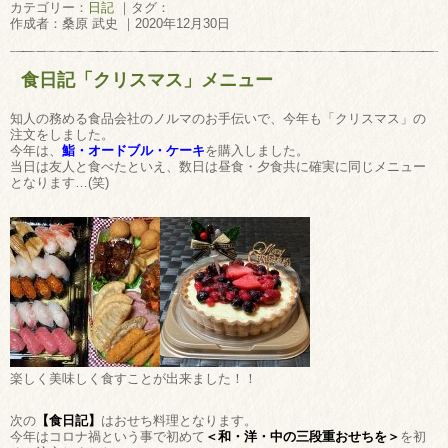
カテゴリー：
日記
｜タグ：
作成者：桑原 武史 ｜2020年12月30日
食日記「クリスマス」メニュー
知人の務める食品会社のノルマのお手伝いで、今年も「クリスマス」の
注文をしました。
今年は、
鮨・オードブル・ケーキ
を購入しました。
当日は友人と食べたといえ、数日は昼食・夕食共に確実に同じメニュー
となります…(笑)
楽しく美味しく食すことが出来ました！！
次の
【食日記】
はおせち料理となります。
今年はコロナ禍という事で初めて
＜和・洋・中の三段重おせちを＞
を初