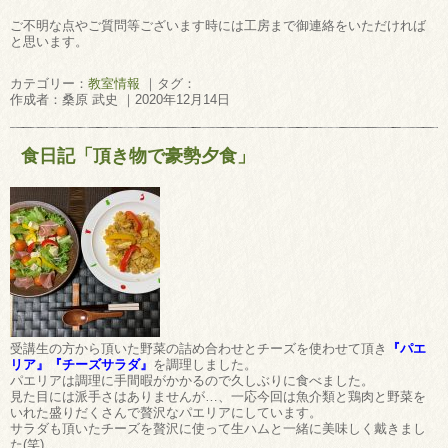
ご不明な点やご質問等ございます時には工房まで御連絡をいただければ
と思います。
カテゴリー：
教室情報
｜タグ：
作成者：桑原 武史 ｜2020年12月14日
食日記「頂き物で豪勢夕食」
受講生の方から頂いた野菜の詰め合わせとチーズを使わせて頂き
『パエ
リア』『チーズサラダ』
を調理しました。
パエリアは調理に手間暇がかかるので久しぶりに食べました。
見た目には派手さはありませんが…、一応今回は魚介類と鶏肉と野菜を
いれた盛りだくさんで贅沢なパエリアにしています。
サラダも頂いたチーズを贅沢に使って生ハムと一緒に美味しく戴きまし
た(笑)