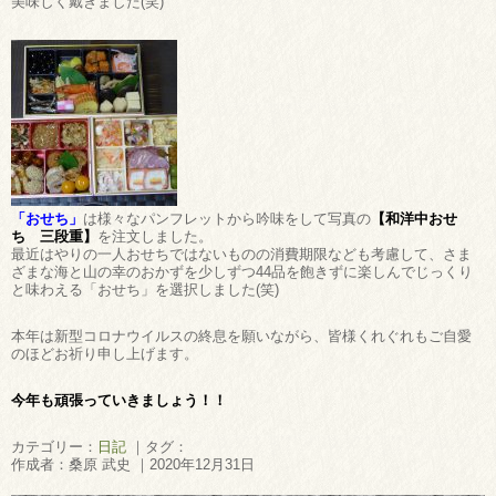
美味しく戴きました(笑)
「おせち」
は様々なパンフレットから吟味をして写真の
【和洋中おせ
ち 三段重】
を注文しました。
最近はやりの一人おせちではないものの消費期限なども考慮して、さま
ざまな海と山の幸のおかずを少しずつ44品を飽きずに楽しんでじっくり
と味わえる「おせち」を選択しました(笑)
本年は新型コロナウイルスの終息を願いながら、皆様くれぐれもご自愛
のほどお祈り申し上げます。
今年も頑張っていきましょう！！
カテゴリー：
日記
｜タグ：
作成者：桑原 武史 ｜2020年12月31日