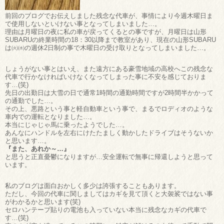
前回のブログでお伝えしました残念な代車が、事情により今週木曜日ま
で使用しないといけない事となってしまいました…。
理由は月曜日の夜に私の車が戻ってくるとの事ですが、月曜日は山形
SUBARUの終業時間の18：30以降まで教室があり、現在の山形SUBARU
は㈫㈬の週休2日制の事で木曜日の受け取りとなってしまいました…。
しょうがない事とはいえ、また遠方にある豪雪地域の高校へこの残念な
代車で行かなければいけなくなってしまった事に不安を感じておりま
す…(笑)
先日の出勤日は大雪の日で通常1時間の通勤時間ですが2時間半かかって
の通勤でした…。
その上、悪路という事と軽自動車という事で、まるでロディオのような
車内での運転となりました…。
本当にじゃじゃ馬に乗ったようでした…。
あんなにハンドルを左右にけたたましく動かしたドライブはそうないか
と思います…。
『また、あれか～…』
と思うと正直憂鬱になりますが…安全運転で無事に帰還しようと思って
います。
私のブログは面白おかしく多少は誇張することもあります。
ただし、今回の代車に関しましてはカギを見て頂くと大袈裟ではない事
がわかるかと思います(笑)
セロハンテープ貼りの電池も入っていない本当に残念なカギの代車で
す…(笑)