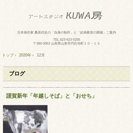
日本画作家 桑原武史の「自身の制作」と「絵画教室の開催」ご案内
TEL.
023-623-5205
〒990-0052 山形県山形市円応寺町１０－１３
トップ
›
2020年
›
12月
ブログ
謹賀新年「年越しそば」と「おせち」