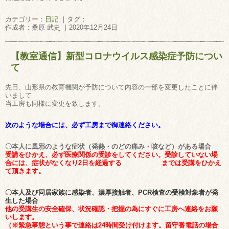
カテゴリー：
日記
｜タグ：
作成者：桑原 武史 ｜2020年12月24日
【教室通信】新型コロナウイルス感染症予防につい
て
先日、山形県の教育機関が予防について内容の一部を変更したことに伴
いまして
当工房も同様に変更を致します。
次のような場合には、必ず工房まで御連絡ください。
〇本人に風邪のような症状（発熱・のどの痛み・咳など）がある場合
受講をひかえ、必ず医療関係の受診をしてください。受診していない場
合には、症状がなくなり2日を経過する までは受講をひかえ
て頂きます。
〇本人及び同居家族に感染者、濃厚接触者、PCR検査の受検対象者が発
生した場合
他の受講生の安全確保、状況確認・把握の為にすぐに工房へ連絡をお願
いします。
（※緊急事態という事で連絡は24時間受け付けます。留守番電話の場合