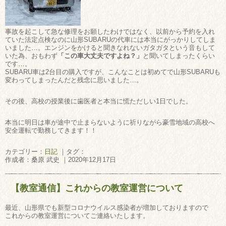
事故を起こして急な修理をお願したわけではなく、以前から予約を入れ
ていた法定点検なのに山形SUBARUの代車には本当にがっかりしてしま
いました…。エンジンをかけると聞きなれないガタガタという音もして
いた為、おもわず
「この車大丈夫ですよね？」
と聞いてしまったくらい
です…。
SUBARU車は2台目の購入ですが、こんなことは初めてで山形SUBARUも
変わってしまったんだと残念に思いました…。
その後、高校の授業後に歯医者と本当に慌ただしい1日でした。
本当に明日は車が途中で止まらないように祈りながら豪雪地域の高校へ
安全運転で勤務してきます！！
カテゴリー：
日記
｜タグ：
作成者：桑原 武史 ｜2020年12月17日
【教室通信】これからの教室運営について
最近、山形県でも新型コロナウイルス感染者が増加しておりますので
これからの教室運営についてご連絡いたします。