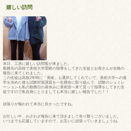
嬉しい訪問
本日、工房に嬉しい訪問客が来ました。
勤務先の高校で美術大学受験の指導をしてきた生徒とお母さんが合格の
報告に来てくれました。
この生徒は高校2年時に「美術」も選択してくれていて、美術大学への進
学を決めた後も試験対策課題を一生懸命に取り組んで、試験のシュミレ
ーションも私の勤務日の昼休みに美術室へ来て貰って指導をしてきた生
徒ですので私自身にとりましても本当に嬉しい報告でした！！
頑張りが報われて本当に良かったですね。
お忙しい中、わざわざ報告に来て頂きまして有り難うございました。
いつまでも応援していますので、お互いに頑張っていきましょうね。