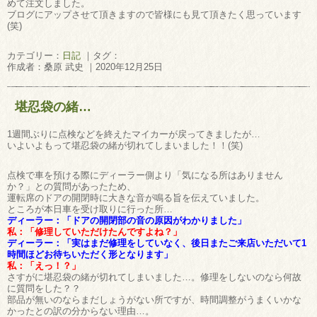
めて注文しました。
ブログにアップさせて頂きますので皆様にも見て頂きたく思っています
(笑)
カテゴリー：
日記
｜タグ：
作成者：桑原 武史 ｜2020年12月25日
堪忍袋の緒…
1週間ぶりに点検などを終えたマイカーが戻ってきましたが…
いよいよもって堪忍袋の緒が切れてしまいました！！(笑)
点検で車を預ける際にディーラー側より「気になる所はありません
か？」との質問があったため、
運転席のドアの開閉時に大きな音が鳴る旨を伝えていました。
ところが本日車を受け取りに行った所…
ディーラー：「ドアの開閉部の音の原因がわかりました」
私：「修理していただけたんですよね？」
ディーラー：「実はまだ修理をしていなく、後日またご来店いただいて1
時間ほどお待ちいただく形となります」
私：「えっ！？」
さすがに堪忍袋の緒が切れてしまいました…。修理をしないのなら何故
に質問をした？？
部品が無いのならまだしょうがない所ですが、時間調整がうまくいかな
かったとの訳の分からない理由…。