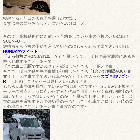
朝起きると前日の天気予報通りの大雪…。
まずは車の雪をおろして、雪かき20分コース。
その後、高校勤務前に以前から予約をしていた車の点検のために山形
SUBARUへ。
結構前から点検の予約を入れていたのにもかかわらず出てきた代車は
HONDAのフィット
…。
『えっ何故にHONDAの車！？』
と思いつつも、明日の豪雪地域にある高
校へ勤務することもあって
「この車は四駆ですよね？」
と確認したところ、二駆との事…。
そこで、明日の勤務先の事情を説明したところ
「1台だけ四駆がありま
す！！」
との事で出てきた代車がかなり年期の入った
スズキのワゴン
R
…。おまけにワイパーは夏用というありさま…。
もちろん車自体を批判している訳では無いのですが、SUBARU正規ディ
ーラーの対応という観点からすると代車で用意いただく車種が他社の代
車ばかりというのはいかがなものか…と思ってしまいました。正直、現
在の車種を選択する時の決め手の一つとして、代車でお借りした時の乗
り心地の良さなどがあった事も事実なのですが…。