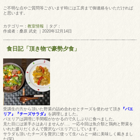
ご不明な点やご質問等ございます時には工房まで御連絡をいただければ
と思います。
カテゴリー：
教室情報
｜タグ：
作成者：桑原 武史 ｜2020年12月14日
食日記「頂き物で豪勢夕食」
受講生の方から頂いた野菜の詰め合わせとチーズを使わせて頂き
『パエ
リア』『チーズサラダ』
を調理しました。
パエリアは調理に手間暇がかかるので久しぶりに食べました。
見た目には派手さはありませんが…、一応今回は魚介類と鶏肉と野菜を
いれた盛りだくさんで贅沢なパエリアにしています。
サラダも頂いたチーズを贅沢に使って生ハムと一緒に美味しく戴きまし
た(笑)