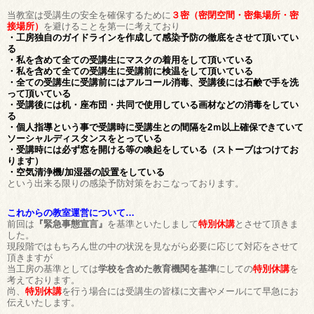
当教室は受講生の安全を確保するために
３密（密閉空間・密集場所・密
接場所）
を避けることを第一に考えており
・工房独自のガイドラインを作成して感染予防の徹底をさせて頂いてい
る
・私を含めて全ての受講生にマスクの着用をして頂いている
・私を含めて全ての受講生に受講前に検温をして頂いている
・全ての受講生に受講前にはアルコール消毒、受講後には石鹸で手を洗
って頂いている
・受講後には机・座布団・共同で使用している画材などの消毒をしてい
る
・個人指導という事で受講時に受講生との間隔を2ｍ以上確保できていて
ソーシャルディスタンスをとっている
・受講時には必ず窓を開ける等の喚起をしている（ストーブはつけてお
ります）
・空気清浄機/加湿器の設置をしている
という出来る限りの感染予防対策をおこなっております。
これからの教室運営について…
前回は
『緊急事態宣言』
を基準といたしまして
特別休講
とさせて頂きま
した。
現段階ではもちろん世の中の状況を見ながら必要に応じて対応をさせて
頂きますが
当工房の基準としては
学校を含めた教育機関を基準
にしての
特別休講
を
考えております。
尚、
特別休講
を行う場合には受講生の皆様に文書やメールにて早急にお
伝えいたします。