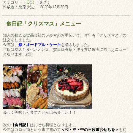
カテゴリー：
日記
｜タグ：
作成者：桑原 武史 ｜2020年12月30日
食日記「クリスマス」メニュー
知人の務める食品会社のノルマのお手伝いで、今年も「クリスマス」の
注文をしました。
今年は、
鮨・オードブル・ケーキ
を購入しました。
当日は友人と食べたといえ、数日は昼食・夕食共に確実に同じメニュー
となります…(笑)
楽しく美味しく食すことが出来ました！！
次の
【食日記】
はおせち料理となります。
今年はコロナ禍という事で初めて
＜和・洋・中の三段重おせちを＞
を初