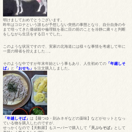
明けましておめでとうございます。
昨年はコロナという誰もが予想しない突然の事態となり、自分自身の今
まで培ってきた価値観や倫理観を基に目の前のことを冷静に粛々と判断
をしながら生活をする日々でした。
このような状況ですので、実家の北海道には様々な事情を考慮して年に
一度の帰省を控えました…。
そのような中ですが年末年始という事もあり、人生初めての
「年越しそ
ば」
と
「おせち」
を注文購入しました。
「年越しそば」
は【麺つゆ・刻みネギなどの薬味】などがセットとなっ
ている物を購入したのですが、
せっかくなので【天麩羅】もスーパーで購入して
「天ぷらそば」
として