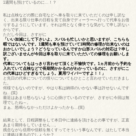
1週間も預けているのに…！？
私は点検などの際に自宅などへ車を取りに来ていただくのは申し訳な
く、出来る限り仕事の日程を見て自身でディーラーへ行って代車をお借
りするようにしています。それは何となく偉そうな気がして申し訳ない
からです。
ただし今回は、さすがに
「いい加減にして下さいよ。スバルも忙しいかと思いますが、こちらも
暇ではないんです。1週間も車を預けていて1時間の修理が出来ないのは
おかしいでしょう？どうなっているんですか山形スバルの対応は？申し
訳ございませんが今回は車を取りに来ていただいての修理をお願いしま
す。
代車についてもはっきり言わせて頂くと不愉快です。1ヵ月前から予約を
入れていて点検などで長期間かかるのがわかっているのに、さすがにこ
の代車はひどすぎるでしょう。夏用ワイパーですよ！！」
と先日の代車についての憤りについてもひとこと言わせていただきまし
た。
何様でもないのですが、やはり私は納得のいかない事は許せないんです
ね…(笑)
最近はあまり怒らないように心掛けているのですが、さすがに今回は無
理でしたね～。
まぁ、怒鳴らなかっただけよかったかも…(笑)
結果として、日程調整をして本日中に連絡を頂けるとの事ですが、正直
あまり期待をしていません…。
残念ながら信用や信頼を無くすってそういう事なんです。はたして本当
に連絡は来るのでしょうか？