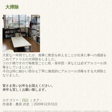
大掃除
大変な一年間でしたが、無事に教室を終えることが出来た事への感謝を
こめてアトリエの大掃除をしました。
コロナ禍ですので毎教室ごとに机・座布団・床などは必ずアルコール消
毒をしていましたが、
今日は特に細かい部分も丁寧に徹底的にアルコール消毒をする大掃除と
なりました。
皆さま良いお年をお迎えください。
来年も宜しくお願い致します。
カテゴリー：
日記
｜タグ：
作成者：桑原 武史 ｜2020年12月31日