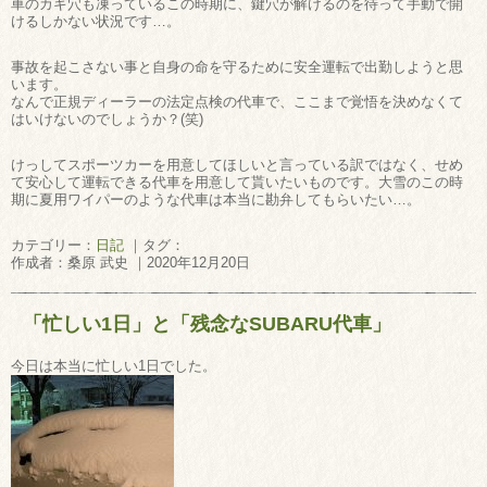
車のカギ穴も凍っているこの時期に、鍵穴が解けるのを待って手動で開
けるしかない状況です…。
事故を起こさない事と自身の命を守るために安全運転で出勤しようと思
います。
なんで正規ディーラーの法定点検の代車で、ここまで覚悟を決めなくて
はいけないのでしょうか？(笑)
けっしてスポーツカーを用意してほしいと言っている訳ではなく、せめ
て安心して運転できる代車を用意して貰いたいものです。大雪のこの時
期に夏用ワイパーのような代車は本当に勘弁してもらいたい…。
カテゴリー：
日記
｜タグ：
作成者：桑原 武史 ｜2020年12月20日
「忙しい1日」と「残念なSUBARU代車」
今日は本当に忙しい1日でした。