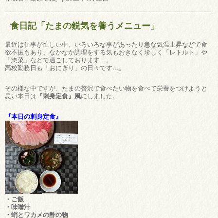
食日記「たまの鋭気を養うメニュー」
最近は仕事が忙しい中、いろいろな事があったり急な気温上昇などで食
欲不振もあり、なかなか調理をする気もおきなく珍しく「レトルト」や
「惣菜」などで過ごしております…。
高校勤務日も「おにぎり」の日々です…。
その様な中ですが、たまの贅沢で食べたい物を食べて栄養をつけようと
思い本日は
『刺身定食』風
にしました。
『本日の刺身定食』
・ご飯
・味噌汁
・蛸とワカメの酢の物