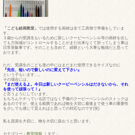
「こども絵画教室」
では使用する画材は全て工房側で準備をしていま
す。
３歳からの受講生もいるために新しいクーピーペンシル等の画材を出し
ても力加減がコントロールすることがまだ出来なくて折ってしまう事は
日常茶飯事です。そのことも含めて、経験という大事な勉強だと思って
おります。
ただ、受講生のこども達の中にはまだまだ使用できるサイズなのに
『先生、短いので新しいのに変えて下さい』
という子もいます…。
その場合には、
『まだ使えるよ。今日は新しいクーピーペンシルはださないから、それ
を使って頑張って！』
と言うようにしています。
もちろんケチっている訳ではなく予備のクーピーペンシルのストックは
あるのですが、使える範囲であれば物を大切に最後まで使う事の重要性
を少しでも感じて貰えればと思っての対応なのです(笑)
私も資源を大切に、物を大切に扱おうと思います。
カテゴリー：
教室情報
｜タグ：