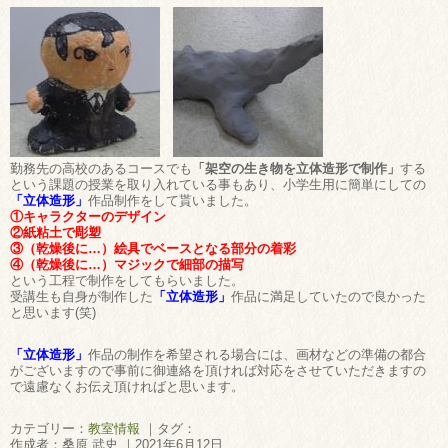
勤務先の高校のあるコースでも
「架空の生き物を立体造形で制作」
する
という課題の授業を取り入れている事もあり、小学生用に簡単にしての
「立体造形」
作品制作をして貰いました。
①キャラクターのデザイン
②紙粘土で彫塑
③（乾燥後に…）絵具でベースとなる部分の着彩
④（乾燥後に…）マジックで細部の描写
という工程で制作をしてもらいました。
受講生も自身が制作した
「立体造形」
作品に満足していたので良かった
と思います(笑)
「立体造形」
作品の制作を希望される場合には、画材などの準備の都合
がございますので事前に御連絡を頂ければ対応をさせていただきますの
で遠慮なくお伝え頂ければと思います。
カテゴリー：
教室情報
｜タグ：
作成者：桑原 武史 ｜2021年6月12日