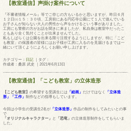
【教室通信】声掛け案件について
『不審者情報メール』等でご存じの方もいるかと思いますが、昨日６月
１２日㈯１５：３０頃、工房前にある円応寺公園にて１人で遊んでいる
お子さんが知らない大人の男性から声をかけるという事がありました。
工房にも警察の方がお話を聞きに来ましたが、私自身は教室中だったこ
ともあり全く気付くことが出来ませんでした。
私もしばらくは公園を出来る限り注視するようにしますが、特に「こど
も教室」の保護者の皆様にはお子様が工房に入るのを見届けるまでは一
緒にいて頂くようによろしくお願い申し上げます。
カテゴリー：
日記
｜タグ：
作成者：桑原 武史 ｜2021年6月13日
【教室通信】「こども教室」の立体造形
【こども教室】
の希望する受講生には
「絵画」
だけではなく
「立体造
形」「工作」
制作などの指導もしています。
今回は小学生の受講生2名が
「立体造形」
作品の制作をしてみたいとの事
で
「オリジナルキャラクター」
と
「恐竜」
の立体造形制作をしてもらいま
した。