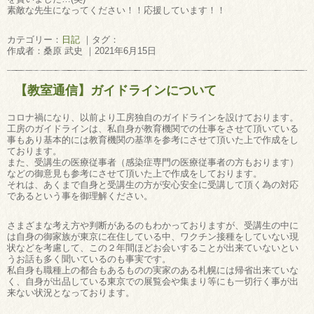
素敵な先生になってください！！応援しています！！
カテゴリー：
日記
｜タグ：
作成者：桑原 武史 ｜2021年6月15日
【教室通信】ガイドラインについて
コロナ禍になり、以前より工房独自のガイドラインを設けております。
工房のガイドラインは、私自身が教育機関での仕事をさせて頂いている
事もあり基本的には教育機関の基準を参考にさせて頂いた上で作成をし
ております。
また、受講生の医療従事者（感染症専門の医療従事者の方もおります）
などの御意見も参考にさせて頂いた上で作成をしております。
それは、あくまで自身と受講生の方が安心安全に受講して頂く為の対応
であるという事を御理解ください。
さまざまな考え方や判断があるのもわかっておりますが、受講生の中に
は自身の御家族が東京に在住している中、ワクチン接種をしていない現
状などを考慮して、この２年間ほどお会いすることが出来ていないとい
うお話も多く聞いているのも事実です。
私自身も職種上の都合もあるものの実家のある札幌には帰省出来ていな
く、自身が出品している東京での展覧会や集まり等にも一切行く事が出
来ない状況となっております。