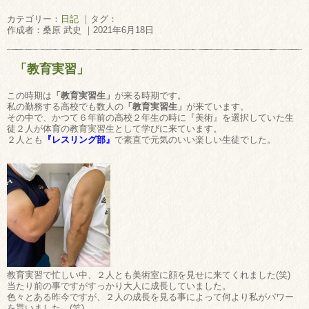
カテゴリー：
日記
｜タグ：
作成者：桑原 武史 ｜2021年6月18日
「教育実習」
この時期は
「教育実習生」
が来る時期です。
私の勤務する高校でも数人の
「教育実習生」
が来ています。
その中で、かつて６年前の高校２年生の時に『美術』を選択していた生
徒２人が体育の教育実習生として学びに来ています。
２人とも
『レスリング部』
で素直で元気のいい楽しい生徒でした。
教育実習で忙しい中、２人とも美術室に顔を見せに来てくれました(笑)
当たり前の事ですがすっかり大人に成長していました。
色々とある昨今ですが、２人の成長を見る事によって何より私がパワー
を貰いました…(笑)