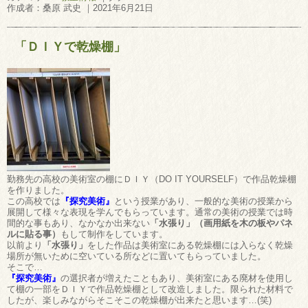
作成者：桑原 武史 ｜2021年6月21日
「ＤＩＹで乾燥棚」
勤務先の高校の美術室の棚にＤＩＹ（DO IT YOURSELF）で作品乾燥棚
を作りました。
この高校では
『探究美術』
という授業があり、一般的な美術の授業から
展開して様々な表現を学んでもらっています。通常の美術の授業では時
間的な事もあり、なかなか出来ない
「水張り」（画用紙を木の板やパネ
ルに貼る事）
もして制作をしています。
以前より
「水張り」
をした作品は美術室にある乾燥棚には入らなく乾燥
場所が無いために空いている所などに置いてもらっていました。
そこで…
『探究美術』
の選択者が増えたこともあり、美術室にある廃材を使用し
て棚の一部をＤＩＹで作品乾燥棚として改造しました。限られた材料で
したが、楽しみながらそこそこの乾燥棚が出来たと思います…(笑)