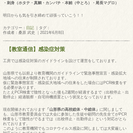
・刺身（ホタテ・真鯛・カンパチ・本鮪（中とろ）・尾長マグロ）
明日からも気を引き締めて頑張っていこう！！
カテゴリー：
日記
｜タグ：
作成者：桑原 武史 ｜2021年6月8日
【教室通信】感染症対策
工房では感染症対策のガイドラインを設けて運営をしております。
山形県でも以前より教育機関のガイドラインで緊急事態宣言・感染拡大
地域への往来が制限されております。
仮に緊急事態宣言・感染拡大地域への往来をした場合にはPCR検査をす
る必要があります。
たとえPCR検査で陰性となった後も2週間が経過するまで（出校停止・出
勤停止）経過観察・自宅待機措置という状況となっております。
現在開催されております
「山形県の高校総体・中総体」
に関しまして
も、山形市教育委員会では大会に参加した生徒や顧問の先生全てがPCR
検査をして陰性がでるまでは（出校停止・出勤停止）という対応がとら
れております。
このように教育機関でもコロナウイルス感染に関しましては大変厳しい