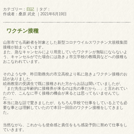
カテゴリー：
日記
｜タグ：
作成者：桑原 武史 ｜2021年6月19日
ワクチン接種
山形市でも高齢者を対象とした新型コロナウイルスワクチン大規模集団
接種が始まっています。
また、急なキャンセルにより用意していたワクチンが無駄にならないよ
う、キャンセルがでた場合には急きょ市立学校の教職員などへの接種も
おこなわれています。
そのような中、昨日勤務先の市立高校より私に急きょワクチン接種のお
話がありました。
絵画教室の受講生で既に接種された方からお話は聞いていましたが、
「まだ先生は年齢的に接種券が来るのは先の事だから…」と言われてい
たので、こんなに早く接種の機会が来るとは思ってもいませんでし
た…。
本当に急な話で驚きましたが、もちろん学校で仕事をしている上でも必
要な事とは理解していたので本日一回目のワクチン接種をしてきまし
た。
当然ながら、これからも使命感と責任をもち感染予防に努めて仕事をし
ていきます。