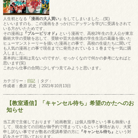
人生初となる
「漫画の大人買い」
をしてしまいました…(笑)
といいますのも、この漫画をきっかけにデッサンを学びに受講をされて
いる方がいたためです。
その漫画は
『ブルーピリオド』
という漫画で、高校2年生の主人公が東京
藝術大学の受験を志して、受験や芸大合格後の学生生活の葛藤を描いた
ヒューマンストーリーを描いた漫画との事で、高校の生徒たちに聞いて
も人気の漫画との事で現在までに発売されている１１巻までを一気に購
入しました。
基本的に漫画は見ないのですが、せっかくなので何かの参考になればと
思います(笑)
これから仕事の合間に少しずつ見てみようと思います。
カテゴリー：
日記
｜タグ：
作成者：桑原 武史 ｜2021年10月13日
【教室通信】「キャンセル待ち」希望のかたへのお
知らせ
当工房で主催しております「絵画教室」は個人指導という事も御座いま
して、現在全ての日程が御予約で埋まっているという事情があり、大変
申し訳ない事ですが数名の受講希望の方に
『キャンセル待ち』
という対
応をさせて頂いております。