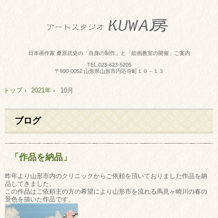
日本画作家 桑原武史の「自身の制作」と「絵画教室の開催」ご案内
TEL.
023-623-5205
〒990-0052 山形県山形市円応寺町１０－１３
トップ
›
2021年
›
10月
ブログ
「作品を納品」
昨年より山形市内のクリニックからご依頼を頂いておりました作品を納
品してきました。
この作品はご依頼主の方の希望により山形市を流れる馬見ヶ崎川の春の
景色を描いた作品です。