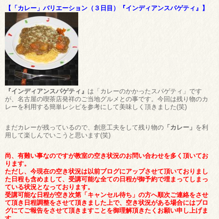
【「カレー」バリエーション（３日目）『インディアンスパゲティ』】
『インディアンスパゲティ』
は「カレーのかかったスパゲティ」です
が、名古屋の喫茶店発祥のご当地グルメとの事です。今回は残り物のカ
レーを利用する簡単レシピを参考にして美味しく頂きました(笑)
まだカレーが残っているので、創意工夫をして残り物の
「カレー」
を利
用して楽しんでいこうと思います(笑)
尚、有難い事なのですが教室の空き状況のお問い合わせを多く頂いてお
ります。
ただし、今現在の空き状況は以前ブログにアップさせて頂いておりまし
た日程も含めまして、受講可能な全ての日程が御予約で埋まってしまっ
ている状況となっております。
受講可能な日程が空き次第「キャンセル待ち」の方へ順次ご連絡をさせ
て頂き日程調整をさせて頂きました上で、空き状況がある場合にはブロ
グにてご報告をさせて頂きますことを御理解頂きたくお願い申し上げま
す。