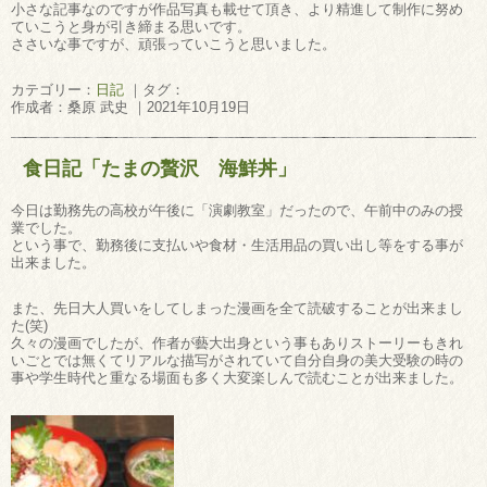
小さな記事なのですが作品写真も載せて頂き、より精進して制作に努め
ていこうと身が引き締まる思いです。
ささいな事ですが、頑張っていこうと思いました。
カテゴリー：
日記
｜タグ：
作成者：桑原 武史 ｜2021年10月19日
食日記「たまの贅沢 海鮮丼」
今日は勤務先の高校が午後に「演劇教室」だったので、午前中のみの授
業でした。
という事で、勤務後に支払いや食材・生活用品の買い出し等をする事が
出来ました。
また、先日大人買いをしてしまった漫画を全て読破することが出来まし
た(笑)
久々の漫画でしたが、作者が藝大出身という事もありストーリーもきれ
いごとでは無くてリアルな描写がされていて自分自身の美大受験の時の
事や学生時代と重なる場面も多く大変楽しんで読むことが出来ました。