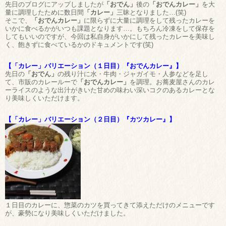
先日のブログにアップしましたが
「おでん」
後の
「おでんカレー」
を大
量に調理したために数日間
「カレー」
三昧となりました…(笑)
そこで、
「おでんカレー」
に限らずに大量に調理をして残ったカレーを
いかに食べるかがいつも課題となります…。もちろん冷凍をして保存を
してもいいのですが、今回は私自身がいかにして残ったカレーを美味し
く、飽きずに食べているかのドキュメントです(笑)
【「カレー」バリエーション（１日目）『おでんカレー』】
先日の
「おでん」
の残り汁に水・牛肉・ジャガイモ・人参などを足し
て、市販のカレールーで
「おでんカレー」
を調理。お蕎麦屋さんのカレ
ーライスのような出汁がきいた甘めの味わい深いコクのあるカレーとな
り美味しくいただけます。
【「カレー」バリエーション（２日目）『カツカレー』】
１日目のカレーに、惣菜のカツを買ってきて添えただけのメニューです
が、豪勢になり美味しくいただけました。