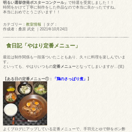
明るい選挙啓発ポスターコンクール」
で特選を受賞しました！！
時間をかけて丁寧に制作をした作品なので本当に良かったですね。
本当におめでとうございます！！
カテゴリー：
教室情報
｜タグ：
作成者：桑原 武史 ｜2021年10月24日
食日記「やはり定番メニュー」
最近は制作関係も一段落ついたこともあり、久々に料理を楽しんでいま
す。
といっても、やはりいつもの
定番メニュー
となってしまいますが…(笑)
【ある日の定番メニュー①：
「鶏のさっぱり煮」
】
よくブログにアップしている定番メニューで、手羽元とゆで卵をポン酢