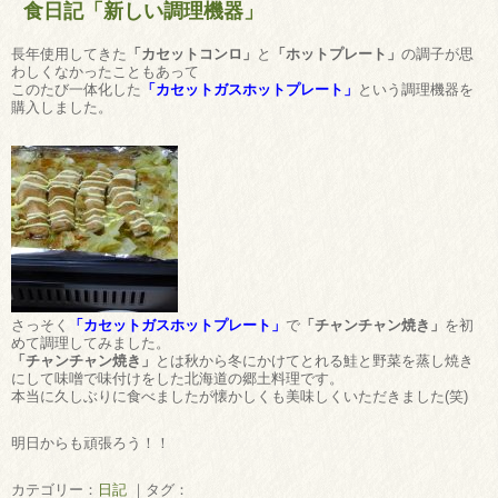
食日記「新しい調理機器」
長年使用してきた
「カセットコンロ」
と
「ホットプレート」
の調子が思
わしくなかったこともあって
このたび一体化した
「カセットガスホットプレート」
という調理機器を
購入しました。
さっそく
「カセットガスホットプレート」
で
「チャンチャン焼き」
を初
めて調理してみました。
「チャンチャン焼き」
とは秋から冬にかけてとれる鮭と野菜を蒸し焼き
にして味噌で味付けをした北海道の郷土料理です。
本当に久しぶりに食べましたが懐かしくも美味しくいただきました(笑)
明日からも頑張ろう！！
カテゴリー：
日記
｜タグ：