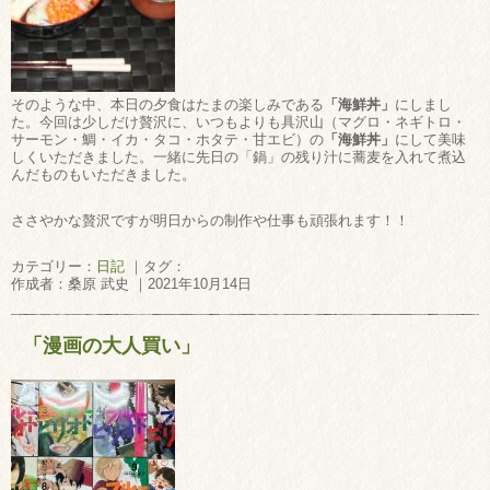
そのような中、本日の夕食はたまの楽しみである
「海鮮丼」
にしまし
た。今回は少しだけ贅沢に、いつもよりも具沢山（マグロ・ネギトロ・
サーモン・鯛・イカ・タコ・ホタテ・甘エビ）の
「海鮮丼」
にして美味
しくいただきました。一緒に先日の「鍋」の残り汁に蕎麦を入れて煮込
んだものもいただきました。
ささやかな贅沢ですが明日からの制作や仕事も頑張れます！！
カテゴリー：
日記
｜タグ：
作成者：桑原 武史 ｜2021年10月14日
「漫画の大人買い」