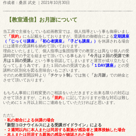
作成者：桑原 武史 ｜2021年10月30日
【教室通信】お月謝について
当工房で主催をしている絵画教室では、個人指導という事も御座いまし
て
「規約」
にも記載をしておりますが、受講生の御都合による
定期講座
（「じっくり講座」「初心者講座」「子ども講座」）
を休講される場合
には通常の受講料を納めて頂いております。
理由といたしまして、個人指導は集団指導での教室とは異なり個人の受
講時間での予定を組ませて頂いている事もあり
『今月は２回の受講で来
月は１回の受講』
という事を容認してしまいますと運営が成り立たなく
なってしまう為です。また１回のみの受講である
「１DAY講座」
との受
講料の区別化を図る意味合いもございます。
そのため教室開設時より
「チケット制」
では無く
「お月謝」
での納金と
させて頂いております。
もちろん事前に日程変更のご相談をいただきますと出来る限りの対応は
させて頂きますが、これも
「規約」
に記しておりますが急な対応は難し
いために１ヵ月以上前にご連絡をしていただければと思います。
ただし
・私の都合による休講の場合
「新型コロナウイルスによる受講ガイドライン」による
・２週間以内に本人または同居する親族が感染者と濃厚接触した場合
・本人または同居する親族の感染が確認された場合