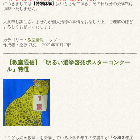
につきましては
【特別休講】
扱いとさせて頂き、その日程分の受講料は
頂戴いたしません。
大変申し訳ございませんが個人指導の事情をお察しの上、ご理解のほど
よろしくお願いいたします。
カテゴリー：
教室情報
｜タグ：
作成者：桑原 武史 ｜2021年10月29日
【教室通信】「明るい選挙啓発ポスターコンクー
ル」特選
「こども絵画教室」を受講している小学５年生の受講生が
「令和３年度