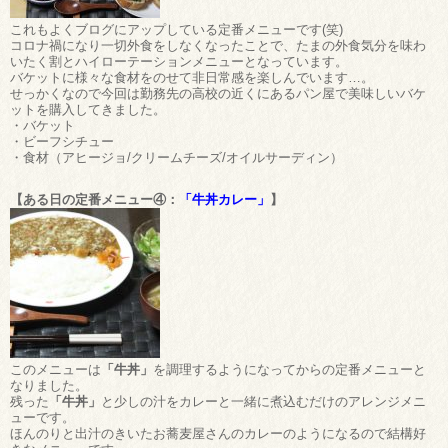
これもよくブログにアップしている定番メニューです(笑)
コロナ禍になり一切外食をしなくなったことで、たまの外食気分を味わ
いたく割とハイローテーションメニューとなっています。
バケットに様々な食材をのせて非日常感を楽しんでいます…。
せっかくなので今回は勤務先の高校の近くにあるパン屋で美味しいバケ
ットを購入してきました。
・バケット
・ビーフシチュー
・食材（アヒージョ/クリームチーズ/オイルサーディン）
【ある日の定番メニュー④：
「牛丼カレー」
】
このメニューは
「牛丼」
を調理するようになってからの定番メニューと
なりました。
残った
「牛丼」
と少しの汁をカレーと一緒に煮込むだけのアレンジメニ
ューです。
ほんのりと出汁のきいたお蕎麦屋さんのカレーのようになるので結構好