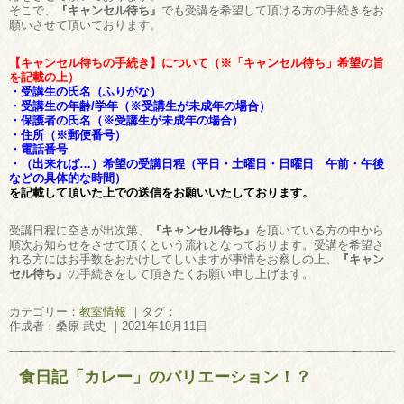
そこで、
『キャンセル待ち』
でも受講を希望して頂ける方の手続きをお
願いさせて頂いております。
【キャンセル待ちの手続き】について（※「キャンセル待ち」希望の旨
を記載の上）
・受講生の氏名（ふりがな）
・受講生の年齢/学年（※受講生が未成年の場合）
・保護者の氏名（※受講生が未成年の場合）
・住所（※郵便番号）
・電話番号
・（出来れば…）希望の受講日程（平日・土曜日・日曜日 午前・午後
などの具体的な時間）
を記載して頂いた上での送信をお願いいたしております。
受講日程に空きが出次第、
『キャンセル待ち』
を頂いている方の中から
順次お知らせをさせて頂くという流れとなっております。受講を希望さ
れる方にはお手数をおかけしてしいますが事情をお察しの上、
『キャン
セル待ち』
の手続きをして頂きたくお願い申し上げます。
カテゴリー：
教室情報
｜タグ：
作成者：桑原 武史 ｜2021年10月11日
食日記「カレー」のバリエーション！？