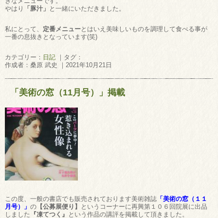
きなメニューです。
やはり
「豚汁」
と一緒にいただきました。
私にとって、
定番メニュー
とはいえ美味しいものを調理して食べる事が
一番の息抜きとなっています(笑)
カテゴリー：
日記
｜タグ：
作成者：桑原 武史 ｜2021年10月21日
「美術の窓（11月号）」掲載
この度、一般の書店でも販売されております美術雑誌
「美術の窓（１１
月号）」
の
【公募展便り】
というコーナーに再興第１０６回院展に出品
しました
『凍てつく』
という作品の講評を掲載して頂きました。