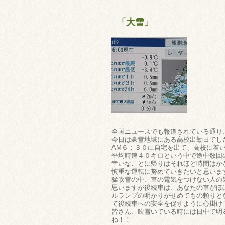
「大雪」
全国ニュースでも報道されている通り
今日は豪雪地域にある高校出勤日でし
AM６：３０に自宅を出て、高校に着
平均時速４０キロという中で途中数回
幸いなことに帰りはそれほど時間はか
慎重な運転に努めていきたいと思いま
猛吹雪の中、車の電気をつけない人の
思いますが後続車は、あなたの車がほ
ルランプの明かりがせめてもの頼りと
て後続車への安全を促すように心掛け
皆さん、吹雪いている時には日中で明
ね！！