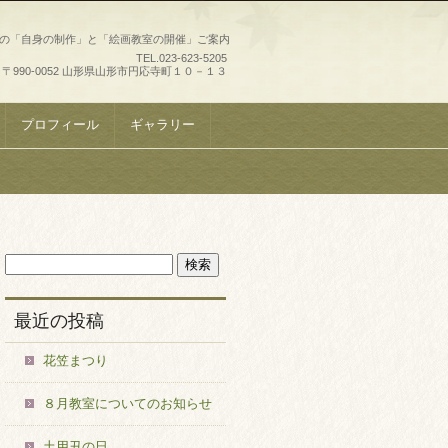
史の「自身の制作」と「絵画教室の開催」ご案内
TEL.
023-623-5205
〒990-0052 山形県山形市円応寺町１０－１３
プロフィール
ギャラリー
最近の投稿
花笠まつり
８月教室についてのお知らせ
土用丑の日