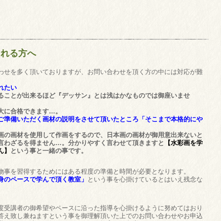
される方へ
わせを多く頂いておりますが、お問い合わせを頂く方の中には対応が難
。
れたい
ることが出来るほど『デッサン』とは浅はかなものでは御座いませ
大に合格できます…。
ご準備いただく画材の説明をさせて頂いたところ「そこまで本格的にや
画の画材を使用して作画をするので、日本画の画材が御用意出来ないと
言わざるを得ません…。分かりやすく言わせて頂きますと
【水彩画を学
ん】
という事と一緒の事です。
物事を習得するためにはある程度の準備と時間が必要となります。
身のペースで学んで頂く教室」
という事を心掛けているとはいえ残念な
度受講者の御希望やペースに沿った指導を心掛けるように努めてはおり
答え致し兼ねますという事を御理解頂いた上でのお問い合わせやお申込