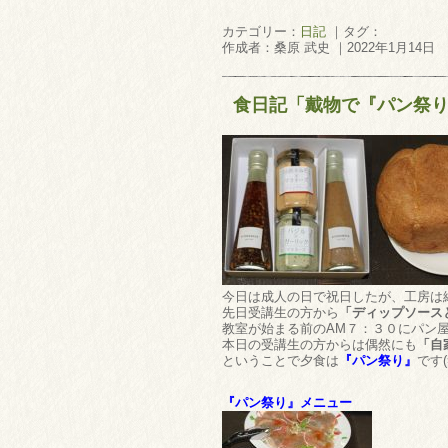
カテゴリー：
日記
｜タグ：
作成者：桑原 武史 ｜2022年1月14日
食日記「戴物で『パン祭
今日は成人の日で祝日したが、工房は
先日受講生の方から
「ディップソース
教室が始まる前のAM７：３０にパン
本日の受講生の方からは偶然にも
「自
ということで夕食は
『パン祭り』
です(
『パン祭り』メニュー