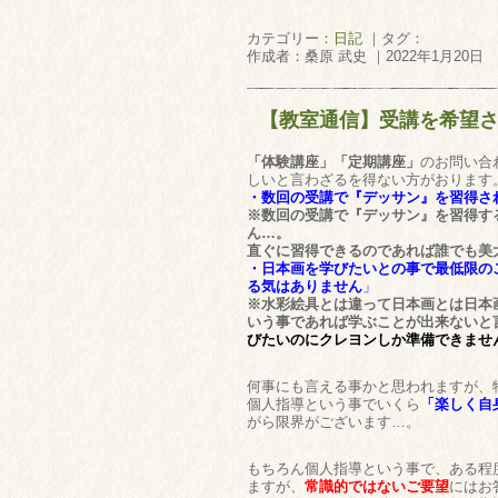
カテゴリー：
日記
｜タグ：
作成者：桑原 武史 ｜2022年1月20日
【教室通信】受講を希望
「体験講座」「定期講座」
のお問い合
しいと言わざるを得ない方がおります
・数回の受講で『デッサン』を習得さ
※数回の受講で『デッサン』を習得す
ん…。
直ぐに習得できるのであれば誰でも美
・日本画を学びたいとの事で最低限の
る気はありませ
ん
」
※水彩絵具とは違って日本画とは日本
いう事であれば学ぶことが出来ないと
びたいのにクレヨンしか準備できませ
何事にも言える事かと思われますが、
個人指導という事でいくら
「楽しく自
がら限界がございます…。
もちろん個人指導という事で、ある程
ますが、
常識的ではないご要望
にはお