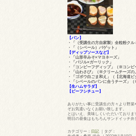
【パン】
・「（受講生の方自家製）全粒粉クル
・「（シベール）バゲット」
【ディップソースなど】
・「山形辛みそ×マヨネーズ」
・「バジル×ガーリック」
・「コンビーフディップ」（※コンビ
・「山わさび」（※クリームチーズの
・「ゴボウ白ごま和え」（【北海道ピ
・「シベールのパンに合うチーズ」（
【生ハムサラダ】
【ビーフシチュー】
ありがたい事に受講生の方々より野菜
ぞお気遣いなくお願い致します。
とはいえ、美味しくいただいております
明日の昼食はもちろんサンドイッチ弁
カテゴリー：
日記
｜タグ：