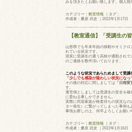
みを頂きたくお願い致します。個人指
カテゴリー：
教室情報
｜タグ：
作成者：桑原 武史 ｜2022年1月17日
【教室通信】「受講生の
山形県でも年末年始の移動やオミクロ
れている状況です。
現実に受講生の通う高校や通勤されて
のご連絡を数件頂いております。
このような状況であらためまして受講
「少しでも感染が疑わしい状況になっ
その後の対応に関しましては
「日程変
す。
運営側としましては受講生の安全を確
に委ねる事しかできません。
実際に同居家族が検査待ちの状況なの
ター発生）に繋がってしまった事例も
事情お察しの上、何卒よろしくお願い
カテゴリー：
教室情報
｜タグ：
作成者：桑原 武史 ｜2022年1月16日