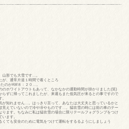
、山形でも大雪です…。
たが、通常片道１時間で着くところ
いたのがAM８：２０…。
ののホワイトアウトもあって、なかなかの通勤時間が掛かりました(笑)
からずに帰ってこれましたが、来週もまた低気圧が来るとの事ですので
す。
気が知れません…。はっきり言って、あなたは大丈夫と思っているかと
ぼ見えていないので冷や冷やものです…。猛吹雪の時には前の車のテー
なります。ちなみに私は猛吹雪の場合に限りテールフォグランプをつけ
ています。
るくても安全のために電気をつけて運転をするるようにしましょう