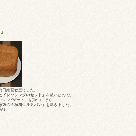
り』」
終日絵画教室でした。
とドレッシングのセット」
を戴いたので、
屋へ
「バゲット」
を買いに行く。
家製の全粒粉クルミパン」
を戴きました。
笑)