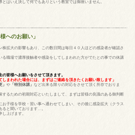
導とはいえ決して何でもありという教室では御座いません。
皆様へのお願い」
ン株拡大の影響もあり、この数日間は毎日４０人ほどの感染者が確認さ
いる職場で濃厚接触者や感染をしてしまわれた方がでたとの事での休講
生の皆様へお願いをさせて頂きます。
てしまわれた場合には、まずはご連絡を頂きたくお願い致します」
更」
や
「特別休講」
など出来る限りの対応をさせて頂く所存でおりま
保するための初期対応といたしまして、まずは皆様の良識のある御判断
にお子様を学校・習い事へ通わせてしまい、その後に感染拡大（クラス
あると聞いております…。
申し上げます。