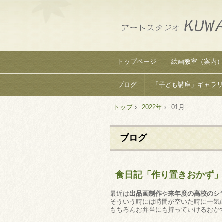
トップページ
絵画教室（案内
ブログ
「子ども講座」ギャラ
トップ
›
2022年
›
01月
ブログ
食日記「作り置きおかず
最近は
出品画制作
や
来年度の高校のシ
そういう時には時間が空いた時に一気
もちろんお弁当にも持っていけるおか