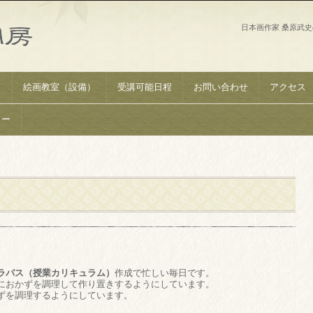
日本画作家 桑原武
）
絵画教室（設備）
受講可能日程
お問い合わせ
アクセス
リー
」
ラバス（授業カリキュラム）
作成で忙しい毎日です。
におかずを調理して作り置きするようにしています。
ずを調理するようにしています。