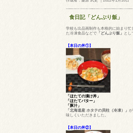
作成者：桑原 武史 ｜2022年1月10日
食日記「どんぶり飯」
学校も出品画制作も本格的に始まり忙
た冷凍食品などで
「どんぶり飯」
とし
【本日の丼①】
「ほたての漬け丼」
「ほたてバター」
「豚汁」
「北海道産 ホタテの貝柱（冷凍）」
が
味しくいただきました。
【本日の丼②】