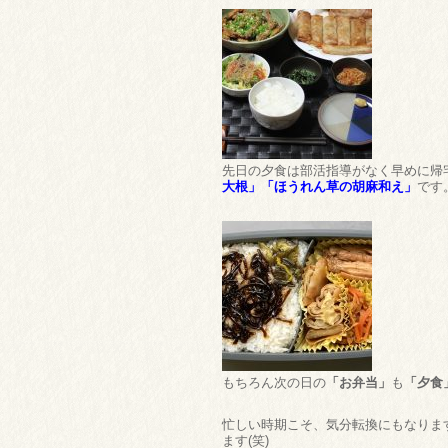
先日の夕食は部活指導がなく早めに帰
大根」「ほうれん草の胡麻和え」
です
もちろん次の日の
「お弁当」
も
「夕食
忙しい時期こそ、気分転換にもなりま
ます(笑)