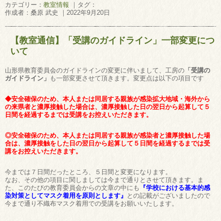
カテゴリー：
教室情報
｜タグ：
作成者：桑原 武史 ｜2022年9月20日
【教室通信】「受講のガイドライン」一部変更につ
いて
山形県教育委員会のガイドラインの変更に伴いまして、工房の
「受講の
ガイドライン」
も一部変更させて頂きます。変更点は以下の項目です
◆安全確保のため、本人または同居する親族が感染拡大地域・海外から
の来県者と濃厚接触した場合は、濃厚接触した日の翌日から起算して５
日間を経過するまでは受講をお控えいただきます。
◎安全確保のため、本人または同居する親族が感染者と濃厚接触した場
合は、濃厚接触をした日の翌日から起算して５日間を経過するまでは受
講をお控えいただきます。
今までは７日間だったところ、５日間と変更になります。
なお、その他の項目に関しましては今まで通りとさせて頂きます。ま
た、このたびの教育委員会からの文章の中にも
『学校における基本的感
染対策としてマスク着用を原則とします』
との記載がございましたので
今まで通り不織布マスク着用での受講をお願いいたします。