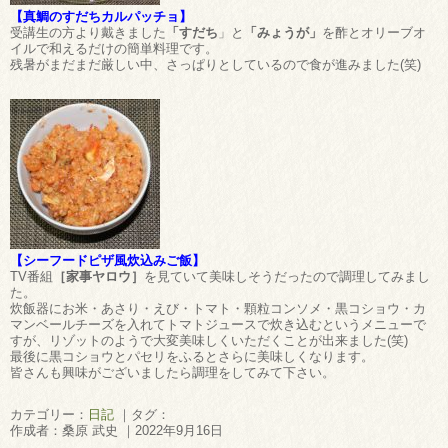
【真鯛のすだちカルパッチョ】
受講生の方より戴きました
「すだち
」と
「みょうが」
を酢とオリーブオ
イルで和えるだけの簡単料理です。
残暑がまだまだ厳しい中、さっぱりとしているので食が進みました(笑)
【シーフードピザ風炊込みご飯】
TV番組
［家事ヤロウ］
を見ていて美味しそうだったので調理してみまし
た。
炊飯器にお米・あさり・えび・トマト・顆粒コンソメ・黒コショウ・カ
マンベールチーズを入れてトマトジュースで炊き込むというメニューで
すが、リゾットのようで大変美味しくいただくことが出来ました(笑)
最後に黒コショウとパセリをふるとさらに美味しくなります。
皆さんも興味がございましたら調理をしてみて下さい。
カテゴリー：
日記
｜タグ：
作成者：桑原 武史 ｜2022年9月16日