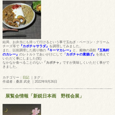
結局、お弁当にも持って行けるという事で玉ねぎ・ベーコン・クリーム
チーズ等で
『カボチャサラダ』
を調理してみました。
また、以前調理した残り物の
『キーマカレー』
と、戴物の函館
『五島軒
のカレー』
のレトルトであいがけにして
『
カボチャの素揚げ』
を添えて
いただく事にしました(笑)
なかなか食べることのない
「カボチャ」
ですが美味しくいただく事がで
きました。
カテゴリー：
日記
｜タグ：
作成者：桑原 武史 ｜2022年9月26日
展覧会情報「新鋭日本画 野桜会展」