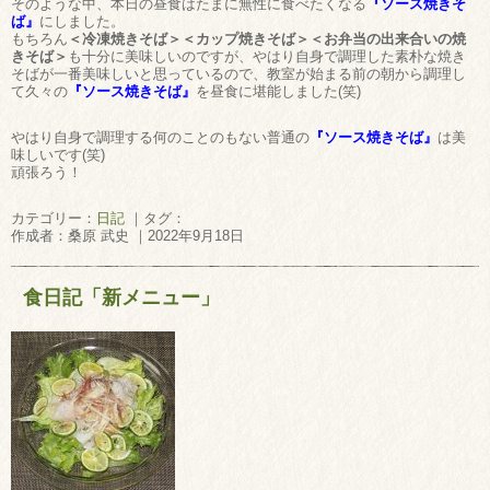
そのような中、本日の昼食はたまに無性に食べたくなる
『ソース焼きそ
ば』
にしました。
もちろん
＜冷凍焼きそば＞＜カップ焼きそば＞＜お弁当の出来合いの焼
きそば＞
も十分に美味しいのですが、やはり自身で調理した素朴な焼き
そばが一番美味しいと思っているので、教室が始まる前の朝から調理し
て久々の
『ソース焼きそば』
を昼食に堪能しました(笑)
やはり自身で調理する何のことのもない普通の
『ソース焼きそば』
は美
味しいです(笑)
頑張ろう！
カテゴリー：
日記
｜タグ：
作成者：桑原 武史 ｜2022年9月18日
食日記「新メニュー」