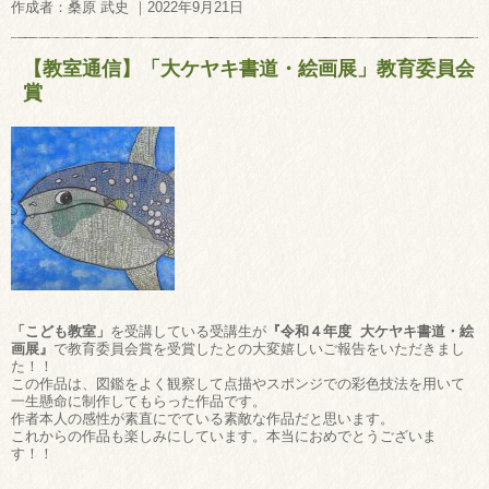
作成者：桑原 武史 ｜2022年9月21日
【教室通信】「大ケヤキ書道・絵画展」教育委員会
賞
「こども教室」
を受講している受講生が
『令和４年度 大ケヤキ書道・絵
画展』
で教育委員会賞を受賞したとの大変嬉しいご報告をいただきまし
た！！
この作品は、図鑑をよく観察して点描やスポンジでの彩色技法を用いて
一生懸命に制作してもらった作品です。
作者本人の感性が素直にでている素敵な作品だと思います。
これからの作品も楽しみにしています。本当におめでとうございま
す！！