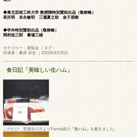
◆東北芸術工科大学 教授陣特別賛助出品（敬称略）
長沢明 末永敏明 三瀬夏之助 金子朋樹
◆学外特別賛助出品（敬称略）
岡村桂三郎 番場三雄
カテゴリー：
展覧会
｜タグ：
作成者：桑原 武史 ｜2022年9月25日
食日記「美味しい生ハム」
このたび、受講生の方よりParma産の
「生ハム」
を戴きました。