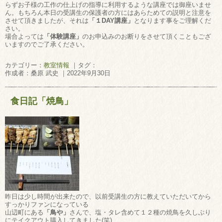
らずお子様の工作の仕上げの指導に利用するような講座では御座いませ
ん。もちろん本日の受講生の保護者の方にはあらためての説明と注意を
させて頂きましたが、それは
「１DAY講座」
となります事をご理解くだ
さい。
場合よっては
「体験講座」
のお申込みのお断りをさせて頂くこともござ
いますのでご了承ください。
カテゴリー：
教室情報
｜タグ：
作成者：桑原 武史 ｜2022年9月30日
食日記「焼鳥」
昨日は少し時間が出来たので、以前受講生の方に教えていただいてから
すっかりファンになっている
山辺町にある
「鳥や」
さんで、塩・タレ含めて１２種の焼鳥を久しぶり
にテイクアウト購入してきました(笑)