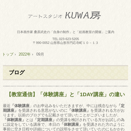
日本画作家 桑原武史の「自身の制作」と「絵画教室の開催」ご案内
TEL.
023-623-5205
〒990-0052 山形県山形市円応寺町１０－１３
トップ
›
2022年
›
09月
ブログ
【教室通信】「体験講座」と「1DAY講座」の違い
最近
「体験講座
」のお申込みをいただきますが、中には残念ながら
「定
期講座」
を受講される意思がないのに
「体験講座」
を受講される方がお
ります。以前のブログでも記載させて頂いたことがございましたが、
「体験講座」
とは
「定期講座」
の受講を検討されている方がお試しの為
に設定をしている講座で、本日の
「体験講座」
を受講された方のように
事前に空き日程や詳細についての説明をさせて頂いていたのにもかかわ