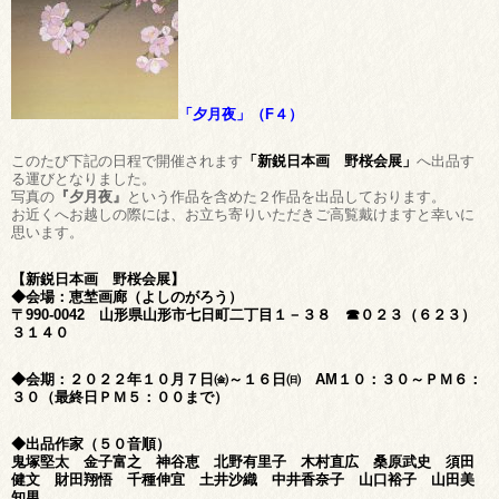
「夕月夜」（F４）
このたび下記の日程で開催されます
「新鋭日本画 野桜会展」
へ出品す
る運びとなりました。
写真の
『夕月夜』
という作品を含めた２作品を出品しております。
お近くへお越しの際には、お立ち寄りいただきご高覧戴けますと幸いに
思います。
【新鋭日本画 野桜会展】
◆会場：恵埜画廊（よしのがろう）
〒990-0042 山形県山形市七日町二丁目１－３８ ☎０２３（６２３）
３１４０
◆会期：２０２２年１０月７日㈮～１６日㈰ AM１０：３０～ＰＭ６：
３０（最終日ＰＭ５：００まで）
◆出品作家（５０音順）
鬼塚堅太 金子富之 神谷恵 北野有里子 木村直広 桑原武史 須田
健文 財田翔悟 千種伸宜 土井沙織 中井香奈子 山口裕子 山田美
知男