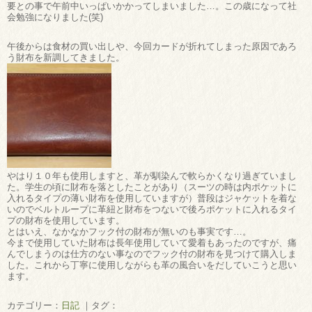
要との事で午前中いっぱいかかってしまいました…。この歳になって社
会勉強になりました(笑)
午後からは食材の買い出しや、今回カードが折れてしまった原因であろ
う財布を新調してきました。
やはり１０年も使用しますと、革が馴染んで軟らかくなり過ぎていまし
た。学生の頃に財布を落としたことがあり（スーツの時は内ポケットに
入れるタイプの薄い財布を使用していますが）普段はジャケットを着な
いのでベルトループに革紐と財布をつないで後ろポケットに入れるタイ
プの財布を使用しています。
とはいえ、なかなかフック付の財布が無いのも事実です…。
今まで使用していた財布は長年使用していて愛着もあったのですが、痛
んでしまうのは仕方のない事なのでフック付の財布を見つけて購入しま
した。これから丁寧に使用しながらも革の風合いをだしていこうと思い
ます。
カテゴリー：
日記
｜タグ：