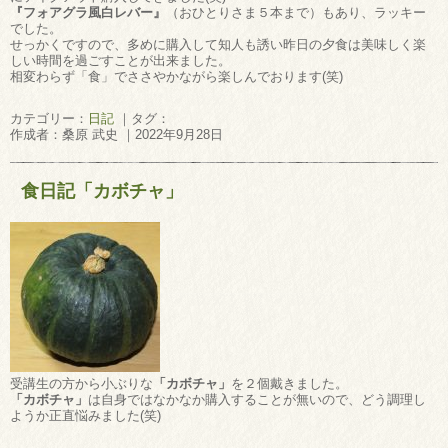
『フォアグラ風白レバー』
（おひとりさま５本まで）もあり、ラッキー
でした。
せっかくですので、多めに購入して知人も誘い昨日の夕食は美味しく楽
しい時間を過ごすことが出来ました。
相変わらず「食」でささやかながら楽しんでおります(笑)
カテゴリー：
日記
｜タグ：
作成者：桑原 武史 ｜2022年9月28日
食日記「カボチャ」
受講生の方から小ぶりな
「カボチャ」
を２個戴きました。
「カボチャ」
は自身ではなかなか購入することが無いので、どう調理し
ようか正直悩みました(笑)