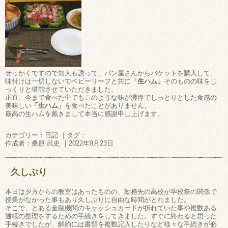
せっかくですので知人も誘って、パン屋さんからバケットを購入して、
味付けは一切しないでベビーリーフと共に
「生ハム」
そのものの味をじ
っくりと堪能させていただきました。
正直、今まで食べた中でもこのような味が濃厚でしっとりとした食感の
美味しい
「生ハム」
を食べたことがありません。
最高の生ハムを戴きまして本当に感謝申し上げます。
カテゴリー：
日記
｜タグ：
作成者：桑原 武史 ｜2022年9月23日
久しぶり
本日は夕方からの教室はあったものの、勤務先の高校が学校祭の関係で
授業がなかった事もあり久しぶりに自由な時間がとれました。
そこで、とある金融機関のキャッシュカードが折れていた事や複数ある
通帳の整理をするための手続きをしてきました。すぐに終わると思った
手続きでしたが、解約には書類を複数記入したりなど様々な手続きが必