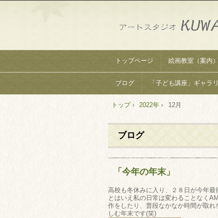
トップページ
絵画教室（案内
ブログ
「子ども講座」ギャラ
トップ
›
2022年
›
12月
ブログ
「今年の年末」
高校も冬休みに入り、２８日が今年最
とはいえ私の日常は変わることなくA
作をしたり、普段なかなか時間が取れ
しむ年末です(笑)