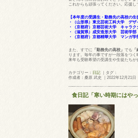
これからも頑張ってください。応援し
【本年度の受講生・勤務先の高校の生
・（山形県）東北芸術工科大学 デザイ
・（京都府）京都芸術大学 キャラク
・（滋賀県）成安造形大学 芸術学部
・（京都府）京都精華大学 マンガ学部
また、すでに
「勤務先の高校」
でも
「
ります。毎年の事ですが一段落をつく暇
来年も受験希望の受講生や生徒たちが
カテゴリー：
日記
｜タグ：
作成者：桑原 武史 ｜2022年12月21日
食日記「寒い時期にはや