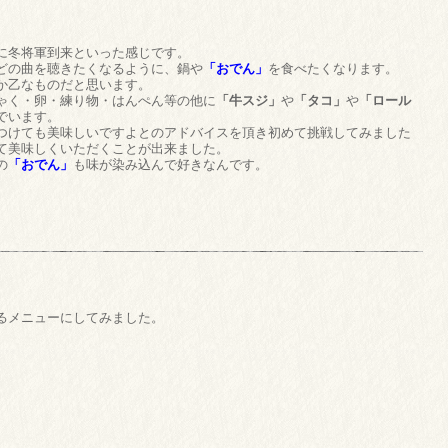
に冬将軍到来といった感じです。
どの曲を聴きたくなるように、鍋や
「おでん」
を食べたくなります。
か乙なものだと思います。
ゃく・卵・練り物・はんぺん等の他に
「牛スジ」
や
「タコ」
や
「ロール
でいます。
つけても美味しいですよとのアドバイスを頂き初めて挑戦してみました
て美味しくいただくことが出来ました。
の
「おでん」
も味が染み込んで好きなんです。
るメニューにしてみました。