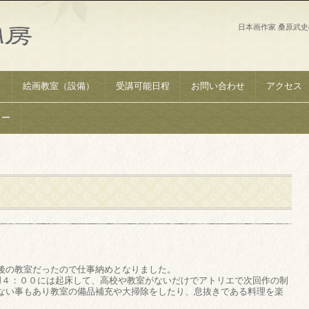
日本画作家 桑原武
）
絵画教室（設備）
受講可能日程
お問い合わせ
アクセス
リー
後の教室だったので仕事納めとなりました。
M４：００には起床して、高校や教室がないだけでアトリエで次回作の制
ない事もあり教室の備品補充や大掃除をしたり、息抜きである料理を楽