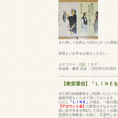
また珍しく以前より読みたかった池波
皆様よいお年をお迎えください。
カテゴリー：
日記
｜タグ：
作成者：桑原 武史 ｜2022年12月30日
【教室通信】「ＬＩＮＥ
当工房の絵画教室をご利用いただいて
連絡手段をとらせて頂いております。
ただし
「ＬＩＮＥ」
の場合、一部の受
【アカウント名】
の変更が少なからず
前に必ず本名を明記して頂きたくお願
受講生が複数名いる為に、正直申しま