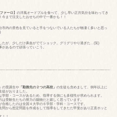
トファーロ】
の洋風オードブルを食べて、少し早い正月気分を味わってき
！今まで注文したおせちの中で一番かも！！
台市内の景色を見ていると手をつないでいる人たちが物凄く多いと思っ
)
したが、少しだけ鼻血がでてショック。グリグリやり過ぎた…(笑)
事があるので頑張っていこう。
」
」
の受講生や
「勤務先の２つの高校」
の生徒も含めまして、例年以上に
生徒がおりました。
な学部・コースがあるため、指導する側にも多様性が求められます。
のは受験生たちの努力の賜物だと嬉しく思っています。
が合格したのは全国４大学の６学部・学科・コースです。
去問から想定問題を作成をして指導をしてきたた甲斐があり正直ホッと
す！！