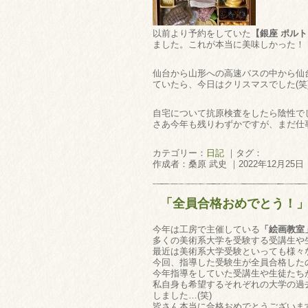
以前より予約をしていた
【銀座 ポル
ました。これが本当に美味しかった！
仙台から山形への高速バスの中から仙
ていたら、今日はクリスマスでした(笑
自宅について抗原検査をしたら陰性で
さあ今年も残りわずかですが、まだ仕
カテゴリー：
日記
｜タグ：
作成者：桑原 武史 ｜2022年12月25日
「全員合格おめでとう！
今年は工房で主催している
「絵画教室
多くの美術系大学を受験する受講生や
最近は美術系大学受験といっても様々
今回、指導した受験生が全員合格した
今年指導をしていた受講生や生徒たち
私自身も希望するそれぞれの大学の過
しました…(笑)
皆さん本当に合格おめでとうございま