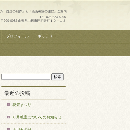
史の「自身の制作」と「絵画教室の開催」ご案内
TEL.
023-623-5205
〒990-0052 山形県山形市円応寺町１０－１３
プロフィール
ギャラリー
最近の投稿
花笠まつり
８月教室についてのお知らせ
土用丑の日