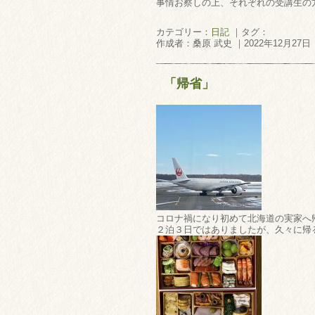
事情お察しの上、それぞれの受講生の
カテゴリー：
日記
｜タグ：
作成者：桑原 武史 ｜2022年12月27日
「帰省」
コロナ禍になり初めて北海道の実家へ
２泊３日ではありましたが、久々に帰