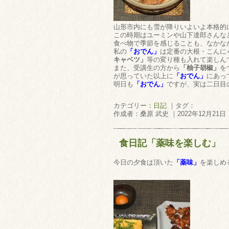
山形市内にも雪が降りいよいよ本格的
この時期はユーミンや山下達郎さんな
食べ物で季節を感じることも、なかな
私の
「おでん」
は定番の大根・こんに
キャベツ」
等の変り種も入れて楽しん
また、受講生の方から
「柚子胡椒」
を
が思っていた以上に
「おでん」
にあっ
明日も
「おでん」
ですが、実は二日目
カテゴリー：
日記
｜タグ：
作成者：桑原 武史 ｜2022年12月21日
食日記「薬味を楽しむ」
今日の夕食は頂いた
「薬味」
を楽しめ