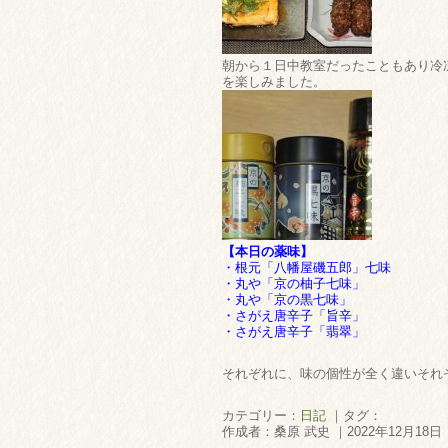
朝から１日中教室だったこともあり冷
を楽しみました。
【本日の薬味】
・根元「八幡屋磯五郎」七味
・丸や「京の柚子七味」
・丸や「京の黒七味」
・さがえ唐辛子「旨辛」
・さがえ唐辛子「翡翠」
それぞれに、味の個性が全く違いそれぞ
カテゴリー：
日記
｜タグ：
作成者：桑原 武史 ｜2022年12月18日