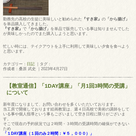
勤務先の高校の生徒に美味しいと勧められた
『すき家』
の
「から揚げ」
を単品購入してきました。
『すき家』
で
「から揚げ」
を単品で販売している事は知りませんでした
が美味しかったのでまた購入しようと思います。
忙しい時には、テイクアウトを上手に利用して美味しい夕食を食べよう
と思います。
カテゴリー：
日記
｜タグ：
作成者：桑原 武史 ｜2023年4月27日
【教室通信】「1DAY講座」「月1回3時間の受講」
について
新年度になりまして、お問い合わせを多くいただいております。
当工房で開催しております絵画教室は、週４日高校で美術の講師をして
いる事や個人指導という事もございまして空き日程に限りがございま
す。
そこで現在の予約状況では２時間・３時間の受講時間の確保ができない
ため
「１DAY講座（１回のみ２時間：￥５，０００）」