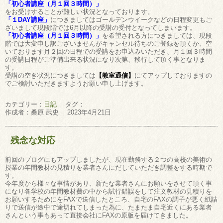
「初心者講座（月１回３時間）」
をお受けすることが難しい状況となっております。
「１DAY講座」
につきましてはゴールデンウイークなどの日程変更もご
ざいまして現段階では6月以降の受講の受付となってしまいます。
「初心者講座（月１回３時間）」
を希望される方につきましては、現段
階では大変申し訳ございませんがキャンセル待ちのご登録を頂くか、空
いております月２回の日程での受講をお申込みいただき、月１回３時間
の受講日程がご準備出来る状況になり次第、移行して頂く事となりま
す。
受講の空き状況につきましては
【教室通信】
にてアップしておりますの
でご検討いただきますようお願い申し上げます。
カテゴリー：
日記
｜タグ：
作成者：桑原 武史 ｜2023年4月21日
残念な対応
前回のブログにもアップしましたが、現在勤務する２つの高校の美術の
授業の年間教材の見積りを業者さんにだしていただき調整をする時期で
す。
今年度から様々な事情があり、新たな業者さんにお願いをさせて頂く事
になり各学校の年間教材費の中から試行錯誤をして注文教材の見積りを
お願いするためにをFAXで送信したところ、自宅のFAXの調子が悪く紙詰
りで送信が途中で途切れてしまった為に、たまたま自宅近くにある業者
さんという事もあって直接会社にFAXの原版を届けてきました。