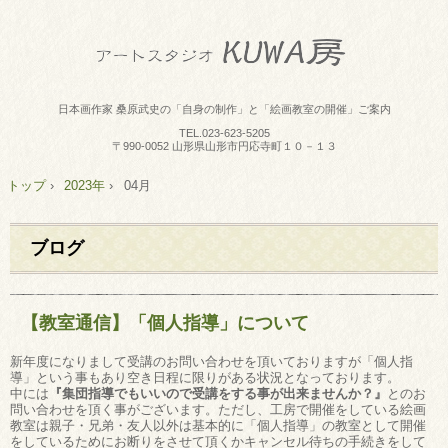
日本画作家 桑原武史の「自身の制作」と「絵画教室の開催」ご案内
TEL.
023-623-5205
〒990-0052 山形県山形市円応寺町１０－１３
トップ
›
2023年
›
04月
ブログ
【教室通信】「個人指導」について
新年度になりまして受講のお問い合わせを頂いておりますが「個人指
導」という事もあり空き日程に限りがある状況となっております。
中には
『集団指導でもいいので受講をする事が出来ませんか？』
とのお
問い合わせを頂く事がございます。ただし、工房で開催をしている絵画
教室は親子・兄弟・友人以外は基本的に「個人指導」の教室として開催
をしているためにお断りをさせて頂くかキャンセル待ちの手続きをして