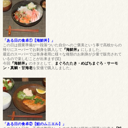
「ある日の食卓①【海鮮丼】」
この日は授業準備が一段落ついた自分へのご褒美という事で高校からの
帰りにスーパーでお刺身を購入して
『海鮮丼』
にしました。
最近のスーパーでは単身者用に様々な種類のお刺身が少量で販売されて
いるので楽しむことが出来ます(笑)
今回
『海鮮丼』
のネタとして、
まぐろたたき・めばちまぐろ・サーモ
ン・真鯛・甘海老
を安価で購入しました。
「ある日の食卓②【鮭のムニエル】」