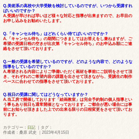
Q.美術系の高校や大学受験を検討しているのですが、いつから受講すれ
ばいいのですか？
A.受講が早ければ早いほど様々な対応と指導が出来ますので、お早目の
お申し込みをお勧めいたします。
Q.「キャンセル待ち」はどれくらい待てばいいのですか？
A.「キャンセル待ち」の期間につきましてはお答えをし兼ねますが、ご
希望の受講日程の空きが出次第「キャンセル待ち」のお申込み順にご連
絡をさせて頂いております。
Q.一般の受講を希望しているのですが、どのような内容で、どのような
指導をしているのですか？
A.希望される内容によりご準備いただく画材を事前にご説明をさせて頂
き、それぞれのご希望内容の課題を出させて頂きながら、受講生の制作
ペースに合わせての指導をさせて頂いております。
Q.祝日の受講に関してはどうなっていますか？
A.当工房で開催しております「絵画教室」は完全予約制の個人指導とい
う事もあり祝日も通常開催となっております。ご都合が悪い場合には事
前にお知らせ頂きました上での出来る限りの日程変更をさせて頂いてお
ります。
カテゴリー：
日記
｜タグ：
作成者：桑原 武史 ｜2023年4月15日