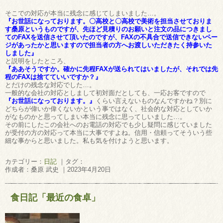
そこでの対応が本当に残念に感じてしまいました…。
『お世話になっております。〇高校と〇高校で美術を担当させておりま
す桑原というものですが、先ほど見積りのお願いと注文の品につきまし
てのFAXを送信させて頂いたのですが、FAXの不具合で送信できないペー
ジがあったかと思いますので担当者の方へお渡しいただきたく持参いた
しました』
と説明をしたところ、
『ああそうですか。確かに先程FAXが送られてはいましたが、それでは先
程のFAXは捨てていいですか？』
とだけの残念な対応でした…。
一般的な会社の対応としまして初対面だとしても、一応お客ですので
『お世話になっております。』
くらい言えないものなんですかね？別に
どちらが偉いか偉くないかという事ではなく、社会的な対応としていか
がなものかと思ってしまい本当に残念に思ってしいました…。
その前にしたこの会社へのお電話の対応でも少し疑問に感じていました
が受付の方の対応って本当に大事ですよね。信用・信頼ってそういう些
細な事からと思いました。私も気を付けようと思います。
カテゴリー：
日記
｜タグ：
作成者：桑原 武史 ｜2023年4月20日
食日記「最近の食卓」