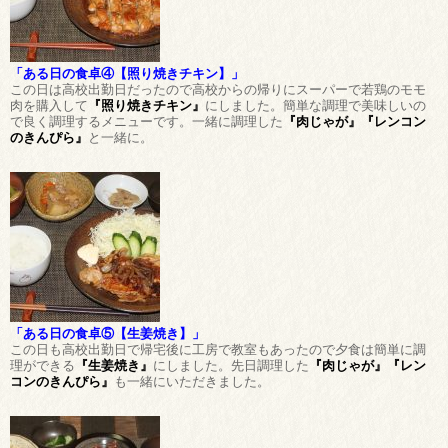
「ある日の食卓④【照り焼きチキン】」
この日は高校出勤日だったので高校からの帰りにスーパーで若鶏のモモ
肉を購入して
『照り焼きチキン』
にしました。簡単な調理で美味しいの
で良く調理するメニューです。一緒に調理した
『肉じゃが』『レンコン
のきんぴら』
と一緒に。
「ある日の食卓⑤【生姜焼き】」
この日も高校出勤日で帰宅後に工房で教室もあったので夕食は簡単に調
理ができる
『生姜焼き』
にしました。先日調理した
『肉じゃが』『レン
コンのきんぴら』
も一緒にいただきました。