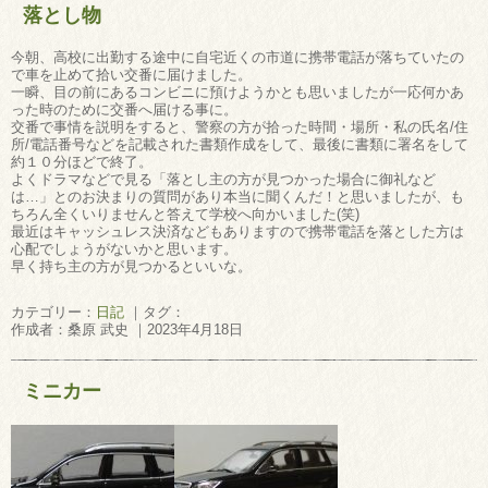
落とし物
今朝、高校に出勤する途中に自宅近くの市道に携帯電話が落ちていたの
で車を止めて拾い交番に届けました。
一瞬、目の前にあるコンビニに預けようかとも思いましたが一応何かあ
った時のために交番へ届ける事に。
交番で事情を説明をすると、警察の方が拾った時間・場所・私の氏名/住
所/電話番号などを記載された書類作成をして、最後に書類に署名をして
約１０分ほどで終了。
よくドラマなどで見る「落とし主の方が見つかった場合に御礼など
は…」とのお決まりの質問があり本当に聞くんだ！と思いましたが、も
ちろん全くいりませんと答えて学校へ向かいました(笑)
最近はキャッシュレス決済などもありますので携帯電話を落とした方は
心配でしょうがないかと思います。
早く持ち主の方が見つかるといいな。
カテゴリー：
日記
｜タグ：
作成者：桑原 武史 ｜2023年4月18日
ミニカー