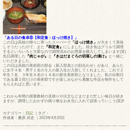
「ある日の食卓⑥【和定食：ほっけ焼き】」
この日は高校の帰りに寄ったスーパーで
「ほっけ焼き」
が大きくて美味
しそうだったので、また
『和定食』
にしました。焼き魚はグリルで調理
するといろいろと大変なので調理済みのお惣菜を購入してしまいます(笑)
先日調理した
『肉じゃが』
と
『きはだまぐろの切落しの漬け』
と一緒に
いただきました。
この日は高校の美術部の部会（新入部員との顔合わせ）があり、あらた
に女子４名・男子１名の５人の新入生が入部してくれました。これで２
年生７名、３年生６名の１８名の新生美術部となりました。私の出勤日
である週２回だけの美術部ですが楽しみながら素敵な作品を制作をして
もらえればと思います。
これから年間の授業教材の見積りや注文などまだまだ忙しい毎日が続き
ますが、調理したおかずの残り物をお弁当に入れて頑張っていこう(笑)‼
カテゴリー：
日記
｜タグ：
作成者：桑原 武史 ｜2023年4月20日