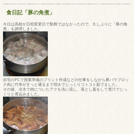
食日記「豚の角煮」
今日は高校が日程変更日で勤務ではなかったので、久しぶりに「豚の角
煮」を調理しました。
自宅のPCで授業準備のプリント作成などの仕事をしながら豚バラブロッ
ク肉に竹串がすっと通るまで弱火でじっくりコトコト茹でました。
その後、冷水で肉についたアクを洗い流し、落とし蓋をして煮汁でじっ
くりと煮込みました。