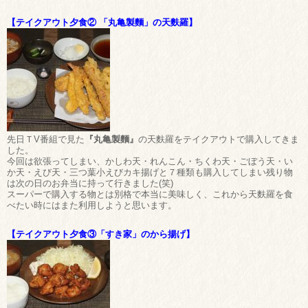
【テイクアウト夕食② 「丸亀製麵」の天麩羅】
先日ＴV番組で見た
『丸亀製麵』
の天麩羅をテイクアウトで購入してきま
した。
今回は欲張ってしまい、かしわ天・れんこん・ちくわ天・ごぼう天・い
か天・えび天・三つ葉小えびカキ揚げと７種類も購入してしまい残り物
は次の日のお弁当に持って行きました(笑)
スーパーで購入する物とは別格で本当に美味しく、これから天麩羅を食
べたい時にはまた利用しようと思います。
【テイクアウト夕食③「すき家」のから揚げ】