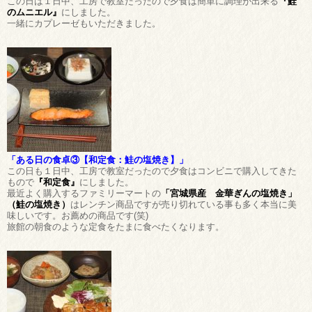
この日は１日中、工房で教室だったので夕食は簡単に調理が出来る
『鮭
のムニエル』
にしました。
一緒にカプレーゼもいただきました。
「ある日の食卓③【和定食：鮭の塩焼き】」
この日も１日中、工房で教室だったので夕食はコンビニで購入してきた
もので
『和定食』
にしました。
最近よく購入するファミリーマートの
「宮城県産 金華ぎんの塩焼き」
（鮭の塩焼き）
はレンチン商品ですが売り切れている事も多く本当に美
味しいです。お薦めの商品です(笑)
旅館の朝食のような定食をたまに食べたくなります。