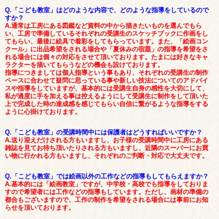
Q.「こども教室」はどのような内容で、どのような指導をしているので
すか？
A.通常は工房にある図鑑など資料の中から描きたいものを選んでもら
い、工房で準備しているそれぞれの受講生のス
ケッチブックに作画をし
てもらい、最後に絵具で着彩をしてもらっています。また、「絵画コン
クール」に出品希望をされる場合や「夏休みの宿題」の指導を希望をさ
れる場合には個々の対応をさせて頂いております。たまには好きなキャ
ラクターを描いてもらうなどの機会も設けております。
指導につきましては個人指導という事もあり、それぞれの受講生の制作
ペースに合わせて疑問に思っている事や新しい技法についてのアドバイ
スや指導をしていますが、基本的には受講生自身の感性を大切にして、
私が過度に手を加える事は控えるようにして受講生に制作をして頂いた
上で完成した時の達成感を感じてもらい自信に繋がるような指導をする
ように心掛けております。
Q.「こども教室」の受講時間中には保護者はどうすればいいですか？
A.送り迎えだけされる方もいますし、お子様の受講時間中に工房にある
雑誌を見てお待ち頂いたりされる方もいますし、近隣のスーパーにお買
い物に行かれる方もいますし、それぞれのご判断・対応で大丈夫です。
Q.「こども教室」では絵画以外の工作などの指導もしてもらえますか？
A.基本的には「絵画教室」ですが、中学校・高校でも指導をしておりま
すので希望者には工作などの指導もしています。ただし、画材の準備の
都合もございますので、工作の制作を希望をされる場合には事前にお知
らせを頂いております。