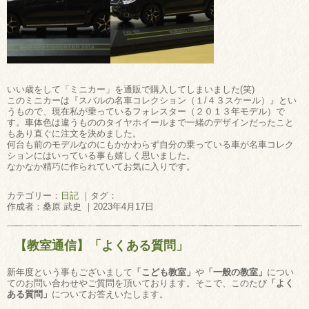
いい歳をして「ミニカー」を通販で購入してしまいました(笑)
このミニカーは『スバルの名車コレクション（１/４３スケール）』とい
うもので、現在私が乗っているフォレスター（２０１３年モデル）で
す。車体色は違うもののタイヤホイールまで一緒のデザインだったこと
もあり直ぐに注文を決めました。
何台も前のモデルなのにもかかわらず自分の乗っている車が名車コレク
ションにはいっている事も嬉しく思いました。
なかなか精巧に作られていてお気に入りです。
カテゴリー：
日記
｜タグ：
作成者：桑原 武史 ｜2023年4月17日
【教室通信】「よくある質問」
新年度という事もございまして
「こども教室」
や
「一般の教室」
につい
てのお問い合わせやご質問を頂いております。そこで、このたび
「よく
ある質問」
についてお答えいたします。