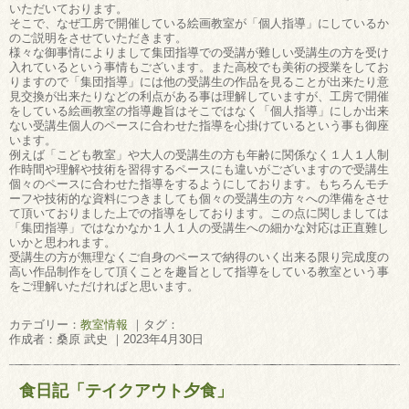
いただいております。
そこで、なぜ工房で開催している絵画教室が「個人指導」にしているか
のご説明をさせていただきます。
様々な御事情によりまして集団指導での受講が難しい受講生の方を受け
入れているという事情もございます。また高校でも美術の授業をしてお
りますので「集団指導」には他の受講生の作品を見ることが出来たり意
見交換が出来たりなどの利点がある事は理解していますが、工房で開催
をしている絵画教室の指導趣旨はそこではなく「個人指導」にしか出来
ない受講生個人のペースに合わせた指導を心掛けているという事も御座
います。
例えば「こども教室」や大人の受講生の方も年齢に関係なく１人１人制
作時間や理解や技術を習得するペースにも違いがございますので受講生
個々のペースに合わせた指導をするようにしております。もちろんモチ
ーフや技術的な資料につきましても個々の受講生の方々への準備をさせ
て頂いておりました上での指導をしております。この点に関しましては
「集団指導」ではなかなか１人１人の受講生への細かな対応は正直難し
いかと思われます。
受講生の方が無理なくご自身のペースで納得のいく出来る限り完成度の
高い作品制作をして頂くことを趣旨として指導をしている教室という事
をご理解いただければと思います。
カテゴリー：
教室情報
｜タグ：
作成者：桑原 武史 ｜2023年4月30日
食日記「テイクアウト夕食」