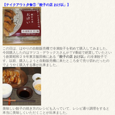
【テイクアウト夕食①「餃子の店 おけ以」】
この日は、はやりの自動販売機で冷凍餃子を初めて購入してみました。
今回購入したのはマツコ・デラックスさんがＴV番組で絶賛していたとい
う創業昭和２９年東京飯田橋にある
「餃子の店 おけ以」
の冷凍餃子で
す。以前、購入しようと自動販売機に来たところ全て売り切れだったの
でようやく購入する事が出来ました。
美味しい餃子の焼き方のレシピも入っていて、レシピ通り調理をすると
本当に美味しくいただくことが出来ました。