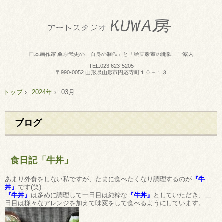
日本画作家 桑原武史の「自身の制作」と「絵画教室の開催」ご案内
TEL.
023-623-5205
〒990-0052 山形県山形市円応寺町１０－１３
トップ
›
2024年
›
03月
ブログ
食日記「牛丼」
あまり外食をしない私ですが、たまに食べたくなり調理するのが
『牛
丼』
です(笑)
『牛丼』
は多めに調理して一日目は純粋な
『牛丼』
としていただき、二
日目は様々なアレンジを加えて味変をして食べるようにしています。