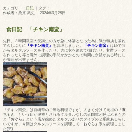
カテゴリー：
日記
｜タグ：
作成者：桑原 武史 ｜2024年3月28日
食日記 「チキン南蛮」
先日、３時間教室の受講生の方が急に休講となった為に気分転換も兼ね
て久しぶりに
『チキン南蛮』
を調理しました。
『チキン南蛮』
はゆで卵
からタルタルソースを作ったり、肉に衣を絡めて揚げたり、甘酢ソース
を作ったり等と意外に調理の手間がかかるので時間に余裕がある時にし
か調理が出来ません。
『チキン南蛮』は宮崎県のご当地料理ですが、大きく分けて元祖の
「直
ちゃん」
という店が発祥とされるタルタルなしの延岡式と呼ばれるもの
と
「おぐら」
という店が始めたタルタルありのタイプの２系統あるらし
いですが、今回はタルタルソースを調理して
「おぐら」
系を調理しまし
た(笑)