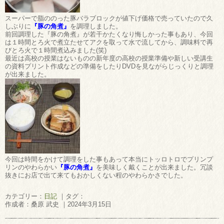
スーパーで脂ののった豚バラブロックが値下げ価格で売っていたので久
しぶりに
『豚の角煮』
を調理しました。
前回調理した『豚の角煮』が若干かたくなり悔しかった事もあり、今回
は１時間とろ火で煮立たせてアクを取って水で流してから、調味料で再
びとろ火で１時間煮込みました(笑)
最近は高校の授業はないものの新年度の高校の授業準備や新しい受講生
の資料プリント作成などの準備をしたりDVDを見ながらじっくりと調理
が出来ました。
今回は時間をかけて調理をした事もあって本当にトッロトロでプリンプ
リンのやわらかい
『豚の角煮』
を美味しく戴くことが出来ました。冗談
抜きにお店で出て来てもおかしくない程のやわらかさでした。
カテゴリー：
日記
｜タグ：
作成者：桑原 武史 ｜2024年3月15日