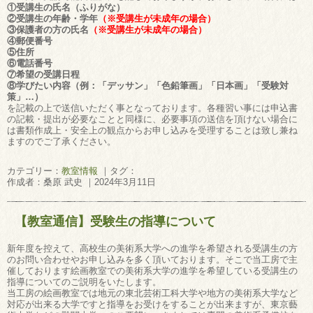
①受講生の氏名（ふりがな）
②受講生の年齢・学年
（※受講生が未成年の場合）
③保護者の方の氏名
（※受講生が未成年の場合）
④郵便番号
⑤住所
⑥電話番号
⑦希望の受講日程
⑧学びたい内容（例：「デッサン」「色鉛筆画」「日本画」「受験対
策」…）
を記載の上で送信いただく事となっております。各種習い事には申込書
の記載・提出が必要なことと同様に、必要事項の送信を頂けない場合に
は書類作成上・安全上の観点からお申し込みを受理することは致し兼ね
ますのでご了承ください。
カテゴリー：
教室情報
｜タグ：
作成者：桑原 武史 ｜2024年3月11日
【教室通信】受験生の指導について
新年度を控えて、高校生の美術系大学への進学を希望される受講生の方
のお問い合わせやお申し込みを多く頂いております。そこで当工房で主
催しております絵画教室での美術系大学の進学を希望している受講生の
指導についてのご説明をいたします。
当工房の絵画教室では地元の東北芸術工科大学や地方の美術系大学など
対応が出来る大学ですと指導をお受けをすることが出来ますが、東京藝