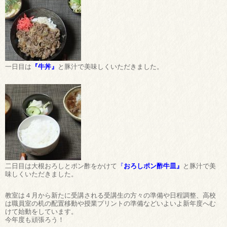
一日目は
『牛丼』
と豚汁で美味しくいただきました。
二日目は大根おろしとポン酢をかけて
『
おろしポン酢牛皿』
と豚汁で美
味しくいただきました。
教室は４月から新たに受講される受講生の方々の準備や日程調整、高校
は職員室の机の配置移動や授業プリントの準備などいよいよ新年度へむ
けて始動をしています。
今年度も頑張ろう！