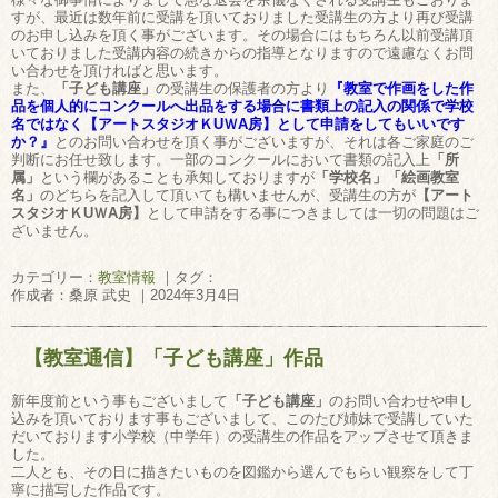
すが、最近は数年前に受講を頂いておりました受講生の方より再び受講
のお申し込みを頂く事がございます。その場合にはもちろん以前受講頂
いておりました受講内容の続きからの指導となりますので遠慮なくお問
い合わせを頂ければと思います。
また、
「子ども講座」
の受講生の保護者の方より
『教室で作画をした作
品を個人的にコンクールへ出品をする場合に書類上の記入の関係で学校
名ではなく【アートスタジオＫUＷA房】として申請をしてもいいです
か？』
とのお問い合わせを頂く事がございますが、それは各ご家庭のご
判断にお任せ致します。一部のコンクールにおいて書類の記入上
「所
属」
という欄があることも承知しておりますが
「学校名」「絵画教室
名」
のどちらを記入して頂いても構いませんが、受講生の方が
【アート
スタジオＫUＷA房】
として申請をする事につきましては一切の問題はご
ざいません。
カテゴリー：
教室情報
｜タグ：
作成者：桑原 武史 ｜2024年3月4日
【教室通信】「子ども講座」作品
新年度前という事もございまして
「子ども講座」
のお問い合わせや申し
込みを頂いております事もございまして、このたび姉妹で受講していた
だいております小学校（中学年）の受講生の作品をアップさせて頂きま
した。
二人とも、その日に描きたいものを図鑑から選んでもらい観察をして丁
寧に描写した作品です。