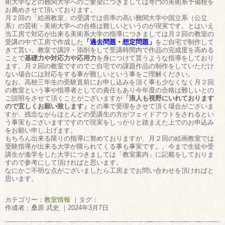
術大学などの難関大学へのご要望につきましては専門の美術系予備校を
お薦めさせて頂いております。
月２回の「絵画教室」の受講では倍率の高い難関大学や国立系（公立
系）の芸術・美術大学への合格は難しいというのが現実です。とはいえ
当工房で対応が出来る美術系大学の指導につきましては月２回の教室の
受講の中で工房で作成した
「過去問題・想定問題」
をご自宅で制作して
きて貰い、教室で講評・添削をして受講時間内で作品の完成度を高める
ことで
基礎力や対応力や応用力
を身につけて貰うような指導をしており
ます。月２回の教室ですのでご自宅での課題作品の制作をしていただけ
ない場合には対応をする事が難しいという事をご理解ください。
なお、高校三年生の受験直前にお申し込みを頂く事も少なくなく月２回
の教室という事や指導者としての責任もあり今年度の合格は難しいとの
ご説明をさせて頂くことがございますが
「浪人も視野にいれております
ので宜しくお願い致します」
との事で受理をさせて頂く場合がございま
すが、残念ながらほとんどの受講生の方がフェイドアウトをされるとい
う事実もございますですので現実をしっかりと踏まえた上でのお申込み
をお願い申し上げます。
もちろん出来る限りの指導に努めておりますが、月２回の絵画教室では
受験指導が出来る大学が限られてくる事も事実です。。今まで生徒や受
講生が進学をした大学につきましては「教室案内」に記載をしておりま
すので参考にして頂ければと思います。
なにかご不明な点がございましたら工房までお問い合わせを頂ければと
思います。
カテゴリー：
教室情報
｜タグ：
作成者：桑原 武史 ｜2024年3月7日