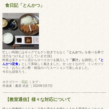
食日記「とんかつ」
忙しい時期にはギャグでもゲン担ぎでもなく
「とんかつ」
を食べる事で
活力をつけるようにしています(笑)
昨夜は某チェーン店からロースカツを購入して
「豚汁」
を調理して
「と
んかつ定食」
として美味しく戴きました。せっかくなので、トンカツソ
ース・おろしポン酢・粗塩のバリエーションで楽しみました。
今日も頑張ろう。
カテゴリー：
日記
｜タグ：
作成者：桑原 武史 ｜2024年3月7日
【教室通信】様々な対応について
様々な御事情によりまして急な退会を余儀なくされる受講生もごおりま