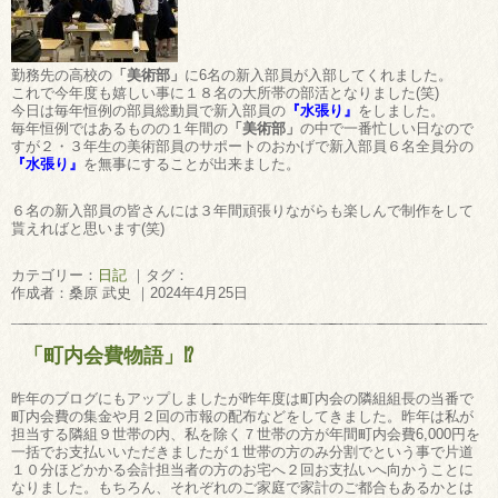
勤務先の高校の
「美術部」
に6名の新入部員が入部してくれました。
これで今年度も嬉しい事に１８名の大所帯の部活となりました(笑)
今日は毎年恒例の部員総動員で新入部員の
『水張り』
をしました。
毎年恒例ではあるものの１年間の
「美術部」
の中で一番忙しい日なので
すが２・３年生の美術部員のサポートのおかげで新入部員６名全員分の
『水張り』
を無事にすることが出来ました。
６名の新入部員の皆さんには３年間頑張りながらも楽しんで制作をして
貰えればと思います(笑)
カテゴリー：
日記
｜タグ：
作成者：桑原 武史 ｜2024年4月25日
「町内会費物語」⁉
昨年のブログにもアップしましたが昨年度は町内会の隣組組長の当番で
町内会費の集金や月２回の市報の配布などをしてきました。昨年は私が
担当する隣組９世帯の内、私を除く７世帯の方が年間町内会費6,000円を
一括でお支払いいただきましたが１世帯の方のみ分割でという事で片道
１０分ほどかかる会計担当者の方のお宅へ２回お支払いへ向かうことに
なりました。もちろん、それぞれのご家庭で家計のご都合もあるかとは