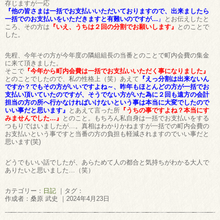
存じますが一応
『他の皆さまは一括でお支払いいただいておりますので、出来ましたら
一括でのお支払いをいただきますと有難いのですが
…
』
とお伝えしたと
ころ、その方は
『いえ、うちは２回の分割でお願いします』
とのことで
した。
先程、今年その方が今年度の隣組組長の当番とのことで町内会費の集金
に来て頂きました。
そこで
『今年から町内会費は一括でお支払いいただく事になりました』
とのことでしたので、私の性格上（笑）あえて
『えっ分割は出来ないん
ですか？でもその方がいいですよね～、昨年もほとんどの方が一括でお
支払い頂いていたのですが、そうでない方がいた為に２回も遠方の会計
担当の方の所へ行かなければいけないという事は本当に大変でしたので
いい事だと思います』
とあえて言った所
『うちの事ですよね？本当にす
みませんでした…』
とのこと。もちろん私自身は一括でお支払いをする
つもりではいましたが…。真相はわかりかねますが一括での町内会費の
お支払いという事ですと当番の方の負担も軽減されますのでいい事だと
思います(笑)
どうでもいい話でしたが、あらためて人の都合と気持ちがわかる大人で
ありたいと思いました…（笑）
カテゴリー：
日記
｜タグ：
作成者：桑原 武史 ｜2024年4月23日