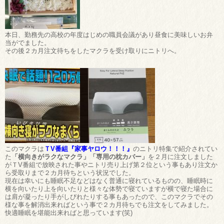
本日、勤務先の高校の年度はじめの職員会議があり昼食に美味しいお弁
当がでました。
その後２カ月注文待ちをしたマクラを受け取りにニトリへ。
このマクラは
ＴV番組『家事ヤロウ！！！』
のニトリ特集で紹介されてい
た
「横向きがラクなマクラ」「専用の枕カバー」
を２月に注文しました
がＴV番組で放映された事やニトリ売り上げ第２位という事もあり注文か
ら受取りまで２カ月待ちという状況でした。
現在は幸いにも睡眠不足などはなく普通に寝れているものの、睡眠時に
横を向いたり上を向いたりと様々な体勢で寝ていますが横で寝た場合に
は肩が凝ったり手がしびれたりする事もあったので、このマクラでその
様な事を解消出来ればという事で２カ月待ちでも注文をしてみました。
快適睡眠を堪能出来ればと思っています(笑)