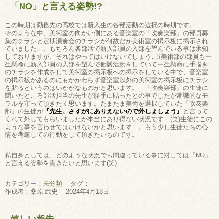
「NO」と言える姿勢!?
この時期は勤務先の高校では新入生の各部活動の選択の時期です。
そのような中、美術室の向かい側にある音楽室の「吹奏楽部」の部員募
集のチラシと定期演奏会のチラシが何故だか美術室の掲示板に掲示され
ていました…。もちろん各部活で新入部員の入部を望んでいる事は承知
しておりますが、それはやってはいけないでしょう…⁉美術部の部員も一
生懸命に新入部員の入部を望んで勧誘活動をしていて一生懸命に手描き
のチラシを作成をして美術室の掲示板への掲示をしている中で、音楽室
の掲示板があるのにもかかわらず音楽室以外の美術室の掲示板にチラシ
を貼るというのはいかがなものかと思います。 「吹奏楽部」の生徒に
聞いたところ部活担当の先生が勝手に貼ったとの事でしたが常識的なモ
ラルを守って頂きたく思います。たまたま美術を選択していた「吹奏楽
部」の生徒が
『先生、さすがにありえないので外しましょう』
と言って
くれて外してもらいましたが本当にあり得ない状況です…(笑)生徒にこの
ような事を言わせてはいけないかと思います…。もう少し生徒たちの心
情を考慮しての行動をして頂きたいものです。
私自身としては、どのような状況でも間違っている事に対しては「NO」
と言える姿勢を貫きたいと思います(笑)
カテゴリー：
未分類
｜タグ：
作成者：桑原 武史 ｜2024年4月18日