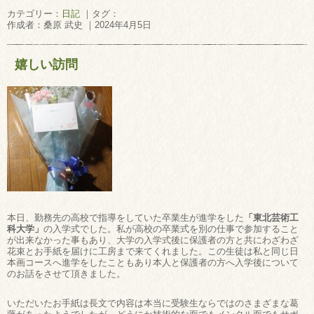
カテゴリー：
日記
｜タグ：
作成者：桑原 武史 ｜2024年4月5日
嬉しい訪問
本日、勤務先の高校で指導をしていた卒業生が進学をした
「東北芸術工
科大学」
の入学式でした。私が高校の卒業式を別の仕事で参加すること
が出来なかった事もあり、大学の入学式後に保護者の方と共にわざわざ
花束とお手紙を届けに工房まで来てくれました。この生徒は私と同じ日
本画コースへ進学をしたこともあり本人と保護者の方へ入学後について
のお話をさせて頂きました。
いただいたお手紙は長文で内容は本当に受験生ならではのさまざまな葛