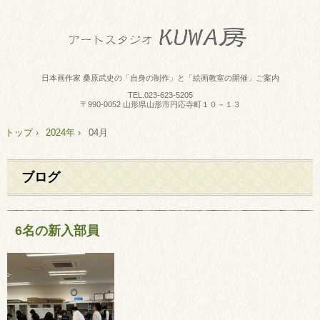
日本画作家 桑原武史の「自身の制作」と「絵画教室の開催」ご案内
TEL.
023-623-5205
〒990-0052 山形県山形市円応寺町１０－１３
トップ
›
2024年
›
04月
ブログ
6名の新入部員