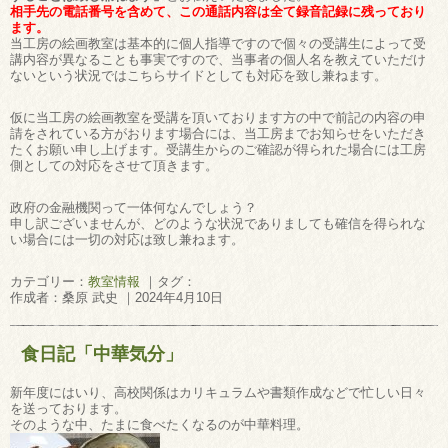
相手先の電話番号を含めて、この通話内容は全て録音記録に残っており
ます。
当工房の絵画教室は基本的に個人指導ですので個々の受講生によって受
講内容が異なることも事実ですので、当事者の個人名を教えていただけ
ないという状況ではこちらサイドとしても対応を致し兼ねます。
仮に当工房の絵画教室を受講を頂いております方の中で前記の内容の申
請をされている方がおります場合には、当工房までお知らせをいただき
たくお願い申し上げます。受講生からのご確認が得られた場合には工房
側としての対応をさせて頂きます。
政府の金融機関って一体何なんでしょう？
申し訳ございませんが、どのような状況でありましても確信を得られな
い場合には一切の対応は致し兼ねます。
カテゴリー：
教室情報
｜タグ：
作成者：桑原 武史 ｜2024年4月10日
食日記「中華気分」
新年度にはいり、高校関係はカリキュラムや書類作成などで忙しい日々
を送っております。
そのような中、たまに食べたくなるのが中華料理。