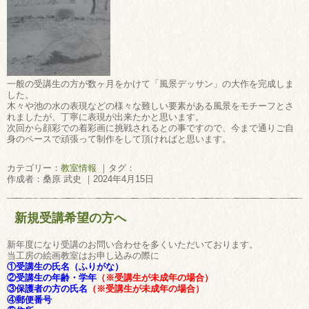
一般の受講生の方が数ヶ月をかけて「風景デッサン」の大作を完成しま
した。
木々や池の水の表現などの様々な難しい要素がある風景をモチーフとさ
れましたが、丁寧に表現が出来たかと思います。
次回から顔彩での着彩画に挑戦されるとの事ですので、今まで通りご自
身のペースで頑張って制作をして頂ければと思います。
カテゴリー：
教室情報
｜タグ：
作成者：桑原 武史 ｜2024年4月15日
新規受講希望の方へ
新年度になり受講のお問い合わせを多くいただいております。
当工房の絵画教室はお申し込みの際に
①受講生の氏名（ふりがな）
②受講生の年齢・学年
（※受講生が未成年の場合）
③保護者の方の氏名
（※受講生が未成年の場合）
④郵便番号