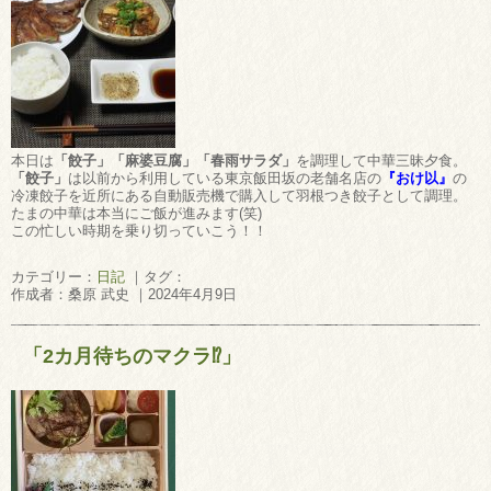
本日は
「餃子」「麻婆豆腐」「春雨サラダ」
を調理して中華三昧夕食。
「餃子」
は以前から利用している東京飯田坂の老舗名店の
『おけ以』
の
冷凍餃子を近所にある自動販売機で購入して羽根つき餃子として調理。
たまの中華は本当にご飯が進みます(笑)
この忙しい時期を乗り切っていこう！！
カテゴリー：
日記
｜タグ：
作成者：桑原 武史 ｜2024年4月9日
「2カ月待ちのマクラ⁉」