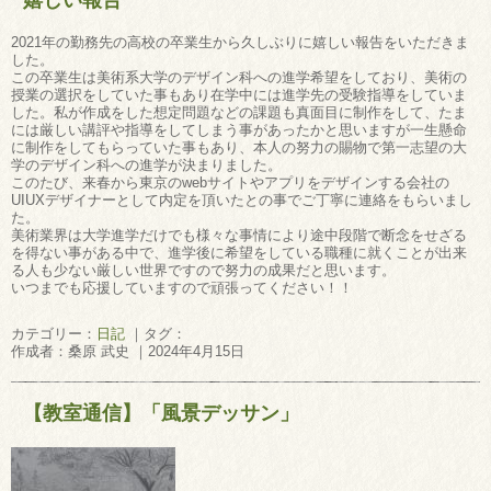
嬉しい報告
2021年の勤務先の高校の卒業生から久しぶりに嬉しい報告をいただきま
した。
この卒業生は美術系大学のデザイン科への進学希望をしており、美術の
授業の選択をしていた事もあり在学中には進学先の受験指導をしていま
した。私が作成をした想定問題などの課題も真面目に制作をして、たま
には厳しい講評や指導をしてしまう事があったかと思いますが一生懸命
に制作をしてもらっていた事もあり、本人の努力の賜物で第一志望の大
学のデザイン科への進学が決まりました。
このたび、来春から東京のwebサイトやアプリをデザインする会社の
UIUXデザイナーとして内定を頂いたとの事でご丁寧に連絡をもらいまし
た。
美術業界は大学進学だけでも様々な事情により途中段階で断念をせざる
を得ない事がある中で、進学後に希望をしている職種に就くことが出来
る人も少ない厳しい世界ですので努力の成果だと思います。
いつまでも応援していますので頑張ってください！！
カテゴリー：
日記
｜タグ：
作成者：桑原 武史 ｜2024年4月15日
【教室通信】「風景デッサン」