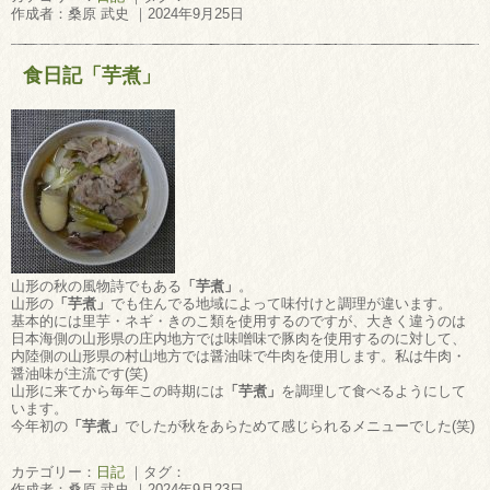
作成者：桑原 武史 ｜2024年9月25日
食日記「芋煮」
山形の秋の風物詩でもある
「芋煮」
。
山形の
「芋煮」
でも住んでる地域によって味付けと調理が違います。
基本的には里芋・ネギ・きのこ類を使用するのですが、大きく違うのは
日本海側の山形県の庄内地方では味噌味で豚肉を使用するのに対して、
内陸側の山形県の村山地方では醤油味で牛肉を使用します。私は牛肉・
醤油味が主流です(笑)
山形に来てから毎年この時期には
「芋煮」
を調理して食べるようにして
います。
今年初の
「芋煮」
でしたが秋をあらためて感じられるメニューでした(笑)
カテゴリー：
日記
｜タグ：
作成者：桑原 武史 ｜2024年9月23日