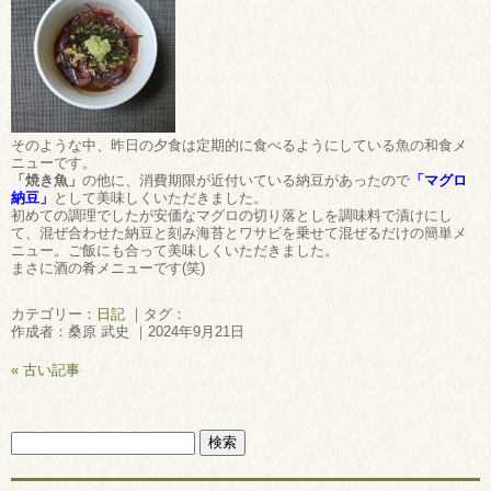
そのような中、昨日の夕食は定期的に食べるようにしている魚の和食メ
ニューです。
「焼き魚」
の他に、消費期限が近付いている納豆があったので
「マグロ
納豆」
として美味しくいただきました。
初めての調理でしたが安価なマグロの切り落としを調味料で漬けにし
て、混ぜ合わせた納豆と刻み海苔とワサビを乗せて混ぜるだけの簡単メ
ニュー。ご飯にも合って美味しくいただきました。
まさに酒の肴メニューです(笑)
カテゴリー：
日記
｜タグ：
作成者：桑原 武史 ｜2024年9月21日
« 古い記事