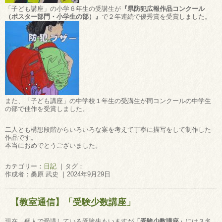
「子ども講座」の小学６年生の受講生が
『県防犯広報作品コンクール
（ポスター部門・小学生の部）』
で２年連続で優秀賞を受賞しました。
また、「子ども講座」の中学校１年生の受講生が同コンクールの中学生
の部で佳作を受賞しました。
二人とも構想段階からいろいろな案を考えて丁寧に描写をして制作した
作品です。
本当におめでとうございました。
カテゴリー：
日記
｜タグ：
作成者：桑原 武史 ｜2024年9月29日
【教室通信】「受験少数講座」
現在、個人で受講している受験生もいますが
「受験少数講座」
には３名