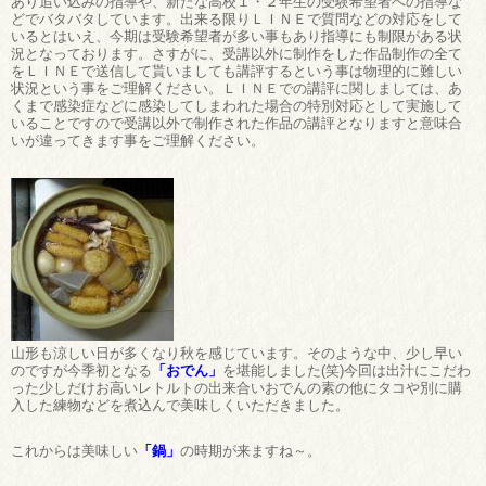
あり追い込みの指導や、新たな高校１・２年生の受験希望者への指導な
どでバタバタしています。出来る限りＬＩＮＥで質問などの対応をして
いるとはいえ、今期は受験希望者が多い事もあり指導にも制限がある状
況となっております。さすがに、受講以外に制作をした作品制作の全て
をＬＩＮＥで送信して貰いましても講評するという事は物理的に難しい
状況という事をご理解ください。ＬＩＮＥでの講評に関しましては、あ
くまで感染症などに感染してしまわれた場合の特別対応として実施して
いることですので受講以外で制作された作品の講評となりますと意味合
いが違ってきます事をご理解ください。
山形も涼しい日が多くなり秋を感じています。そのような中、少し早い
のですが今季初となる
「おでん」
を堪能しました(笑)今回は出汁にこだわ
った少しだけお高いレトルトの出来合いおでんの素の他にタコや別に購
入した練物などを煮込んで美味しくいただきました。
これからは美味しい
「鍋」
の時期が来ますね～。