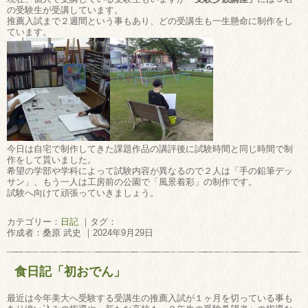
の受験生が受講しています。
推薦入試まで２週間という事もあり、どの受講生も一生懸命に制作をし
ています。
今日は自宅で制作してきた課題作品の講評後に試験時間と同じ時間で制
作をして貰いました。
希望の学部や学科によって試験内容が異なるので２人は「手の鉛筆デッ
サン」、もう一人は工房前の公園で「風景着彩」の制作です。
試験へ向けて頑張っていきましょう。
カテゴリー：
日記
｜タグ：
作成者：桑原 武史 ｜2024年9月29日
食日記「初おでん」
最近は今年美大へ受験する受講生の推薦入試が１ヶ月を切っている事も