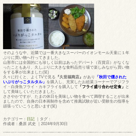
そのような中、近隣では一番大きなスーパーのイオンモール天童に１年
ぶりに買い物へ行ってきました。
山形市には全国的にも珍しく以前はあったデパート（百貨店）がなくな
ったこともあり、久しぶりに大きな食料品売り場で楽しみながら買い物
をする事が出来ました(笑)
久々に行くと、よくTVで見る
『久世福商店』
があり
「秋田で燻された
いぶりがっこタルタル」
を購入し、充実したお総菜コーナーでアジフラ
イ・白身魚フライ・カキフライを購入して
「フライ盛り合わせ定食」
と
して美味しくいただきました。
ささやかですが、たまの休日を美味しい物を食べて満喫することが出来
ましたので、自身の日本画制作を含めて推薦試験が近い受験生の指導を
頑張っていこうと思います(笑)
カテゴリー：
日記
｜タグ：
作成者：桑原 武史 ｜2024年9月30日