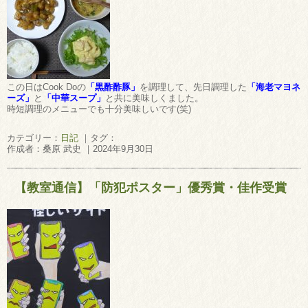
この日はCook Doの
「黒酢酢豚」
を調理して、先日調理した
「海老マヨネ
ーズ」
と
「中華スープ」
と共に美味しくました。
時短調理のメニューでも十分美味しいです(笑)
カテゴリー：
日記
｜タグ：
作成者：桑原 武史 ｜2024年9月30日
【教室通信】「防犯ポスター」優秀賞・佳作受賞