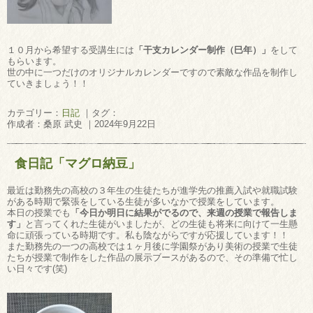
１０月から希望する受講生には
「干支カレンダー制作（巳年）」
をして
もらいます。
世の中に一つだけのオリジナルカレンダーですので素敵な作品を制作し
ていきましょう！！
カテゴリー：
日記
｜タグ：
作成者：桑原 武史 ｜2024年9月22日
食日記「マグロ納豆」
最近は勤務先の高校の３年生の生徒たちが進学先の推薦入試や就職試験
がある時期で緊張をしている生徒が多いなかで授業をしています。
本日の授業でも
「今日か明日に結果がでるので、来週の授業で報告しま
す」
と言ってくれた生徒がいましたが、どの生徒も将来に向けて一生懸
命に頑張っている時期です。私も陰ながらですが応援しています！！
また勤務先の一つの高校では１ヶ月後に学園祭があり美術の授業で生徒
たちが授業で制作をした作品の展示ブースがあるので、その準備で忙し
い日々です(笑)