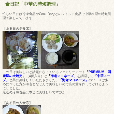
食日記「中華の時短調理」
忙しい日には冷凍食品やCook Doなどのレトルト食品で中華料理の時短調
理で楽しんでいます。
【ある日の夕食①】
この日は美味しいと話題になっているファミリーマート
「PREMIUM 国
産豚の大焼売」
（4個入り）と
「海老マヨネーズ」
を調理して
「中華スー
プ」
と共に美味しくいただきました。
「海老マヨネーズ」
のソースは多
めに作った方が海老となじんで美味しいので倍の量を作ってかけるよう
にしました。
最近の冷凍食品は本当に美味しいです(笑)
【ある日の夕食②】