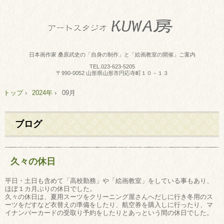
日本画作家 桑原武史の「自身の制作」と「絵画教室の開催」ご案内
TEL.
023-623-5205
〒990-0052 山形県山形市円応寺町１０－１３
トップ
›
2024年
›
09月
ブログ
久々の休日
平日・土日も含めて「高校勤務」や「絵画教室」をしている事もあり、
ほぼ１カ月ぶりの休日でした。
久々の休日は、夏用スーツをクリーニング屋さんへだしに行き冬用のス
ーツをだすなど衣替えの準備をしたり、航空券を購入しに行ったり、マ
イナンバーカードの受取り予約をしたりとあっという間の休日でした。