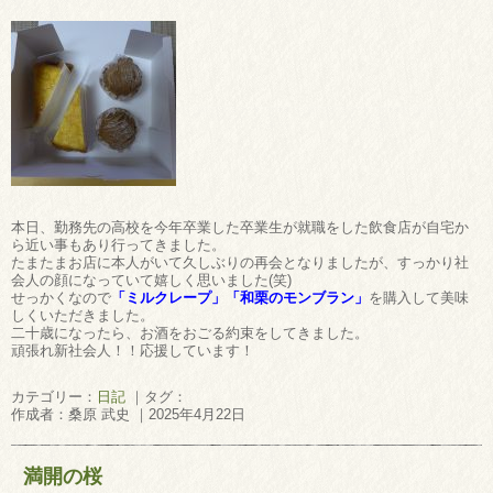
本日、勤務先の高校を今年卒業した卒業生が就職をした飲食店が自宅か
ら近い事もあり行ってきました。
たまたまお店に本人がいて久しぶりの再会となりましたが、すっかり社
会人の顔になっていて嬉しく思いました(笑)
せっかくなので
「ミルクレープ」「和栗のモンブラン」
を購入して美味
しくいただきました。
二十歳になったら、お酒をおごる約束をしてきました。
頑張れ新社会人！！応援しています！
カテゴリー：
日記
｜タグ：
作成者：桑原 武史 ｜2025年4月22日
満開の桜