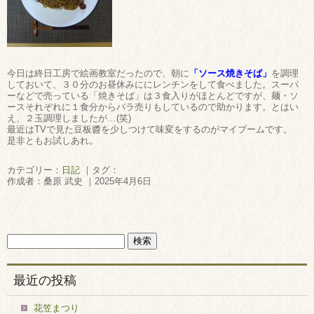
今日は終日工房で絵画教室だったので、朝に
「ソース焼きそば」
を調理
しておいて、３０分のお昼休みににレンチンをして食べました。スーパ
ーなどで売っている「焼きそば」は３食入りがほとんどですが、麺・ソ
ースそれぞれに１食分からバラ売りもしているので助かります。とはい
え、２玉調理しましたが…(笑)
最近はTVで見た豆板醬を少しつけて味変をするのがマイブームです。
是非ともお試しあれ。
カテゴリー：
日記
｜タグ：
作成者：桑原 武史 ｜2025年4月6日
最近の投稿
花笠まつり