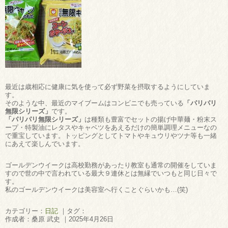
最近は歳相応に健康に気を使って必ず野菜を摂取するようにしていま
す。
そのような中、最近のマイブームはコンビニでも売っている
「パリパリ
無限シリーズ」
です。
「パリパリ無限シリーズ」
は種類も豊富でセットの揚げ中華麺・粉末ス
ープ・特製油にレタスやキャベツをあえるだけの簡単調理メニューなの
で重宝しています。トッピングとしてトマトやキュウリやツナ等も一緒
にあえて楽しんでいます。
ゴールデンウイークは高校勤務があったり教室も通常の開催をしていま
すので世の中で言われている最大９連休とは無縁でいつもと同じ日々で
す。
私のゴールデンウイークは美容室へ行くことぐらいかも…(笑)
カテゴリー：
日記
｜タグ：
作成者：桑原 武史 ｜2025年4月26日