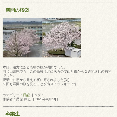
満開の桜②
本日、遠方にある高校の桜が満開でした。
同じ山形県でも、この高校は北にあるので山形市から２週間遅れの満開
でした。
授業中に窓から見える桜に癒されました(笑)
２回も満開の桜を見ることが出来てラッキーです。
カテゴリー：
日記
｜タグ：
作成者：桑原 武史 ｜2025年4月23日
卒業生