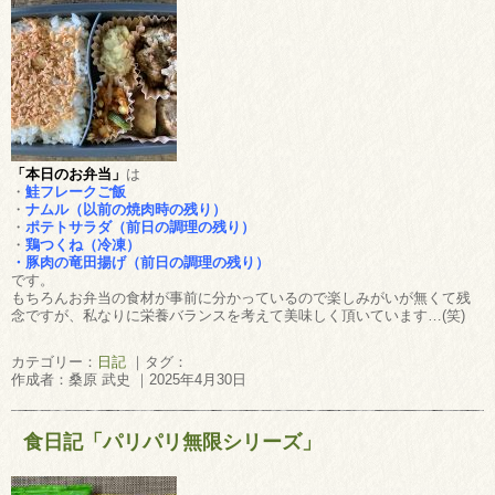
「本日のお弁当」
は
・
鮭フレークご飯
・
ナムル
（以前の焼肉時の残り）
・
ポテトサラダ（前日の調理の残り）
・
鶏つくね
（冷凍）
・豚肉の竜田揚げ（前日の調理の残り）
です。
もちろんお弁当の食材が事前に分かっているので楽しみがいが無くて残
念ですが、私なりに栄養バランスを考えて美味しく頂いています…(笑)
カテゴリー：
日記
｜タグ：
作成者：桑原 武史 ｜2025年4月30日
食日記「パリパリ無限シリーズ」