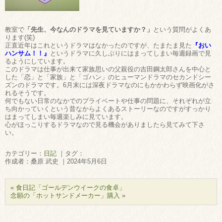
教室で
「先生、今なんのドラマを見ていますか？」
という質問がよくあ
ります(笑)
正直近年はこれというドラマはなかったのですが、たまたま見た
『おい
ハンサム！！』
というドラマに久しぶりにはまってしまい毎週録画で見
るようにしています。
このドラマは仕事が出来て家族思いの父親役の吉田鋼太郎さんを中心と
した「恋」と「家族」と「ゴハン」のヒューマンドラマのセカンドシー
ズンのドラマです。6月末には深夜ドラマなのにもかかわらず映画化がさ
れるそうです。
何でもない日常のなかでのプライベートや仕事の問題に、それぞれが立
ち向かっていくという昔なからよくあるストーリーなのですがすっかり
はまってしまい毎週楽しみに見ています。
心がほっこりするドラマなので見る機会がありましたら見てみて下さ
い。
カテゴリー：
日記
｜タグ：
作成者：桑原 武史 ｜2024年5月6日
«
食日記「ゴールデンウイークの食卓」
念願の「ホットサンドメーカー」購入
»