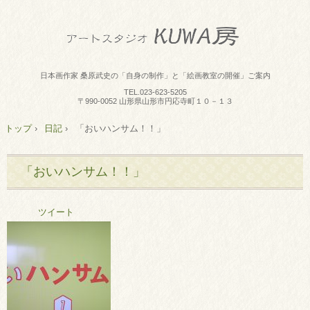
日本画作家 桑原武史の「自身の制作」と「絵画教室の開催」ご案内
TEL.
023-623-5205
〒990-0052 山形県山形市円応寺町１０－１３
トップ
›
日記
›
「おいハンサム！！」
「おいハンサム！！」
ツイート