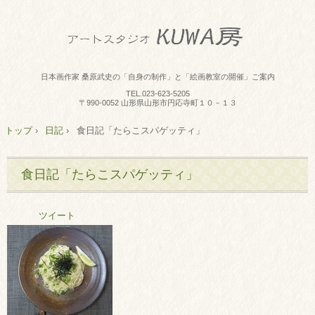
日本画作家 桑原武史の「自身の制作」と「絵画教室の開催」ご案内
TEL.
023-623-5205
〒990-0052 山形県山形市円応寺町１０－１３
トップ
›
日記
›
食日記「たらこスパゲッティ」
食日記「たらこスパゲッティ」
ツイート