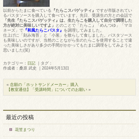
以前からたまに食べている
『たらこスパゲッティ』
ですが市販されてい
るパスタソースを購入して食べています。先日、受講生の方との会話で
「先生『たらこスパゲッティ』は、生たらこを購入して自分で調理した
方が絶対に美味しいですよ」
とのことで「たらこ
」
「めんつゆ」「マヨ
ネーズ」で
『和風たらこパスタ』
を調理してみました。
仕上げに「刻み海苔」と「小葱」を散らして食しました。パスタソース
も美味しいのですが、当然のことながら生のたらこを使用することで違
った美味しさがあり多少の手間がかかってもたまに調理をしてみようと
思いました(笑)
カテゴリー：
日記
｜タグ：
作成者：桑原 武史 ｜2024年5月13日
«
念願の「ホットサンドメーカー」購入
【教室通信】「受講時間」についてのお願い
»
最近の投稿
花笠まつり