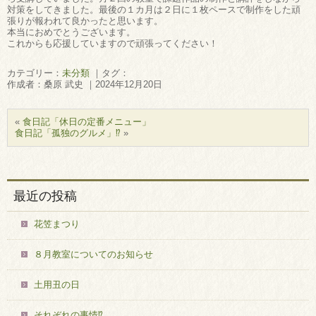
対策をしてきました。最後の１カ月は２日に１枚ペースで制作をした頑
張りが報われて良かったと思います。
本当におめでとうございます。
これからも応援していますので頑張ってください！
カテゴリー：
未分類
｜タグ：
作成者：桑原 武史 ｜2024年12月20日
«
食日記「休日の定番メニュー」
食日記「孤独のグルメ」⁉
»
最近の投稿
花笠まつり
８月教室についてのお知らせ
土用丑の日
それぞれの事情⁉