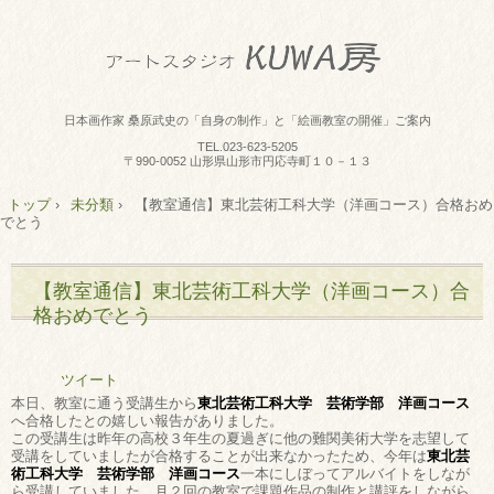
日本画作家 桑原武史の「自身の制作」と「絵画教室の開催」ご案内
TEL.
023-623-5205
〒990-0052 山形県山形市円応寺町１０－１３
トップ
›
未分類
›
【教室通信】東北芸術工科大学（洋画コース）合格おめ
でとう
【教室通信】東北芸術工科大学（洋画コース）合
格おめでとう
ツイート
本日、教室に通う受講生から
東北芸術工科大学 芸術学部 洋画コース
へ合格したとの嬉しい報告がありました。
この受講生は昨年の高校３年生の夏過ぎに他の難関美術大学を志望して
受講をしていましたが合格することが出来なかったため、今年は
東北芸
術工科大学 芸術学部 洋画コース
一本にしぼってアルバイトをしなが
ら受講していました。月２回の教室で課題作品の制作と講評をしながら