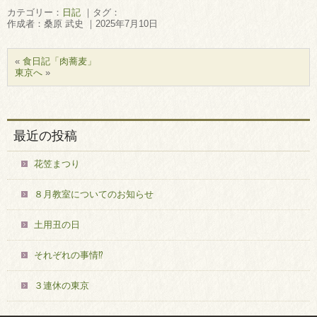
カテゴリー：
日記
｜タグ：
作成者：桑原 武史 ｜2025年7月10日
«
食日記「肉蕎麦」
東京へ
»
最近の投稿
花笠まつり
８月教室についてのお知らせ
土用丑の日
それぞれの事情⁉
３連休の東京