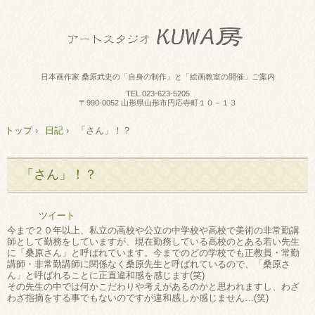
日本画作家 桑原武史の「自身の制作」と「絵画教室の開催」ご案内
TEL.
023-623-5205
〒990-0052 山形県山形市円応寺町１０－１３
トップ
›
日記
›
「さん」！？
「さん」！？
ツイート
今まで２０年以上、私立の高校や公立の中学校や高校で美術の非常勤講
師として勤務をしていますが、現在勤務している高校のとある若い先生
に「桑原さん」と呼ばれています。今までのどの学校でも正教員・常勤
講師・非常勤講師に関係なく桑原先生と呼ばれているので、「桑原さ
ん」と呼ばれることに正直違和感を感じます(笑)
その先生の中では何かこだわりや考えがあるのかと思われますし、わざ
わざ指摘をする事でもないのですが違和感しか感じません…(笑)