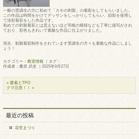
一般の受講生の方に初めて「カモの剥製」の着彩をしてもらいました。
この作品は時間をかけてデッサンをしっかりしてもらい、顔彩を使用し
て淡彩着彩をした作品です。
初めての剥製着彩とは思えないほど羽根の模様なども丁寧に描写がされ
ており、彩色もきれいで素敵な作品に仕上がりました。
現在、剝製着彩制作をされています受講生の方々も素敵な作品にしまし
ょう！
カテゴリー：
教室情報
｜タグ：
作成者：桑原 武史 ｜2025年9月27日
«
愛着とTPO
クマ注意！！
»
最近の投稿
花笠まつり