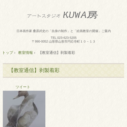
日本画作家 桑原武史の「自身の制作」と「絵画教室の開催」ご案内
TEL.
023-623-5205
〒990-0052 山形県山形市円応寺町１０－１３
トップ
›
教室情報
›
【教室通信】剥製着彩
【教室通信】剥製着彩
ツイート