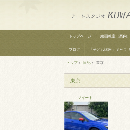
トップページ
絵画教室（案内
ブログ
「子ども講座」ギャラ
トップ
›
日記
›
東京
東京
ツイート