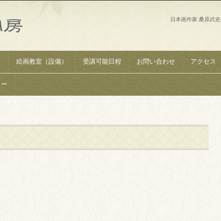
日本画作家 桑原武
）
絵画教室（設備）
受講可能日程
お問い合わせ
アクセス
リー