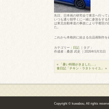
先日、日本画の研究会で東京へ行って
いつも通り朝早くに一緒に参加をする
は東北自動車道の事故により宇都宮の
た。
これから本格的に始まる出品画制作を
カテゴリー：
日記
｜タグ：
作成者：桑原 武史 ｜2026年5月31日
«
「暑い時期がきました…」
食日記「チキン・ラタトゥイユ」
»
Copyright © kuwabou, All rights reserv