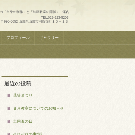
史の「自身の制作」と「絵画教室の開催」ご案内
TEL.
023-623-5205
〒990-0052 山形県山形市円応寺町１０－１３
プロフィール
ギャラリー
最近の投稿
花笠まつり
８月教室についてのお知らせ
土用丑の日
それぞれの事情⁉