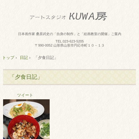
日本画作家 桑原武史の「自身の制作」と「絵画教室の開催」ご案内
TEL.
023-623-5205
〒990-0052 山形県山形市円応寺町１０－１３
トップ
›
日記
›
「夕食日記」
「夕食日記」
ツイート