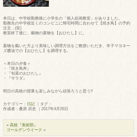
本日は、中学校勤務後に小学生の「個人絵画教室」がありました。
勤務先の中学校近くのコンビニに帰宅時間に合わせて【焼き鳥】の予約
注文…(笑)
教室終了後に、戴物の葉物を【おひたし】に。
葉物を戴いた方より美味しい調理方法をご教授いただき、辛子マヨネー
ズ醬油での【おひたし】を調理する。
＜本日の夕食＞
・『焼き鳥丼』
・『旬菜のおひたし』
・『サラダ』
明日の高校の授業も楽しみながら頑張ろうと思う!!
カテゴリー：
日記
｜タグ：
作成者：桑原 武史 ｜2017年4月26日
«
高校『美術部』
ゴールデンウイーク
»