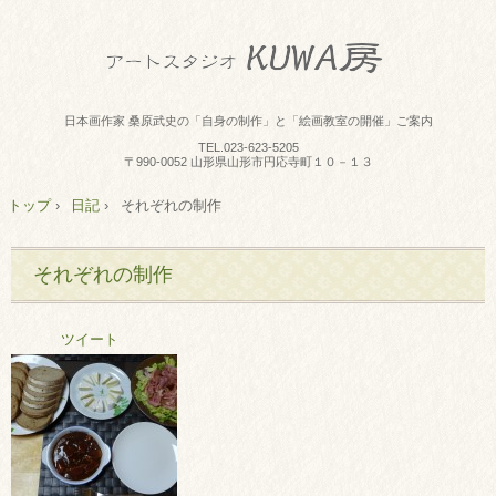
日本画作家 桑原武史の「自身の制作」と「絵画教室の開催」ご案内
TEL.
023-623-5205
〒990-0052 山形県山形市円応寺町１０－１３
トップ
›
日記
›
それぞれの制作
それぞれの制作
ツイート