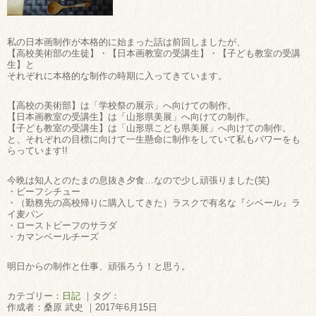
私の日本画制作が本格的に始まった話は前回しましたが、
【高校美術部の生徒】・【日本画教室の受講生】・【子ども教室の受講
生】と
それぞれに本格的な制作の時期に入ってきています。
【高校の美術部】は「学校祭の展示」へ向けての制作。
【日本画教室の受講生】は「山形県美展」へ向けての制作。
【子ども教室の受講生】は「山形県こども県美展」へ向けての制作。
と、それぞれの目標に向けて一生懸命に制作をしていて私もパワーをも
らっています!!
今晩は知人とのたまの息抜き夕食…なので少し頑張りました(笑)
・ビーフシチュー
・（勤務先の高校帰りに購入してきた）ラスクで有名な『シベール』ラ
イ麦パン
・ローストビーフのサラダ
・カマンベールチーズ
明日からの制作と仕事、頑張ろう！と思う。
カテゴリー：
日記
｜タグ：
作成者：桑原 武史 ｜2017年6月15日